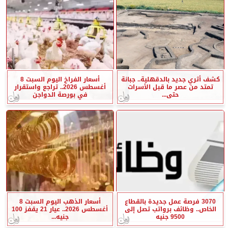
كشف أثري جديد بالدقهلية.. جبانة
أسعار الفراخ اليوم السبت 8
تمتد من عصر ما قبل الأسرات
أغسطس 2026.. تراجع واستقرار
حتى...
في بورصة الدواجن
3070 فرصة عمل جديدة بالقطاع
أسعار الذهب اليوم السبت 8
الخاص.. وظائف برواتب تصل إلى
أغسطس 2026.. عيار 21 يقفز 100
9500 جنيه
جنيه...