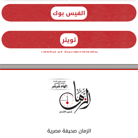
الفيس بوك
تويتر
Tweets by elzmannewseg
الزمان صحيفة مصرية