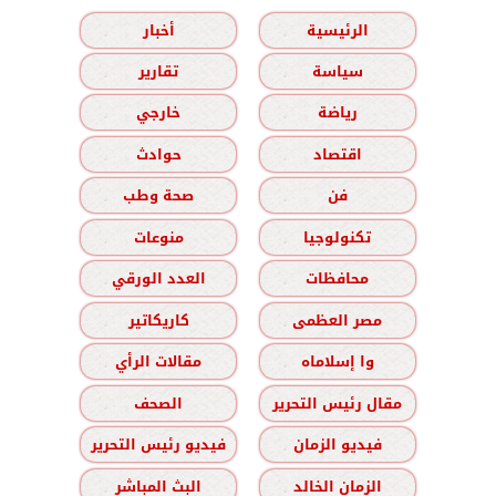
الرئيسية
أخبار
سياسة
تقارير
رياضة
خارجي
اقتصاد
حوادث
فن
صحة وطب
تكنولوجيا
منوعات
محافظات
العدد الورقي
مصر العظمى
كاريكاتير
وا إسلاماه
مقالات الرأي
مقال رئيس التحرير
الصحف
فيديو الزمان
فيديو رئيس التحرير
الزمان الخالد
البث المباشر