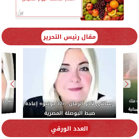
مقال رئيس التحرير
ب: «صلاح» ملك
رسالتي لآخر الزمان.. «30 يونيو» إعادة
سلام والإنسانية
ضبط البوصلة المصرية
العدد الورقي