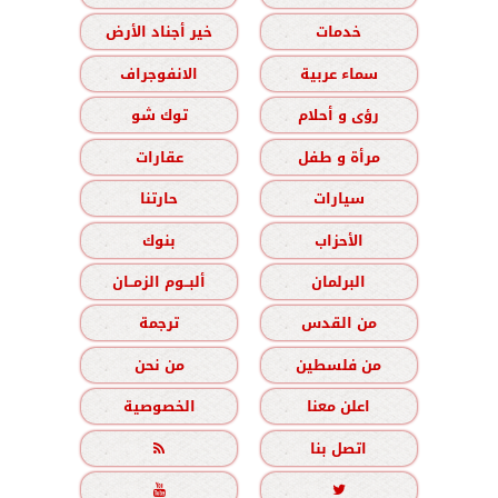
خدمات
خير أجناد الأرض
سماء عربية
الانفوجراف
رؤى و أحلام
توك شو
مرأة و طفل
عقارات
سيارات
حارتنا
الأحزاب
بنوك
البرلمان
ألبــوم الزمــان
من القدس
ترجمة
من فلسطين
من نحن
اعلن معنا
الخصوصية
اتصل بنا


