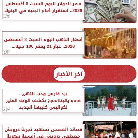
سعر الدولار اليوم السبت 8 أغسطس
2026.. استقرار أمام الجنيه في البنوك
أسعار الذهب اليوم السبت 8 أغسطس
2026.. عيار 21 يقفز 100 جنيه...
آخر الأخبار
برد قارس وحب انتهى..
quot;ياليناquot; تكشف الوجه المثير
لكواليس كليبها الجديد
قصائد الفصحى تستعيد تجربة درويش
مصطفى درويش في أمسية شعرية