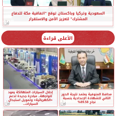
السعودية وتركيا وباكستان توقع ”اتفاقية مكة للدفاع
المشترك” لتعزيز الأمن والاستقرار
الأعلى قراءة
إحلال السيارات المتهالكة يعود
محافظ المنوفية يعتمد نتيجة الدور
للواجهة.. مبادرة جديدة لدعم
الثاني للشهادة الإعدادية بنسبة
«الكهربائية» وتمويل استبدال
نجاح 89.58%
السيارات...