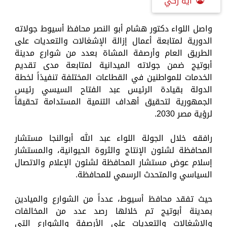
آية زكي
واصل اللواء دكتور هشام أبو النصر محافظ أسيوط جولاته
الدورية لمتابعة أعمال إزالة الإشغالات والتعديات على
الطريق العام وأرصفة المشاة بعدد من شوارع مدينة
أبوتيج ضمن جولاته الميدانية لمتابعة مدى تقديم
الخدمات للمواطنين في القطاعات المختلفة تنفيذاً لخطة
الدولة بقيادة الرئيس عبد الفتاح السيسي رئيس
الجمهورية لتحقيق أهداف التنمية المستدامة تحقيقاً
لرؤية مصر 2030.
رافقه خلال الجولة اللواء عبد الله أبوالنجا مستشار
المحافظة لشئون الإنتاج والثروة الحيوانية، والمستشار
إسلام عوض مستشار المحافظة لشئون الإعلام والاتصال
السياسي والمتحدث الرسمي للمحافظة.
حيث تفقد محافظ أسيوط، عدداً من الشوارع والميادين
بمدينة أبوتيج تم خلالها رصد عدد من المخالفات
والإشغالات والتعديات على الأرصفة والشوارع التي