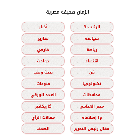
الزمان صحيفة مصرية
الرئيسية
أخبار
سياسة
تقارير
رياضة
خارجي
اقتصاد
حوادث
فن
صحة وطب
تكنولوجيا
منوعات
محافظات
العدد الورقي
مصر العظمى
كاريكاتير
وا إسلاماه
مقالات الرأي
مقال رئيس التحرير
الصحف