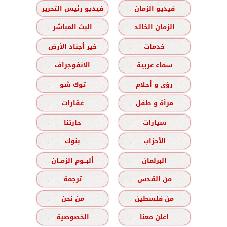
فيديو الزمان
فيديو رئيس التحرير
الزمان الخالد
البث المباشر
خدمات
خير أجناد الأرض
سماء عربية
الانفوجراف
رؤى و أحلام
توك شو
مرأة و طفل
عقارات
سيارات
حارتنا
الأحزاب
بنوك
البرلمان
ألبــوم الزمــان
من القدس
ترجمة
من فلسطين
من نحن
اعلن معنا
الخصوصية