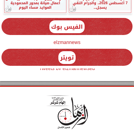
7 أغسطس 2026.. والجرام النقي
أعمال صيانة بمحور المحمودية
يسجل...
العوايد مساء اليوم
الفيس بوك
elzmannews
تويتر
Tweets by elzmannewseg