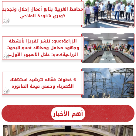
محافظ الغربية يتابع أعمال إحلال وتجديد
كوبري شنودة الملاحي
الزراعةquot; تنشر تقريرًا بأنشطة
وجهود معامل ومعاهد quot;البحوث
الزراعيةquot; خلال الأسبوع الأول...
6 خطوات فعّالة لترشيد استهلاك
الكهرباء وخفض قيمة الفاتورة
أهم الأخبار