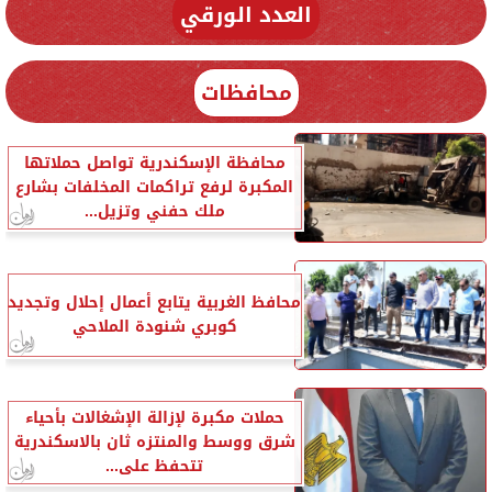
العدد الورقي
محافظات
محافظة الإسكندرية تواصل حملاتها
المكبرة لرفع تراكمات المخلفات بشارع
ملك حفني وتزيل...
محافظ الغربية يتابع أعمال إحلال وتجديد
كوبري شنودة الملاحي
حملات مكبرة لإزالة الإشغالات بأحياء
شرق ووسط والمنتزه ثان بالاسكندرية
تتحفظ على...