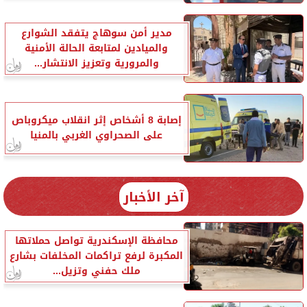
مدير أمن سوهاج يتفقد الشوارع
والميادين لمتابعة الحالة الأمنية
والمرورية وتعزيز الانتشار...
إصابة 8 أشخاص إثر انقلاب ميكروباص
على الصحراوي الغربي بالمنيا
آخر الأخبار
محافظة الإسكندرية تواصل حملاتها
المكبرة لرفع تراكمات المخلفات بشارع
ملك حفني وتزيل...