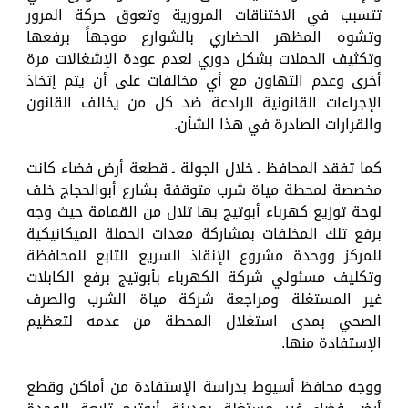
تتسبب في الاختناقات المرورية وتعوق حركة المرور
وتشوه المظهر الحضاري بالشوارع موجهاً برفعها
وتكثيف الحملات بشكل دوري لعدم عودة الإشغالات مرة
أخرى وعدم التهاون مع أي مخالفات على أن يتم إتخاذ
الإجراءات القانونية الرادعة ضد كل من يخالف القانون
والقرارات الصادرة في هذا الشأن.
كما تفقد المحافظ ـ خلال الجولة ـ قطعة أرض فضاء كانت
مخصصة لمحطة مياة شرب متوقفة بشارع أبوالحجاج خلف
لوحة توزيع كهرباء أبوتيج بها تلال من القمامة حيث وجه
برفع تلك المخلفات بمشاركة معدات الحملة الميكانيكية
للمركز ووحدة مشروع الإنقاذ السريع التابع للمحافظة
وتكليف مسئولي شركة الكهرباء بأبوتيج برفع الكابلات
غير المستغلة ومراجعة شركة مياة الشرب والصرف
الصحي بمدى استغلال المحطة من عدمه لتعظيم
الإستفادة منها.
ووجه محافظ أسيوط بدراسة الإستفادة من أماكن وقطع