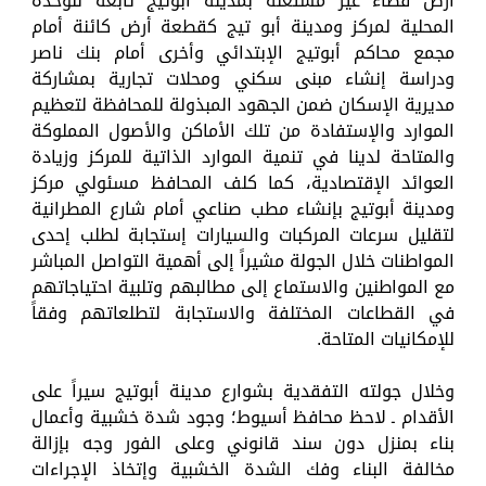
أرض فضاء غير مستغلة بمدينة أبوتيج تابعة للوحدة
المحلية لمركز ومدينة أبو تيج كقطعة أرض كائنة أمام
مجمع محاكم أبوتيج الإبتدائي وأخرى أمام بنك ناصر
ودراسة إنشاء مبنى سكني ومحلات تجارية بمشاركة
مديرية الإسكان ضمن الجهود المبذولة للمحافظة لتعظيم
الموارد والإستفادة من تلك الأماكن والأصول المملوكة
والمتاحة لدينا في تنمية الموارد الذاتية للمركز وزيادة
العوائد الإقتصادية، كما كلف المحافظ مسئولي مركز
ومدينة أبوتيج بإنشاء مطب صناعي أمام شارع المطرانية
لتقليل سرعات المركبات والسيارات إستجابة لطلب إحدى
المواطنات خلال الجولة مشيراً إلى أهمية التواصل المباشر
مع المواطنين والاستماع إلى مطالبهم وتلبية احتياجاتهم
في القطاعات المختلفة والاستجابة لتطلعاتهم وفقاً
للإمكانيات المتاحة.
وخلال جولته التفقدية بشوارع مدينة أبوتيج سيراً على
الأقدام ـ لاحظ محافظ أسيوط؛ وجود شدة خشبية وأعمال
بناء بمنزل دون سند قانوني وعلى الفور وجه بإزالة
مخالفة البناء وفك الشدة الخشبية وإتخاذ الإجراءات