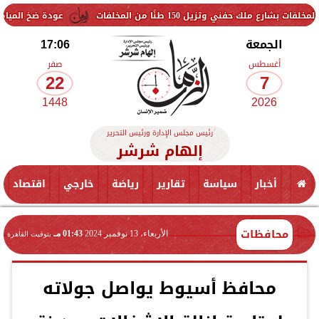
ل 150 طنًا من المخلفات
عودة ضخ المياه تدريجيًا لمناطق
الجمعة
17:06
أغسطس
صفر
22
7
1448
2026
رئيس مجلس الإدارة ورئيس التحرير
إلهام شرشر
أخبار
سياسة
تقارير
رياضة
خارجي
اقتصاد
محافظات
الأربعاء، 13 نوفمبر 2024
01:43 مـ
بتوقيت القاهرة
محافظ أسيوط يواصل جولاته