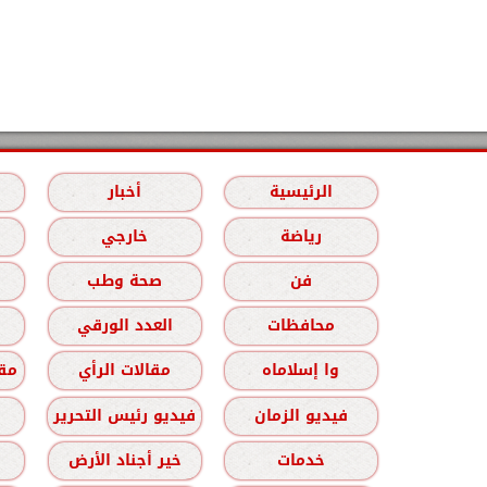
الرئيسية
أخبار
رياضة
خارجي
فن
صحة وطب
محافظات
العدد الورقي
وا إسلاماه
مقالات الرأي
مقا
فيديو الزمان
فيديو رئيس التحرير
خدمات
خير أجناد الأرض