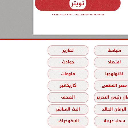
تويتر
Tweets by elzmannewseg
سياسة
تقارير
اقتصاد
حوادث
تكنولوجيا
منوعات
مصر العظمى
كاريكاتير
ل رئيس التحرير
الصحف
الزمان الخالد
البث المباشر
سماء عربية
الانفوجراف