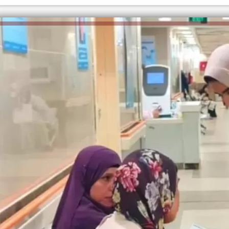
الكاتبة إلهام شرشر تهنئ الرئيس
السيسي بعيد ميلاده وتُشيد بجهوده
إلهام شرشر تكتب: دي مبقتش كورة..
في بناء الدولة
دي سياسة