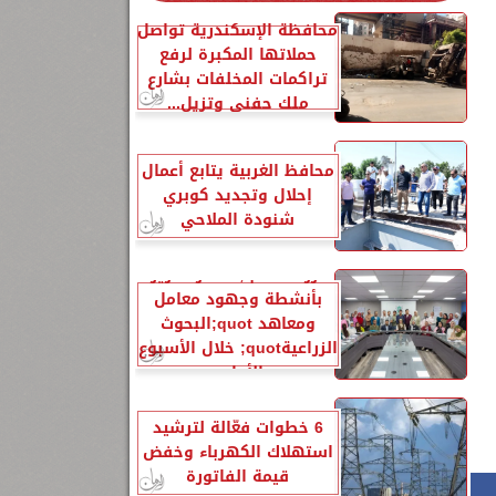
محافظة الإسكندرية تواصل
حملاتها المكبرة لرفع
تراكمات المخلفات بشارع
ملك حفني وتزيل...
محافظ الغربية يتابع أعمال
إحلال وتجديد كوبري
شنودة الملاحي
الزراعةquot; تنشر تقريرًا
بأنشطة وجهود معامل
ومعاهد quot;البحوث
الزراعيةquot; خلال الأسبوع
الأول...
6 خطوات فعّالة لترشيد
استهلاك الكهرباء وخفض
قيمة الفاتورة