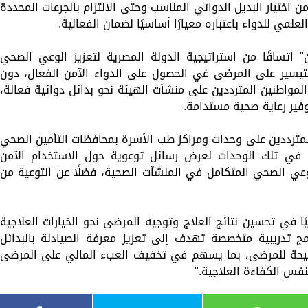
ن اختيار البديل الدوائي المناسب وحتى الالتزام بالجرعات المحددة
لعلمي للدواء باعتباره معيارًا أساسيًا لضمان الفعالية.
ان" اتساقًا من استراتيجية الدولة المصرية لتعزيز الوعي الصحي
يسير على المرضى غي الحصول على الدواء الآمن الفعال، دون
لمواطنين المترددين على منشآت الهيئة نحو بدائل دوائية فعالة،
ير رعاية صحية مستدامة.
لمترددين على وحدات ومراكز طب الأسرة بمحافظات التأمين الصحي
 في تلك الوحدات لعرض رسائل توعوية حول الاستخدام الآمن
لوعي الصحي المتكامل في المنشآت الصحية، فضلًا عن التوعية من
ا في تحسين نتائج العلاج وتوجيه المرضى نحو الخيارات العلاجية
مج تدريبية متخصصة تهدف إلى تعزيز معرفة الصيادلة بالبدائل
صحيحة للمرضى، بما يسهم في تخفيف العبء المالي على المرضى
فس الكفاءة العلاجية."