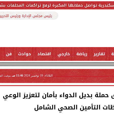
المكبرة لرفع تراكمات المخلفات بشارع ملك حفني وتزيل 150 طنًا من الم
رئيس مجلس الإدارة ورئيس التحرير
ة
تقارير
رياضة
خارجي
اقتصاد
حوادث
فن
الثلاثاء، 19 نوفمبر 2024
11:46 صـ
بتوقيت الق
 حملة بديل الدواء بأمان لتعزيز الوعي
ظات التأمين الصحي الشامل