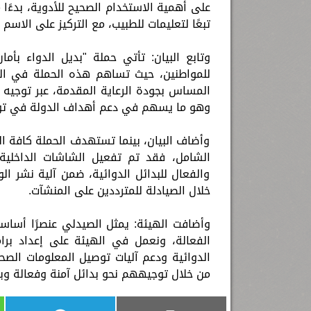
على أهمية الاستخدام الصحيح للأدوية، بدءًا م
تبعًا لتعليمات للطبيب، مع التركيز على الاسم ا
وتابع البيان: تأتي حملة "بديل الدواء بأم
للمواطنين، حيث تساهم هذه الحملة في الت
المساس بجودة الرعاية المقدمة، عبر توجيه ا
وهو ما يسهم في دعم أهداف الدولة في توف
وأضاف البيان، بينما تستهدف الحملة كافة ا
الشامل، فقد تم تفعيل الشاشات الداخلية
والفعال للبدائل الدوائية، ضمن آلية نشر ا
خلال الصيادلة للمترددين على المنشآت.
وأضافت الهيئة: يمثل الصيدلي عنصرًا أساسيً
الفعالة، ونعمل في الهيئة على إعداد برا
الدوائية ودعم آليات توصيل المعلومات ال
من خلال توجيههم نحو بدائل آمنة وفعالة وبن