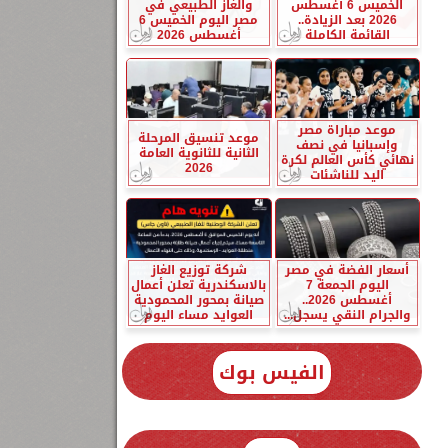
الخميس 6 أغسطس
والغاز الطبيعي في
2026 بعد الزيادة..
مصر اليوم الخميس 6
القائمة الكاملة
أغسطس 2026
موعد مباراة مصر
موعد تنسيق المرحلة
وإسبانيا في نصف
الثانية للثانوية العامة
نهائي كأس العالم لكرة
2026
اليد للناشئات
أسعار الفضة في مصر
شركة توزيع الغاز
اليوم الجمعة 7
بالاسكندرية تعلن أعمال
أغسطس 2026..
صيانة بمحور المحمودية
والجرام النقي يسجل...
العوايد مساء اليوم
الفيس بوك