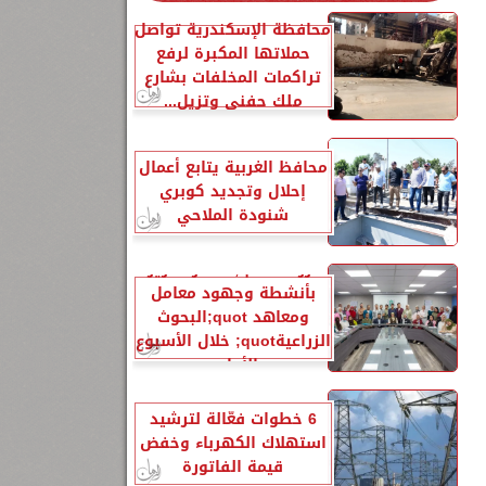
محافظة الإسكندرية تواصل
حملاتها المكبرة لرفع
تراكمات المخلفات بشارع
ملك حفني وتزيل...
محافظ الغربية يتابع أعمال
إحلال وتجديد كوبري
شنودة الملاحي
الزراعةquot; تنشر تقريرًا
بأنشطة وجهود معامل
ومعاهد quot;البحوث
الزراعيةquot; خلال الأسبوع
الأول...
6 خطوات فعّالة لترشيد
استهلاك الكهرباء وخفض
قيمة الفاتورة