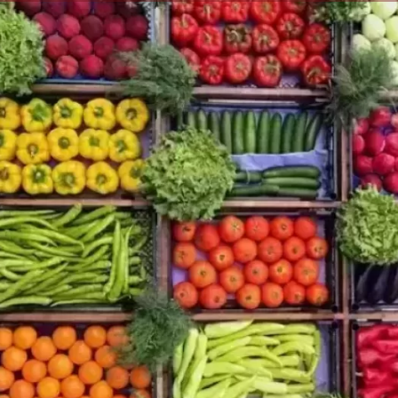
الكاتبة إلهام شرشر تهنئ الرئيس
السيسي بعيد ميلاده وتُشيد بجهوده
إلهام شرشر تكتب: دي مبقتش كورة..
في بناء الدولة
دي سياسة