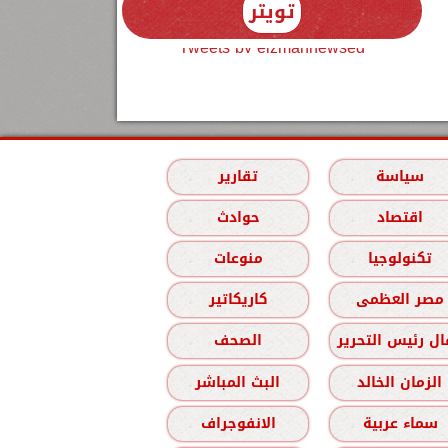
تويتر
Tweets by elzmannewseg
سياسة
تقارير
اقتصاد
حوادث
تكنولوجيا
منوعات
مصر العظمى
كاريكاتير
ل رئيس التحرير
الصحف
الزمان الخالد
البث المباشر
سماء عربية
الانفوجراف