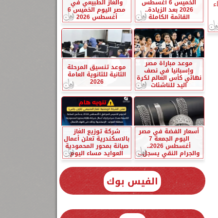
الخميس 6 أغسطس
والغاز الطبيعي في
ء
2026 بعد الزيادة..
مصر اليوم الخميس 6
القائمة الكاملة
أغسطس 2026
موعد مباراة مصر
موعد تنسيق المرحلة
وإسبانيا في نصف
الثانية للثانوية العامة
نهائي كأس العالم لكرة
2026
اليد للناشئات
أسعار الفضة في مصر
شركة توزيع الغاز
اليوم الجمعة 7
بالاسكندرية تعلن أعمال
أغسطس 2026..
صيانة بمحور المحمودية
والجرام النقي يسجل...
العوايد مساء اليوم
الفيس بوك