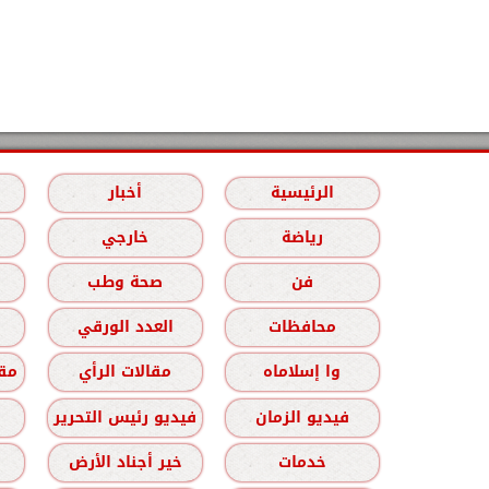
الرئيسية
أخبار
رياضة
خارجي
فن
صحة وطب
محافظات
العدد الورقي
وا إسلاماه
مقالات الرأي
مقا
فيديو الزمان
فيديو رئيس التحرير
خدمات
خير أجناد الأرض