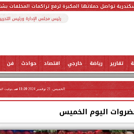
المكبرة لرفع تراكمات المخلفات بشارع ملك حفني وتزيل 150 طنًا من الم
رئيس مجلس الإدارة ورئيس التحرير
ة
تقارير
رياضة
خارجي
اقتصاد
حوادث
فن
الخميس، 21 نوفمبر 2024
11:20 صـ
بتوقيت الق
خضروات اليوم الخميس