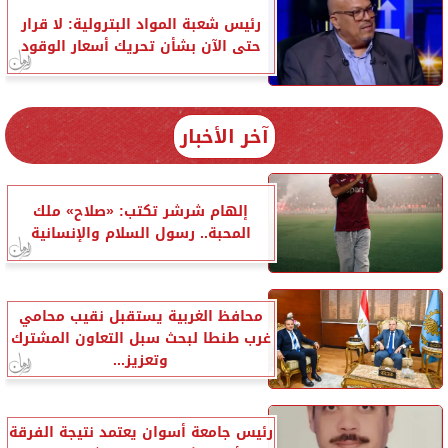
رئيس شعبة المواد البترولية: لا قرار
حتى الآن بشأن تحريك أسعار الوقود
آخر الأخبار
إلهام شرشر تكتب: «صلاح» ملك
المحبة.. رسول السلام والإنسانية
محافظ الغربية يستقبل نقيب محامي
غرب طنطا لبحث سبل التعاون المشترك
وتعزيز...
رئيس جامعة أسوان يعتمد نتيجة الفرقة