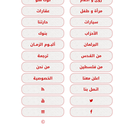
مرأة و طفل
عقارات
سيارات
حارتنا
الأحزاب
بنوك
البرلمان
ألبــوم الزمــان
من القدس
ترجمة
من فلسطين
من نحن
اعلن معنا
الخصوصية
اتصل بنا





جميع الحقوق محفوظة
©