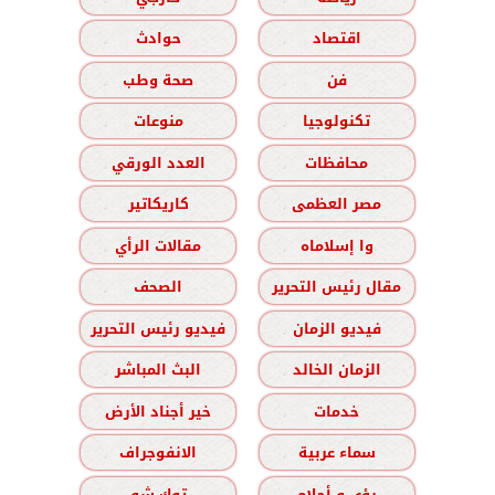
اقتصاد
حوادث
فن
صحة وطب
تكنولوجيا
منوعات
محافظات
العدد الورقي
مصر العظمى
كاريكاتير
وا إسلاماه
مقالات الرأي
مقال رئيس التحرير
الصحف
فيديو الزمان
فيديو رئيس التحرير
الزمان الخالد
البث المباشر
خدمات
خير أجناد الأرض
سماء عربية
الانفوجراف
رؤى و أحلام
توك شو