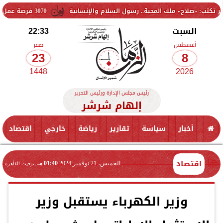
لك المحبة.. رسول السلام والإنسانية
3070 فرصة عمل جديدة بالقطاع الخاص.. وظائف برواتب تصل إلى 9500 جنيه
السبت
22:33
أغسطس
صفر
23
8
1448
2026
رئيس مجلس الإدارة ورئيس التحرير
إلهام شرشر
أخبار
سياسة
تقارير
رياضة
خارجي
اقتصاد
اقتصاد
الخميس، 21 نوفمبر 2024
01:40 مـ
بتوقيت القاهرة
وزير الكهرباء يستقبل وزير