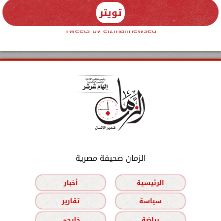
تويتر
Tweets by elzmannewseg
الزمان صحيفة مصرية
الرئيسية
أخبار
سياسة
تقارير
رياضة
خارجي