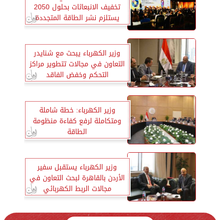
تخفيف الانبعاثات بحلول 2050
يستلزم نشر الطاقة المتجددة
ورفع كفاءتها وإيجاد حوافز
لعملية نزع الكربون
وزير الكهرباء يبحث مع شنايدر
التعاون في مجالات تتطوير مراكز
التحكم وخفض الفاقد
وزير الكهرباء: خطة شاملة
ومتكاملة لرفع كفاءة منظومة
الطاقة
وزير الكهرباء يستقبل سفير
الأردن بالقاهرة لبحث التعاون في
مجالات الربط الكهربائي