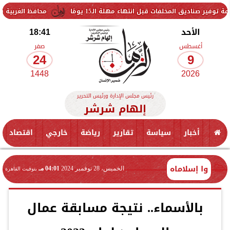
ات قبل انتهاء مهلة الـ15 يومًا
محافظ الغربية يتفقد حزمة من ا
الأحد
18:41
أغسطس
صفر
24
9
1448
2026
رئيس مجلس الإدارة ورئيس التحرير
إلهام شرشر
أخبار
سياسة
تقارير
رياضة
خارجي
اقتصاد
وا إسلاماه
الخميس، 28 نوفمبر 2024
04:01 مـ
بتوقيت القاهرة
بالأسماء.. نتيجة مسابقة عمال