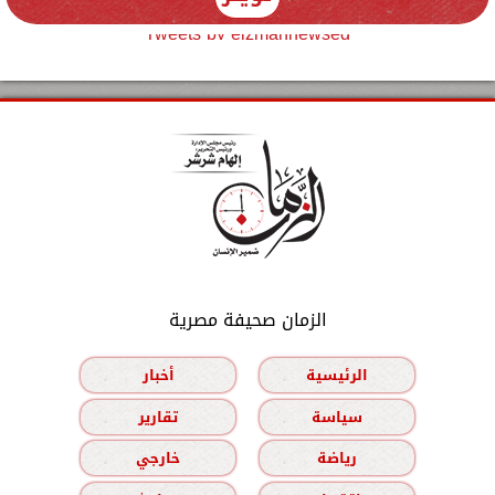
Tweets by elzmannewseg
الزمان صحيفة مصرية
الرئيسية
أخبار
سياسة
تقارير
رياضة
خارجي