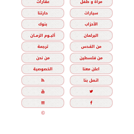
مرأة و طفل
عقارات
سيارات
حارتنا
الأحزاب
بنوك
البرلمان
ألبــوم الزمــان
من القدس
ترجمة
من فلسطين
من نحن
اعلن معنا
الخصوصية
اتصل بنا





جميع الحقوق محفوظة
©
2020 - 2026 - الزمان