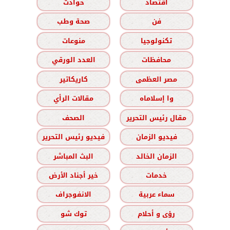
اقتصاد
حوادث
فن
صحة وطب
تكنولوجيا
منوعات
محافظات
العدد الورقي
مصر العظمى
كاريكاتير
وا إسلاماه
مقالات الرأي
مقال رئيس التحرير
الصحف
فيديو الزمان
فيديو رئيس التحرير
الزمان الخالد
البث المباشر
خدمات
خير أجناد الأرض
سماء عربية
الانفوجراف
رؤى و أحلام
توك شو