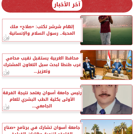
آخر الأخبار
إلهام شرشر تكتب: «صلاح» ملك
المحبة.. رسول السلام والإنسانية
محافظ الغربية يستقبل نقيب محامي
غرب طنطا لبحث سبل التعاون المشترك
وتعزيز...
رئيس جامعة أسوان يعتمد نتيجة الفرقة
الأولى بكلية الطب البشري للعام
الجامعي...
جامعة أسوان تشارك في برنامج «صناع