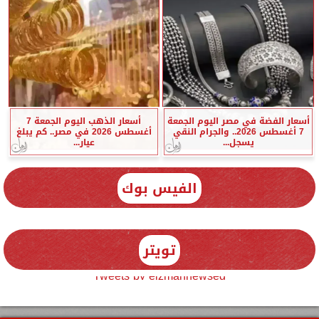
أسعار الفضة في مصر اليوم الجمعة
أسعار الذهب اليوم الجمعة 7
7 أغسطس 2026.. والجرام النقي
أغسطس 2026 في مصر.. كم يبلغ
يسجل...
عيار...
الفيس بوك
تويتر
Tweets by elzmannewseg