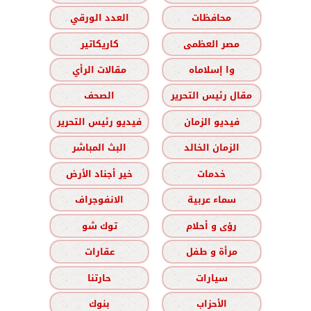
محافظات
العدد الورقي
مصر العظمى
كاريكاتير
وا إسلاماه
مقالات الرأي
مقال رئيس التحرير
الصحف
فيديو الزمان
فيديو رئيس التحرير
الزمان الخالد
البث المباشر
خدمات
خير أجناد الأرض
سماء عربية
الانفوجراف
رؤى و أحلام
توك شو
مرأة و طفل
عقارات
سيارات
حارتنا
الأحزاب
بنوك