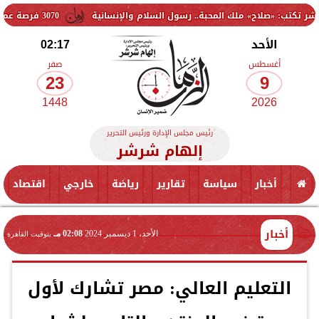
ح» ملك المحبة.. رسول السلام والإنسانية
3070 فرصة عمل جديدة بالقطاع الخاص.. وظائف برواتب تصل إلى 9500 جنيه
الأحد
02:17
أغسطس
صفر
23
9
1448
2026
رئيس مجلس الإدارة ورئيس التحرير
إلهام شرشر
أخبار
سياسة
تقارير
رياضة
خارجي
اقتصاد
أخبار
الأحد، 1 ديسمبر 2024
02:08 مـ
بتوقيت القاهرة
التعليم العالي: مصر تشارك لأول