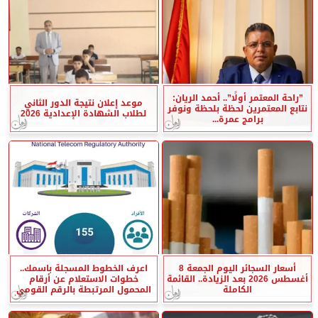
”راحة المعتمر أولًا”.. أحمد الريان:
موعد إعلان نتيجة الدور الثاني
نتابع المعتمرين لحظة بلحظة ونوفر
لطلاب الشهادة الإعدادية 2026
برامج عمرة...
أسعار السجائر اليوم الجمعة 8
اعرف الخطوط المسجلة باسمك..
أغسطس 2026 بعد الزيادة.. القائمة
خطوات الاستعلام عن أرقام
الكاملة
المحمول المرتبطة بالرقم القومي