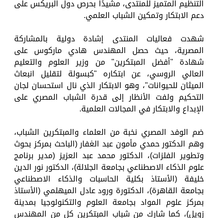
التنظيم المتميز للمنتدى، مشيدًا بحرص دول البريكس على
دعم الابتكار وتمكين الشباب العلمي.
شهدت فعاليات المنتدى إشادة دولية بالمشاركة
المصرية، حيث حصل المهندس هادي ماركوس على
شهادة "أفضل المبتكرين" من وزير العلوم والتعليم
العالي الروسي، عن ابتكاره "كبسولة لتقليل انبعاث
الميثان للحيوانات"، وهو الابتكار الذي نال استحسان لجان
التحكيم ولفت الأنظار إلى قدرة الشباب المصري على
الإبداع والابتكار في المجالات العلمية.
ضم الوفد المصري نخبة من العلماء والمبتكرين الشباب،
وهم الدكتور حمدي مأمون عبد الغفار (الباحث بمركز بحوث
وتطوير الفلزات)، الدكتور محمد عبد العزيز (مدير برنامج
علوم الذكاء الاصطناعي بجامعة الجلالة)، الدكتور نور الدين
خليفة (الأستاذ بكلية الحاسبات والذكاء الاصطناعي
بجامعة القاهرة)، الدكتورة ورود عادل الميهلمي (الأستاذ
بمركز علوم المواد بجامعة العلوم والتكنولوجيا بمدينة
زويل)، كما شارك من شباب المبتكرين كل من المهندس