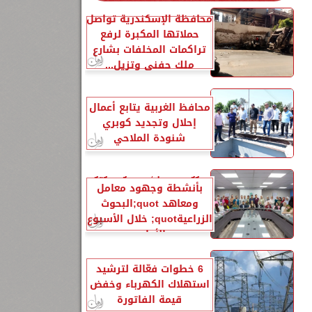
محافظة الإسكندرية تواصل
4
حملاتها المكبرة لرفع
تراكمات المخلفات بشارع
ملك حفني وتزيل...
محافظ الغربية يتابع أعمال
إحلال وتجديد كوبري
،
شنودة الملاحي
الزراعةquot; تنشر تقريرًا
بأنشطة وجهود معامل
ومعاهد quot;البحوث
الزراعيةquot; خلال الأسبوع
الأول...
6 خطوات فعّالة لترشيد
استهلاك الكهرباء وخفض
قيمة الفاتورة