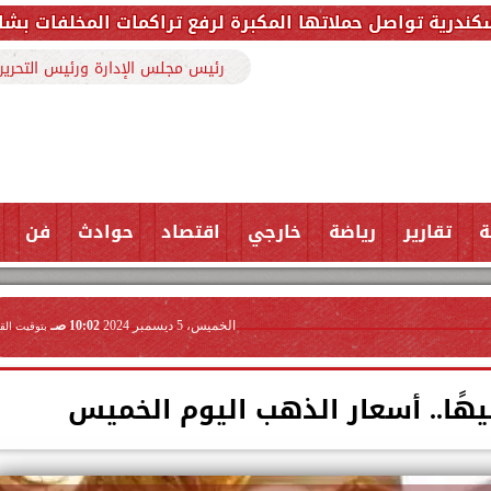
مكبرة لرفع تراكمات المخلفات بشارع ملك حفني وتزيل 150 طنًا من المخلف
رئيس مجلس الإدارة ورئيس التحرير
ة
تقارير
رياضة
خارجي
اقتصاد
حوادث
فن
الخميس، 5 ديسمبر 2024
10:02 صـ
بتوقيت الق