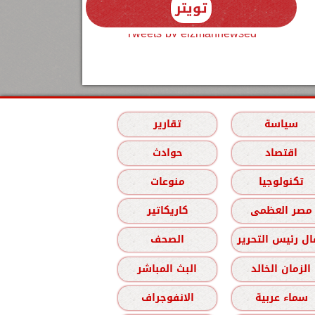
تويتر
Tweets by elzmannewseg
سياسة
تقارير
اقتصاد
حوادث
تكنولوجيا
منوعات
مصر العظمى
كاريكاتير
ل رئيس التحرير
الصحف
الزمان الخالد
البث المباشر
سماء عربية
الانفوجراف