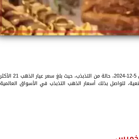
سجّلت أسعار الذهب اليوم، الخميس الموافق 5-12-2024، حالة من التذبذب، حيث بلغ سعر عيار الذهب 21 الأكث
 وذلك دون مصنعية، لتواصل بذلك أسعار الذهب التذبذب في الأسواق العالمية