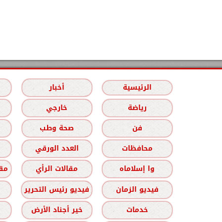
الرئيسية
أخبار
رياضة
خارجي
فن
صحة وطب
محافظات
العدد الورقي
وا إسلاماه
مقالات الرأي
مقا
فيديو الزمان
فيديو رئيس التحرير
خدمات
خير أجناد الأرض