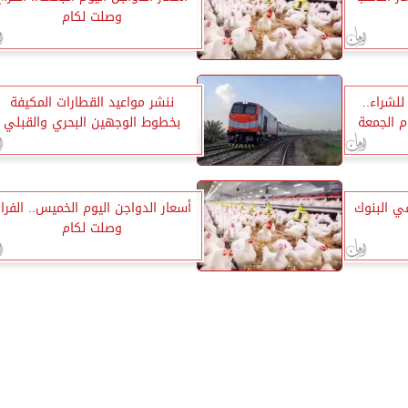
وصلت لكام
48.60 جنيه للشراء..
ننشر مواعيد القطارات المكيفة
وم الجمعة
بخطوط الوجهين البحري والقبلي
ي البنوك
أسعار الدواجن اليوم الخميس.. الفرا
وصلت لكام