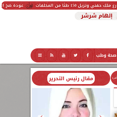
ات
عودة ضخ المياه تدريجيًا لمناطق
إلهام شرشر
صحة وطب
تكنولوجيا
منوعات
محافظات
مقال رئيس التحرير
اهرة