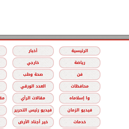
الرئيسية
أخبار
رياضة
خارجي
فن
صحة وطب
محافظات
العدد الورقي
وا إسلاماه
مقالات الرأي
مقا
فيديو الزمان
فيديو رئيس التحرير
خدمات
خير أجناد الأرض