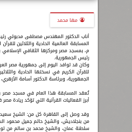
مها محمد
أناب الدكتور المهندس مصطفى مدبولي رئيس م
م، بمسجد مصر ومركزها الثقافي الإسلامي با
رئيس الجمهورية.
وكان قد توافد اليوم إلى جمهورية مصر العر
للقرآن الكريم في نسختها الحادية والثلاثي
الجمهورية، وبرئاسة الدكتور أسامة الأزهري، و
تُعقد المسابقة هذا العام في مسجد مصر ومر
أبرز الفعاليات القرآنية التي تؤكد ريادة مصر
وقد وصل إلى القاهرة كل من: الشيخ سعيد 
من بنجلاديش، والشيخ حاتم جميل محمود الس
سلطنة عمان، والشيخ محمد بن سالم من تون