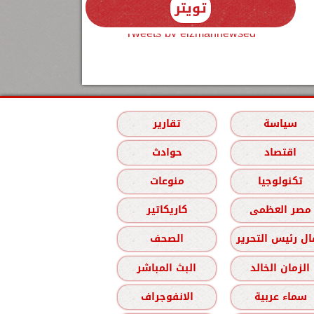
تويتر
Tweets by elzmannewseg
سياسة
تقارير
اقتصاد
حوادث
تكنولوجيا
منوعات
مصر العظمى
كاريكاتير
ل رئيس التحرير
الصحف
الزمان الخالد
البث المباشر
سماء عربية
الانفوجراف