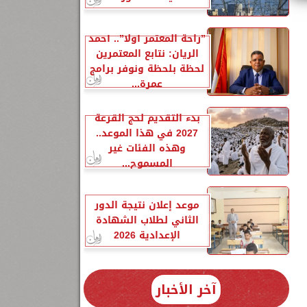
”راحة المعتمر أولًا”.. أحمد
الريان: نتابع المعتمرين
لحظة بلحظة ونوفر برامج
عمرة...
2
بدء التقديم لحج القرعة
2027 في هذا الموعد..
وهذه الفئات غير
المسموح...
موعد إعلان نتيجة الدور
الثاني لطلاب الشهادة
الإعدادية 2026
آخر الأخبار