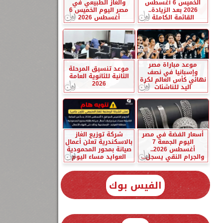
الخميس 6 أغسطس
والغاز الطبيعي في
2026 بعد الزيادة..
مصر اليوم الخميس 6
القائمة الكاملة
أغسطس 2026
موعد مباراة مصر
موعد تنسيق المرحلة
وإسبانيا في نصف
الثانية للثانوية العامة
نهائي كأس العالم لكرة
2026
اليد للناشئات
أسعار الفضة في مصر
شركة توزيع الغاز
اليوم الجمعة 7
بالاسكندرية تعلن أعمال
أغسطس 2026..
صيانة بمحور المحمودية
والجرام النقي يسجل...
العوايد مساء اليوم
الفيس بوك