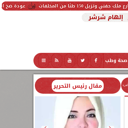
المخلفات
عودة ضخ المياه تدريجيًا ل
إلهام شرشر
صحة وطب
تكنولوجيا
منوعات
محافظات
مقال رئيس التحرير
اهرة