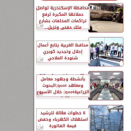
محافظة الإسكندرية تواصل
حملاتها المكبرة لرفع
تراكمات المخلفات بشارع
ملك حفني وتزيل...
محافظ الغربية يتابع أعمال
إحلال وتجديد كوبري
شنودة الملاحي
الزراعةquot; تنشر تقريرًا
بأنشطة وجهود معامل
ومعاهد quot;البحوث
الزراعيةquot; خلال الأسبوع
الأول...
6 خطوات فعّالة لترشيد
استهلاك الكهرباء وخفض
قيمة الفاتورة