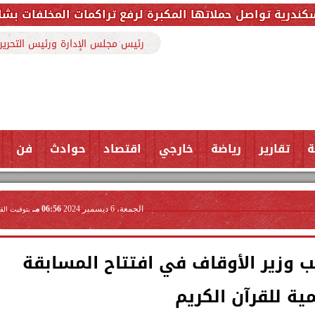
تها المكبرة لرفع تراكمات المخلفات بشارع ملك حفني وتزيل 150 طنًا من 
رئيس مجلس الإدارة ورئيس التحرير
ة
تقارير
رياضة
خارجي
اقتصاد
حوادث
فن
الجمعة، 6 ديسمبر 2024
06:56 مـ
بتوقيت الق
 وزير الأوقاف في افتتاح المسابقة
مية للقرآن الكريم