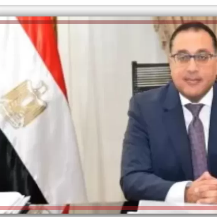
الكاتبة إلهام شرشر تهنئ الرئيس
السيسي بعيد ميلاده وتُشيد بجهوده
إلهام شرشر تكتب: دي مبقتش كورة..
في بناء الدولة
دي سياسة