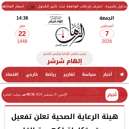
اعترف بارتكاب الواقعة تحت تأثير الكحول
أسعار الفاكهة اليوم الجمعة 7 أغسطس 2026 في الأسواق.. الموز بكام
الجمعة
14:36
أغسطس
صفر
22
7
1448
2026
رئيس مجلس الإدارة ورئيس التحرير
إلهام شرشر
أخبار
سياسة
تقارير
رياضة
خارجي
اقتصاد
أخبار
الإثنين، 9 ديسمبر 2024
09:56 صـ
بتوقيت القاهرة
هيئة الرعاية الصحية تعلن تفعيل