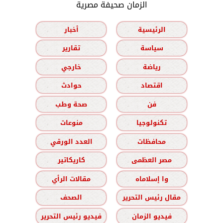
الزمان صحيفة مصرية
الرئيسية
أخبار
سياسة
تقارير
رياضة
خارجي
اقتصاد
حوادث
فن
صحة وطب
تكنولوجيا
منوعات
محافظات
العدد الورقي
مصر العظمى
كاريكاتير
وا إسلاماه
مقالات الرأي
مقال رئيس التحرير
الصحف
فيديو الزمان
فيديو رئيس التحرير