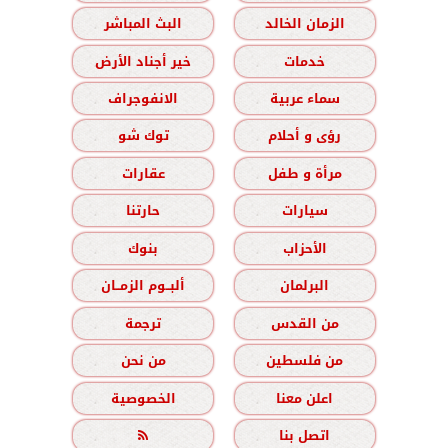
الزمان الخالد
البث المباشر
خدمات
خير أجناد الأرض
سماء عربية
الانفوجراف
رؤى و أحلام
توك شو
مرأة و طفل
عقارات
سيارات
حارتنا
الأحزاب
بنوك
البرلمان
ألبــوم الزمــان
من القدس
ترجمة
من فلسطين
من نحن
اعلن معنا
الخصوصية
اتصل بنا
