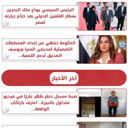
الرئيس السيسي يودّع ملك البحرين
بمطار العلمين الدولي بعد ختام زيارته
لمصر
الحكومة تنتهي من إعداد المخططات
التفصيلية لمدينتي المنيا ويوسف
الصديق لدعم التنمية...
آخر الأخبار
ضبط مسجل خطر ظهر عاريًا في فيديو
متداول بالجيزة.. اعترف بارتكاب
الواقعة...