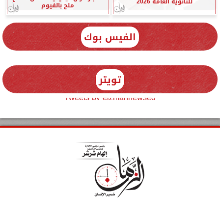
للثانوية العامة 2026
ملح بالفيوم
الفيس بوك
تويتر
Tweets by elzmannewseg