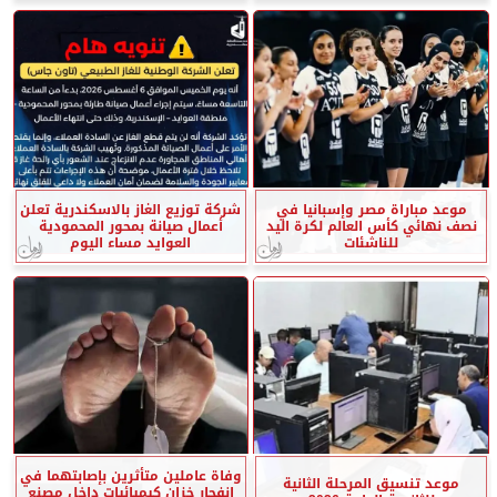
موعد مباراة مصر وإسبانيا في
شركة توزيع الغاز بالاسكندرية تعلن
نصف نهائي كأس العالم لكرة اليد
أعمال صيانة بمحور المحمودية
للناشئات
العوايد مساء اليوم
وفاة عاملين متأثرين بإصابتهما في
موعد تنسيق المرحلة الثانية
انفجار خزان كيميائيات داخل مصنع