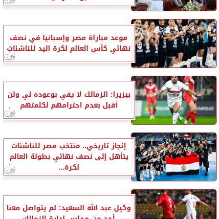
موعد مباراة مصر وإسبانيا في نصف
نهائي كأس العالم لكرة اليد للناشئات
بيزيرا: الزمالك لا يفي بوعوده لي ولن
أقبل بعدم احترامهم لكلمتهم
إنجاز تاريخي.. منتخب مصر للناشئات
يتأهل إلى نصف نهائي بطولة العالم
لكرة...
وكيل عبد الله السعيد: لم يتواصل معنا
أحد من مجلس إدارة الزمالك