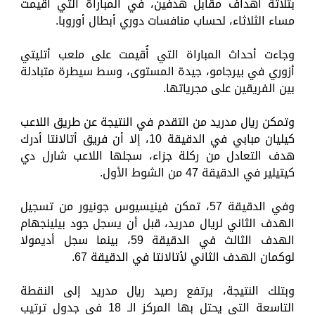
بثلاثة أهداف مقابل هدفين، في المباراة التي أُقيمت
مساء الثلاثاء، لحساب منافسات دوري أبطال أوروبا.
وجاءت أحداث المباراة التي أُقيمت على ملعب أتليتي
أزوري في بيرجامو، جيدة المستوى، وسط سيطرة متبادلة
بين الفريقين على مجرياتها.
وتمكن ريال مدريد من التقدم في النتيجة عن طريق اللاعب
كيليان مبابي في الدقيقة 10، إلا أن فريق أتالانتا أدرك
هدف التعادل من ركلة جزاء، سجلها اللاعب شارل دي
كيتيلير في الدقيقة 47 من الشوط الأول.
وفي الدقيقة 57، تمكن فينيسيوس جونيور من تسجيل
الهدف الثاني لريال مدريد، قبل أن يسجل جود بيلينجهام
الهدف الثالث في الدقيقة 59، بينما سجل أديمولا
لوكمان الهدف الثاني لأتالانتا في الدقيقة 67.
وبتلك النتيجة، يرتفع رصيد ريال مدريد إلى النقطة
التاسعة التي يحتل بها المركز الـ 18 في جدول ترتيب