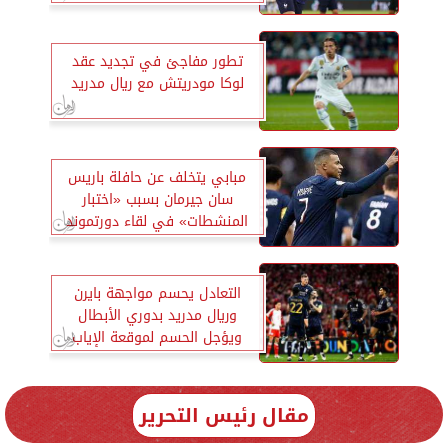
تطور مفاجئ في تجديد عقد
لوكا مودريتش مع ريال مدريد
مبابي يتخلف عن حافلة باريس
سان جيرمان بسبب «اختبار
المنشطات» في لقاء دورتموند
التعادل يحسم مواجهة بايرن
وريال مدريد بدوري الأبطال
ويؤجل الحسم لموقعة الإياب
مقال رئيس التحرير