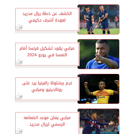
الكشف عن خطة ريال مدريد
لعودة أشرف حكيمي
مبابي يقود تشكيل فرنسا أمام
النمسا في يورو 2024
نجم برشلونة رافينيا يرد على
رونالدينيو ومبابي
مبابي يعلن موعد انضمامه
الرسمي لريال مدريد