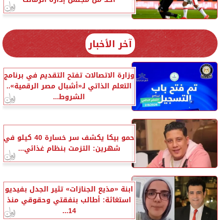
آخر الأخبار
وزارة الاتصالات تفتح التقديم في برنامج
التعلم الذاتي لـ«أشبال مصر الرقمية»..
الشروط...
حمو بيكا يكشف سر خسارة 40 كيلو في
شهرين: التزمت بنظام غذائي...
ابنة «مذيع الجنازات» تثير الجدل بفيديو
استغاثة: أطالب بنفقتي وحقوقي منذ
14...