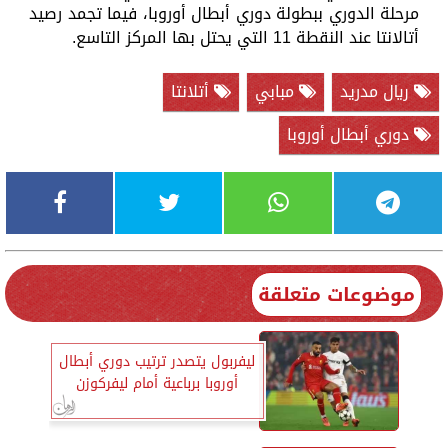
مرحلة الدوري ببطولة دوري أبطال أوروبا، فيما تجمد رصيد
أتالانتا عند النقطة 11 التي يحتل بها المركز التاسع.
ريال مدريد
مبابي
أتلانتا
دوري أبطال أوروبا
موضوعات متعلقة
ليفربول يتصدر ترتيب دوري أبطال
أوروبا برباعية أمام ليفركوزن