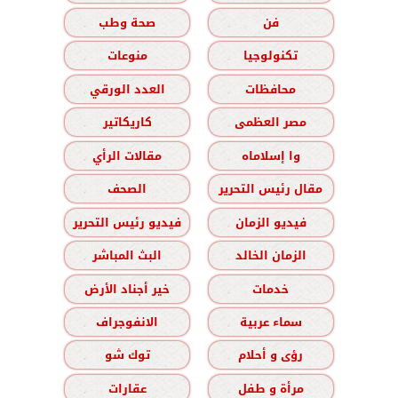
فن
صحة وطب
تكنولوجيا
منوعات
محافظات
العدد الورقي
مصر العظمى
كاريكاتير
وا إسلاماه
مقالات الرأي
مقال رئيس التحرير
الصحف
فيديو الزمان
فيديو رئيس التحرير
الزمان الخالد
البث المباشر
خدمات
خير أجناد الأرض
سماء عربية
الانفوجراف
رؤى و أحلام
توك شو
مرأة و طفل
عقارات