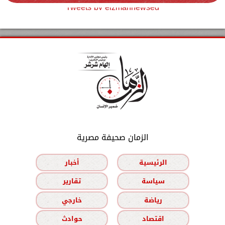
Tweets by elzmannewseg
الزمان صحيفة مصرية
الرئيسية
أخبار
سياسة
تقارير
رياضة
خارجي
اقتصاد
حوادث