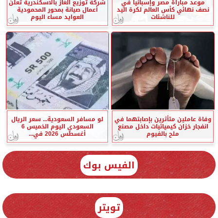
موعد مباراة مصر وإسبانيا في
شركة توزيع الغاز بالاسكندرية تعلن
نصف نهائي كأس العالم لكرة اليد
أعمال صيانة بمحور المحمودية
للناشئات
العوايد مساء اليوم
وفاة عاملين متأثرين بإصابتهما في
لو مسافر السعودية... سعر الريال
انفجار خزان كيميائيات داخل مصنع
السعودي اليوم الخميس 6
ملح بالفيوم
أغسطس 2026 في...
الفيس بوك
تويتر