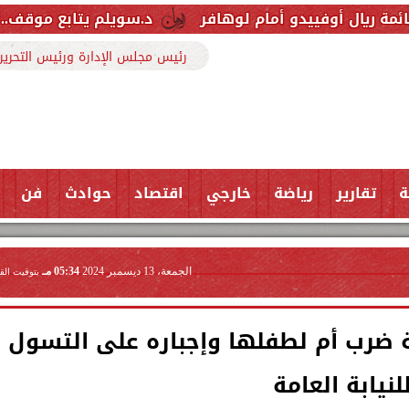
و أمام لوهافر
د.سويلم يتابع موقف..المشروع القومي
رئيس مجلس الإدارة ورئيس التحرير
ة
تقارير
رياضة
خارجي
اقتصاد
حوادث
فن
الجمعة، 13 ديسمبر 2024
05:34 مـ
بتوقيت الق
ة ضرب أم لطفلها وإجباره على التسول
لنيابة العامة