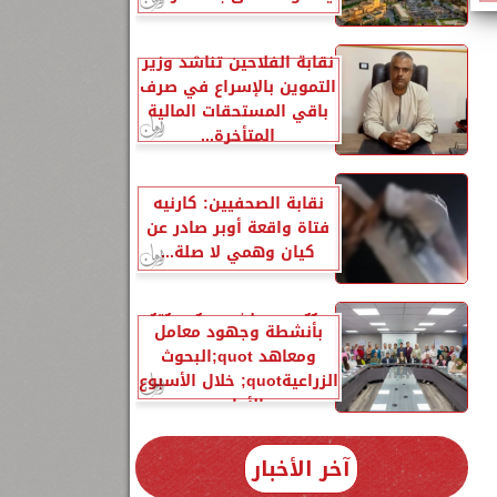
نقابة الفلاحين تناشد وزير
التموين بالإسراع في صرف
باقي المستحقات المالية
المتأخرة...
نقابة الصحفيين: كارنيه
فتاة واقعة أوبر صادر عن
كيان وهمي لا صلة...
الزراعةquot; تنشر تقريرًا
بأنشطة وجهود معامل
ومعاهد quot;البحوث
الزراعيةquot; خلال الأسبوع
الأول...
آخر الأخبار