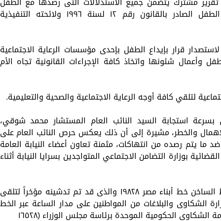
تقرير مشترك يتضمن جميع الاستدلالات التى رصدها مع الطفل
لحمايته من تعرضه للخطر إنفاذا لقانون الطفل الصادر بالقانون رقم ١٢ لسنة ١٩٩٦ ولائحته التنفيذية
 لاستصدار قرار بإيداع الطفل بإحدى مؤسسات الرعاية الاجتماعية
ل وأعمال شئونها واتخاذ كافة الإجراءات القانونية تجاه الأم
اعية لتلقي كافة أوجه الرعاية الاجتماعية والصحية والتعليمية.
 بسرعة استجابة السيد النائب العام المستشار محمد شوقي،
همال والخطر، مشيرة إلى أن ذلك يعكس حرص النائب العام على
 ما يتم رصده من انتهاكات، مثمنة تعاون أعضاء النيابة العامة
ضائية بوزارة التضامن الاجتماعي المتواجدين بسرايا النيابة أثناء
هذا وتتلقى الوزارة الشكاوى من خلال الخط الساخن خط أبناء مصر ١٩٨٢٨ والذى قد تم تدشينه مؤخراً لتلقى
ارة الشكاوى والبلاغات من المواطنين على مدار الساعة عبر الخط