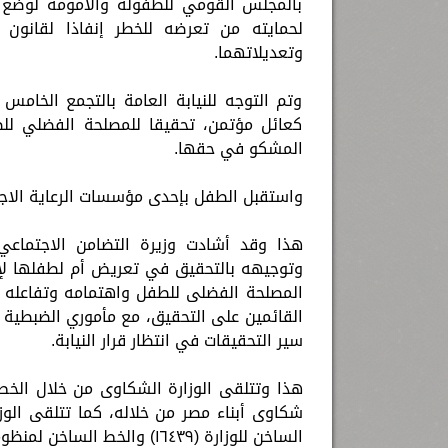
بالمجلس القومي للطفولة والأمومة لوضع 
وتعديلاتهما.
وتم التوجه للنيابة العامة بالتجمع الخامس
كعائل مؤتمن، تحقيقا للمصلحة الفضلي للطف
المشكو في حقها.
واستقبل الطفل بإحدى مؤسسات الرعاية الاجتم
هذا وقد أشادت وزيرة التضامن الاجتماعي
وتوجيهه بالتحقيق في تعريض أم لطفلها لإ
المصلحة الفضلى للطفل واهتمامه وتفاعله ضد
القائمين على التحقيق، مع مأموري الضبطية الق
سير التحقيقات في انتظار قرار النيابة.
شكاوى أبناء مصر من خلاله، كما تتلقى الوز
الساخن للوزارة (١٦٤٣٩) والخط الساخن لمنظومة الشكاوى الحكومية الموحدة برئاسة مجلس الوزراء (١٦٥٢٨