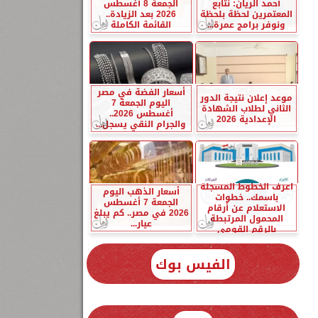
أحمد الريان: نتابع
الجمعة 8 أغسطس
المعتمرين لحظة بلحظة
2026 بعد الزيادة..
ونوفر برامج عمرة...
القائمة الكاملة
أسعار الفضة في مصر
موعد إعلان نتيجة الدور
اليوم الجمعة 7
الثاني لطلاب الشهادة
أغسطس 2026..
الإعدادية 2026
والجرام النقي يسجل...
اعرف الخطوط المسجلة
أسعار الذهب اليوم
باسمك.. خطوات
الجمعة 7 أغسطس
الاستعلام عن أرقام
2026 في مصر.. كم يبلغ
المحمول المرتبطة
عيار...
بالرقم القومي
الفيس بوك