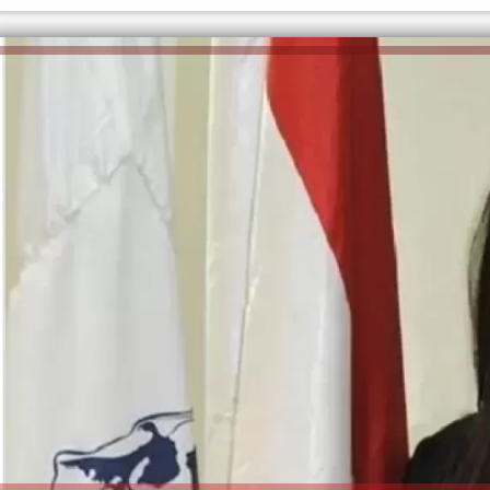
الكاتبة إلهام شرشر تهنئ الرئيس
السيسي بعيد ميلاده وتُشيد بجهوده
إلهام شرشر تكتب: دي مبقتش كورة..
في بناء الدولة
دي سياسة