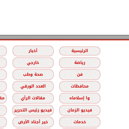
الرئيسية
أخبار
رياضة
خارجي
فن
صحة وطب
محافظات
العدد الورقي
وا إسلاماه
مقالات الرأي
مقا
فيديو الزمان
فيديو رئيس التحرير
خدمات
خير أجناد الأرض