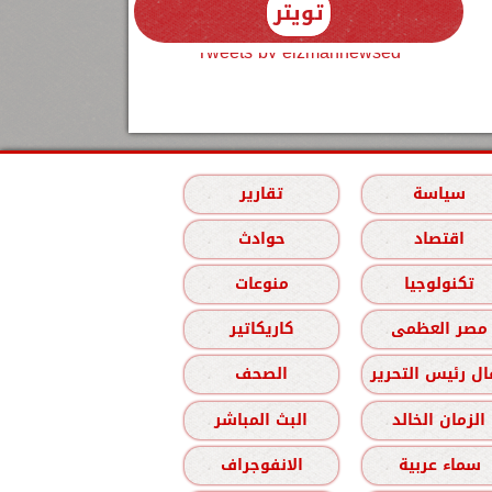
تويتر
Tweets by elzmannewseg
سياسة
تقارير
اقتصاد
حوادث
تكنولوجيا
منوعات
مصر العظمى
كاريكاتير
ل رئيس التحرير
الصحف
الزمان الخالد
البث المباشر
سماء عربية
الانفوجراف