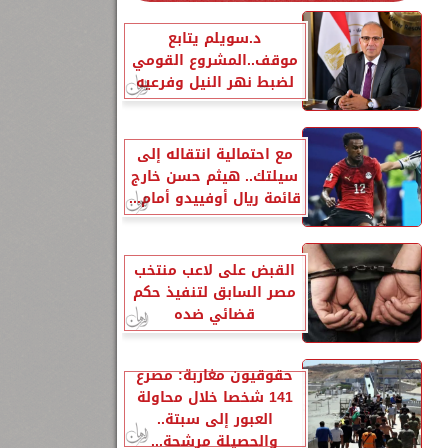
د.سويلم يتابع
موقف..المشروع القومي
لضبط نهر النيل وفرعيه
مع احتمالية انتقاله إلى
سيلتك.. هيثم حسن خارج
قائمة ريال أوفييدو أمام...
القبض على لاعب منتخب
مصر السابق لتنفيذ حكم
قضائي ضده
حقوقيون مغاربة: مصرع
141 شخصا خلال محاولة
العبور إلى سبتة..
والحصيلة مرشحة...