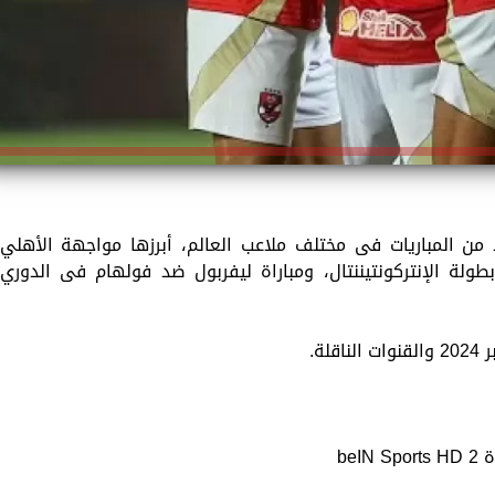
م السبت 14 ديسمبر 2024 العديد من المباريات فى مختلف ملاعب العالم، أبرزها مواجهة الأهلي
ة الإنتركونتيننتال، ومباراة ليفربول ضد فولهام فى الدوري