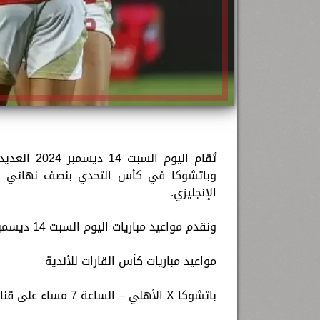
تُقام اليو
وباتشوكا في كأس التحدي بنصف نهائي بطول
الإنجليزي.
ونقدم مواعيد مباريات اليوم السبت 14 ديسمبر 2024 والقنوات الناقلة.
مواعيد مباريات كأس القارات للأندية
باتشوكا X الأهلي – الساعة 7 مساء على قناة beIN Sports HD 2