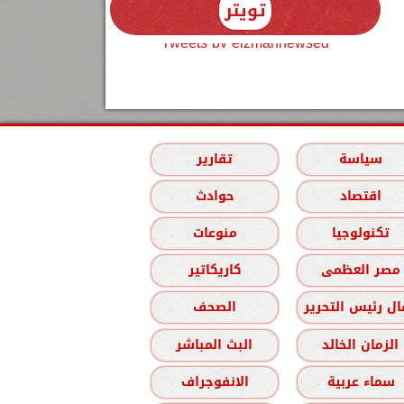
تويتر
Tweets by elzmannewseg
سياسة
تقارير
اقتصاد
حوادث
تكنولوجيا
منوعات
مصر العظمى
كاريكاتير
ل رئيس التحرير
الصحف
الزمان الخالد
البث المباشر
سماء عربية
الانفوجراف