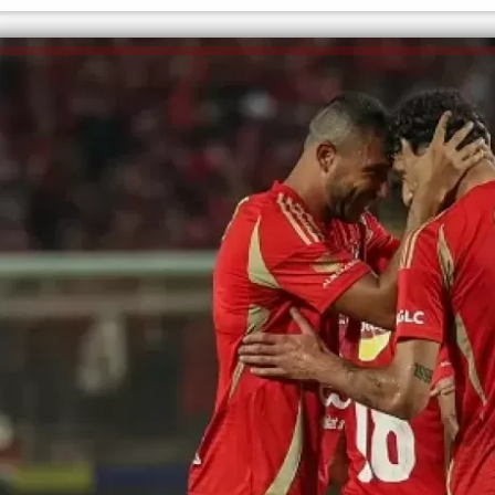
الكاتبة إلهام شرشر تهنئ الرئيس
السيسي بعيد ميلاده وتُشيد بجهوده
إلهام شرشر تكتب: دي مبقتش كورة..
في بناء الدولة
دي سياسة