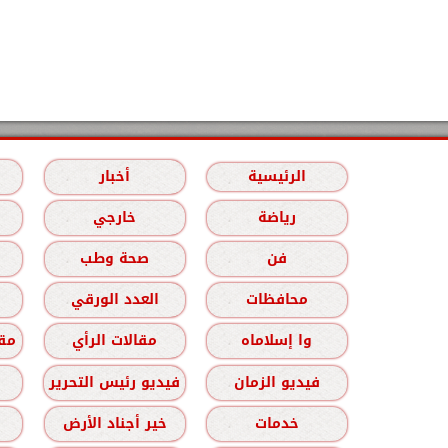
الرئيسية
أخبار
رياضة
خارجي
فن
صحة وطب
محافظات
العدد الورقي
وا إسلاماه
مقالات الرأي
مقا
فيديو الزمان
فيديو رئيس التحرير
خدمات
خير أجناد الأرض