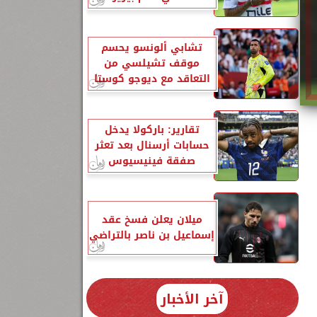
تشابي ألونسو يحسم
موقف تشيلسي من
التعاقد مع ديوجو كوستا
تقارير: باركولا يدخل
حسابات أرسنال بعد تعثر
صفقة فينيسيوس
ميلان يعلن فسخ عقد
إسماعيل بن ناصر بالتراضي
آخر الأخبار