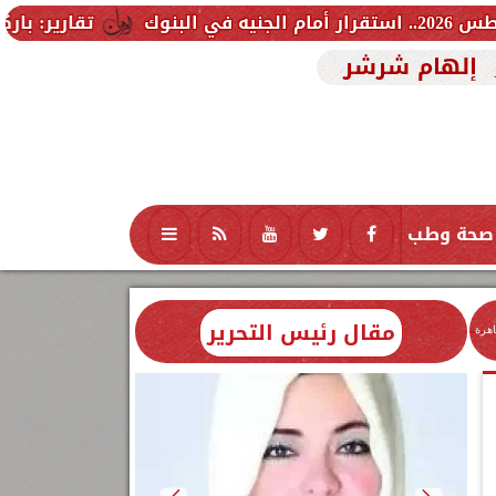
تقارير: باركولا يدخل حساب
إلهام شرشر
صحة وطب
تكنولوجيا
منوعات
محافظات
مقال رئيس التحرير
اهرة