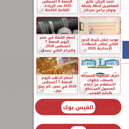
أحمد الريان: نتابع
الجمعة 8 أغسطس
المعتمرين لحظة بلحظة
2026 بعد الزيادة..
ونوفر برامج عمرة...
القائمة الكاملة
أسعار الفضة في مصر
موعد إعلان نتيجة الدور
اليوم الجمعة 7
الثاني لطلاب الشهادة
أغسطس 2026..
الإعدادية 2026
والجرام النقي يسجل...
اعرف الخطوط المسجلة
أسعار الذهب اليوم
باسمك.. خطوات
الجمعة 7 أغسطس
الاستعلام عن أرقام
2026 في مصر.. كم يبلغ
المحمول المرتبطة
عيار...
بالرقم القومي
الفيس بوك