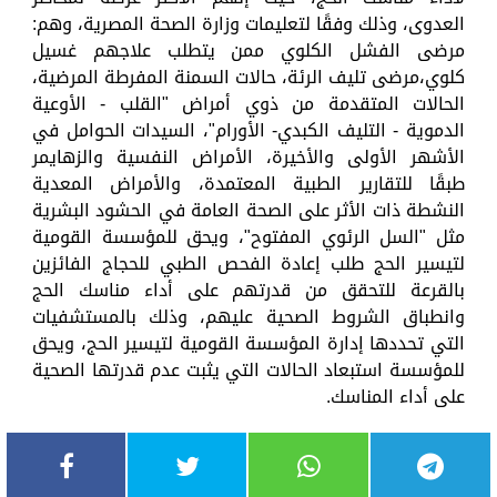
العدوى، وذلك وفقًا لتعليمات وزارة الصحة المصرية، وهم:
مرضى الفشل الكلوي ممن يتطلب علاجهم غسيل
كلوي،مرضى تليف الرئة، حالات السمنة المفرطة المرضية،
الحالات المتقدمة من ذوي أمراض "القلب - الأوعية
الدموية - التليف الكبدي- الأورام"، السيدات الحوامل في
الأشهر الأولى والأخيرة، الأمراض النفسية والزهايمر
طبقًا للتقارير الطبية المعتمدة، والأمراض المعدية
النشطة ذات الأثر على الصحة العامة في الحشود البشرية
مثل "السل الرئوي المفتوح"، ويحق للمؤسسة القومية
لتيسير الحج طلب إعادة الفحص الطبي للحجاج الفائزين
بالقرعة للتحقق من قدرتهم على أداء مناسك الحج
وانطباق الشروط الصحية عليهم، وذلك بالمستشفيات
التي تحددها إدارة المؤسسة القومية لتيسير الحج، ويحق
للمؤسسة استبعاد الحالات التي يثبت عدم قدرتها الصحية
على أداء المناسك.