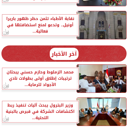
نقابة الأطباء تثمن حظر ظهور باربرا
أونيل.. وتدعو لمنع استضافتها في
فعالية...
آخر الأخبار
محمد الزملوط وحازم حسني يبحثان
ترتيبات إطلاق أولى بطولات نادي
الأجواد للرماية...
وزير البترول يبحث آليات تنفيذ ربط
اكتشافات الشركة في قبرص بالبنية
التحتية...