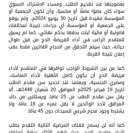
بعضويتها عند تقديم الطلب، ومسدد الاشتراك السنوي
سواء كان عضوًا عاملًا أو منتسبًا، وأن تكون الجمعية أو
المؤسسة مقيدة قبل تاريخ 30 يونيو 2024م، ولم يوقع
على الجمعية أو المؤسسة أي جزاءات نتيجة لمخالفات
قانونية أو مالية ثبتت بحقها بحكم نهائي، كما لم يسبق
للمتقدم الراغب في أداء الفريضة الحج من قبل طوال
حياته، حيث سيتم التحقق من الحجاج الفائزين فقط عقب
إعلان نتيجة القرعة.
كما من بين الشروط الواجب توافرها في المتقدم لأداء
فريضة الحج أن يكون كامل الأهلية لأداء المناسك،
ومصري الجنسية، ويعتمد عند تحديد سن مقدم الطلب
تاريخ 19 فبراير 2025م الموافق 20 شعبان 1446هـ، ألا
يقل سن مقدم الطلب عن 25 عامًا، ويستثنى من ذلك
المرافق لأحد الوالدين لا يقل عمره عن 18 عامًا، ولا
يشترط وجود محرم شرعي للسيدات دون 45 عامًا.
كما أنه لن يسمح للفئات المرضية التالية التقدم بطلب
لأداء مناسك الحج، حيث إنهم الأكثر عرضة لمخاطر