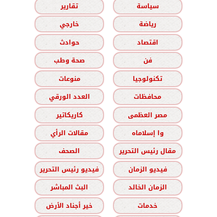
سياسة
تقارير
رياضة
خارجي
اقتصاد
حوادث
فن
صحة وطب
تكنولوجيا
منوعات
محافظات
العدد الورقي
مصر العظمى
كاريكاتير
وا إسلاماه
مقالات الرأي
مقال رئيس التحرير
الصحف
فيديو الزمان
فيديو رئيس التحرير
الزمان الخالد
البث المباشر
خدمات
خير أجناد الأرض