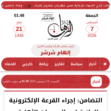
جواد للرماية ضمن مهرجان مطروح للتراث
وفاة عاملين متأثرين بإصابتهما
الجمعة
01:48
أغسطس
صفر
21
7
1448
2026
رئيس مجلس الإدارة ورئيس التحرير
إلهام شرشر
أخبار
سياسة
تقارير
رياضة
خارجي
اقتصاد
أخبار
السبت، 14 ديسمبر 2024
01:49 مـ
بتوقيت القاهرة
التضامن: إجراء القرعة الإلكترونية