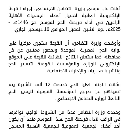
أعلنت مايا مرسي وزيرة التضامن الاجتماعي، إجراء القرعة
الإلكترونية العلنية لاختيار أعضاء الجمعيات الأهلية
الراغبين في أداء فريضة الحج لموسم حج 1446هـ -
2025م، يوم الاثنين المقبل الموافق 16 ديسمبر الجاري.
وأوضحت وزيرة التضامن، أن القرعة ستجرى مركزياً على
بوابة الحج المصرية الموحدة وبحضور ممثلين عن كل
محافظة، كما ستعلن النتائج النهائية للقرعة على الموقع
الإلكتروني للوزارة والمؤسسة القومية لتيسير الحج
وتنشر بالمديريات والإدارات الاجتماعية.
وكانت اللجنة العليا للحج خصصت 12 ألف تأشيرة يتم
تنفيذهم عن طريق المؤسسة القومية لتيسير الحج
التابعة لوزارة التضامن الاجتماعي.
وحددت وزارة التضامن عددًا من الشروط الواجب توافرها
في الراغب لأداء فريضة الحج لهذا الموسم منها أن يكون
أحد أعضاء الجمعية العمومية للجمعية الأهلية المسجل