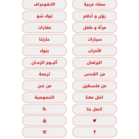
سماء عربية
الانفوجراف
رؤى و أحلام
توك شو
مرأة و طفل
عقارات
سيارات
حارتنا
الأحزاب
بنوك
البرلمان
ألبــوم الزمــان
من القدس
ترجمة
من فلسطين
من نحن
اعلن معنا
الخصوصية
اتصل بنا




