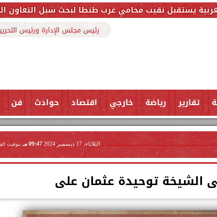
يب محامي غرب طنطا لبحث سبل التعاون المشترك وتعزيز ا
رئيس مجلس الإدارة ورئيس التحرير
ة
تقارير
رياضة
خارجي
اقتصاد
حوادث
فن
الثلاثاء، 17 ديسمبر 2024
09:47 مـ
بتوقيت الق
عى الشيخة توحيدة عثمان على