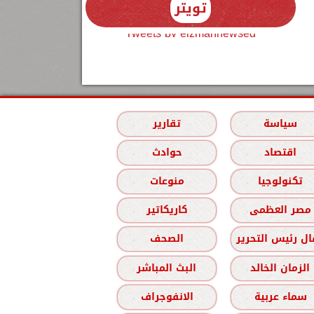
تويتر
Tweets by elzmannewseg
سياسة
تقارير
اقتصاد
حوادث
تكنولوجيا
منوعات
مصر العظمى
كاريكاتير
ل رئيس التحرير
الصحف
الزمان الخالد
البث المباشر
سماء عربية
الانفوجراف