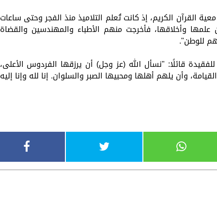
"قضت الفقيدة نحو 70 عامًا في معية القرآن الكريم، إذ كانت تُعلم التلاميذ منذ الفجر وحتى ساعات
ن علمها وأخلاقها، فأخرجت منهم الأطباء والمهندسين والقضاة
هم للوطن".
للفقيدة قائلًا: "نسأل الله (عز وجل) أن يرزقها الفردوس الأعلى،
يامة، وأن يلهم أهلها ومحبيها الصبر والسلوان. إنا لله وإنا إليه