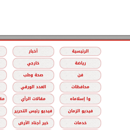
الرئيسية
أخبار
رياضة
خارجي
فن
صحة وطب
محافظات
العدد الورقي
وا إسلاماه
مقالات الرأي
مقا
فيديو الزمان
فيديو رئيس التحرير
خدمات
خير أجناد الأرض