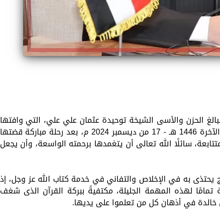
ببالغ الحزن والأسى الشيخة توحيدة عثمان علي علي، التي وافتها
المنية اليوم الثلاثاء الموافق 16 من جمادى الآخرة 1446 هـ - 17 من ديسمبر 2024 م، بعد رحلة مباركة قضتها
تابعة، سائلًا الله تعالى أن يتغمدها برحمته الواسعة، وأن يجعل
ج يحتذى به في الإخلاص والتفاني في خدمة كتاب الله عز وجل، إذ
 تمامًا لهذه المهمة الجليلة، مكتفيةً ببركة القرآن الذى شغف
خالدة في أذهان كل من تعلموا على يديها.