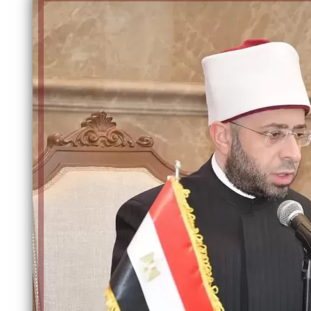
الكاتبة إلهام شرشر تهنئ الرئيس
السيسي بعيد ميلاده وتُشيد بجهوده
إلهام شرشر تكتب: دي مبقتش كورة..
في بناء الدولة
دي سياسة