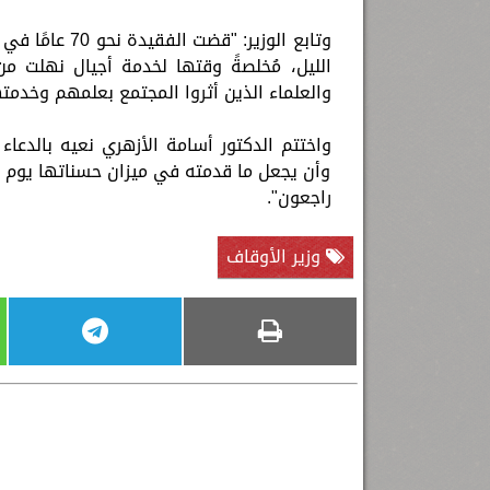
وتابع الوزير: 
الليل، مُخلصةً وقتها لخدمة أجيال نهلت م
والعلماء الذين أثروا المجتمع بعلمهم وخدمت
واختتم الدكتور أسامة الأزهري نعيه بالدعاء 
وأن يجعل ما قدمته في ميزان حسناتها يوم الق
راجعون".
وزير الأوقاف