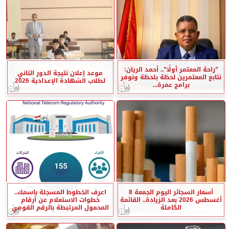
”راحة المعتمر أولًا”.. أحمد الريان:
موعد إعلان نتيجة الدور الثاني
نتابع المعتمرين لحظة بلحظة ونوفر
لطلاب الشهادة الإعدادية 2026
برامج عمرة...
أسعار السجائر اليوم الجمعة 8
اعرف الخطوط المسجلة باسمك..
أغسطس 2026 بعد الزيادة.. القائمة
خطوات الاستعلام عن أرقام
الكاملة
المحمول المرتبطة بالرقم القومي