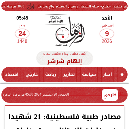
ح» ملك المحبة.. رسول السلام والإنسانية
3070 فرصة عمل جديدة بالقطاع الخاص.. وظائف برواتب تصل إلى 9500 جنيه
الأحد
05:45
أغسطس
صفر
24
9
1448
2026
رئيس مجلس الإدارة ورئيس التحرير
إلهام شرشر
أخبار
سياسة
تقارير
رياضة
خارجي
اقتصاد
خارجي
الجمعة، 20 ديسمبر 2024
05:35 مـ
بتوقيت القاهرة
مصادر طبية فلسطينية: 21 شهيدا