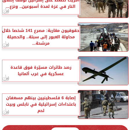
أمريكا تضغط على إسرائيل لوقف إطلاق
النار في غزة لمدة أسبوعين.. ونزع...
حقوقيون مغاربة: مصرع 141 شخصا خلال
محاولة العبور إلى سبتة.. والحصيلة
مرشحة...
رصد طائرات مسيّرة فوق قاعدة
عسكرية في غرب ألمانيا
إصابة 6 فلسطينيين بينهم مسعفان
باعتداءات إسرائيلية في نابلس وبيت
لحم