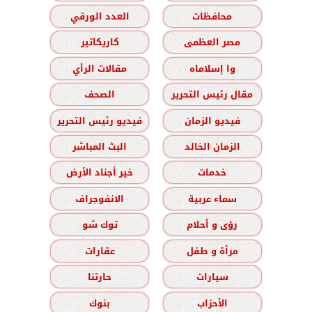
محافظات
العدد الورقي
مصر العظمى
كاريكاتير
وا إسلاماه
مقالات الرأي
مقال رئيس التحرير
الصحف
فيديو الزمان
فيديو رئيس التحرير
الزمان الخالد
البث المباشر
خدمات
خير أجناد الأرض
سماء عربية
الانفوجراف
رؤى و أحلام
توك شو
مرأة و طفل
عقارات
سيارات
حارتنا
الأحزاب
بنوك