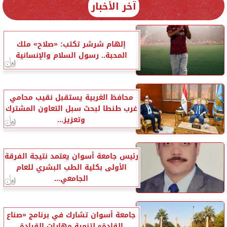
آخر الأخبار
إلهام شرشر تكتب: «صلاح» ملك
المحبة.. رسول السلام والإنسانية
محافظ الغربية يستقبل نقيب محامي
غرب طنطا لبحث سبل التعاون المشترك
وتعزيز...
رئيس جامعة أسوان يعتمد نتيجة الفرقة
الأولى بكلية الطب البشري للعام
الجامعي...
جامعة أسوان تشارك في برنامج «صناع
القادة» لتنمية مهارات القيادة