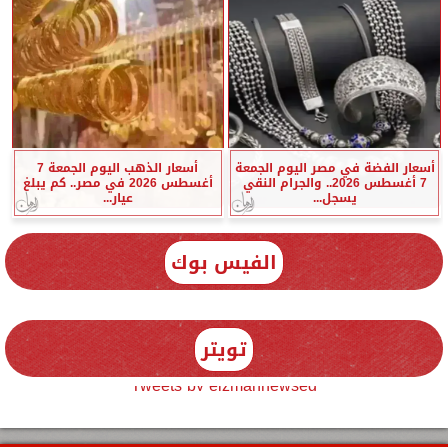
أسعار الفضة في مصر اليوم الجمعة
أسعار الذهب اليوم الجمعة 7
7 أغسطس 2026.. والجرام النقي
أغسطس 2026 في مصر.. كم يبلغ
يسجل...
عيار...
الفيس بوك
تويتر
Tweets by elzmannewseg