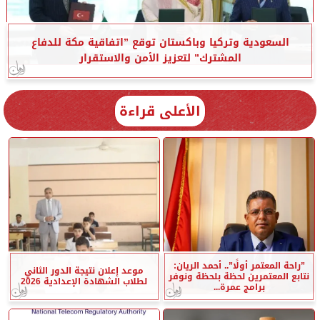
السعودية وتركيا وباكستان توقع ”اتفاقية مكة للدفاع
المشترك” لتعزيز الأمن والاستقرار
الأعلى قراءة
”راحة المعتمر أولًا”.. أحمد الريان:
موعد إعلان نتيجة الدور الثاني
نتابع المعتمرين لحظة بلحظة ونوفر
لطلاب الشهادة الإعدادية 2026
برامج عمرة...