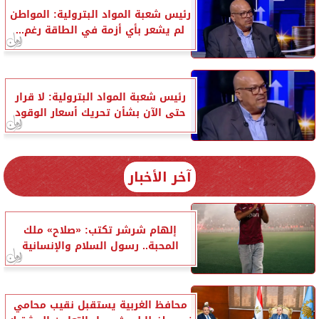
رئيس شعبة المواد البترولية: المواطن
لم يشعر بأي أزمة في الطاقة رغم...
رئيس شعبة المواد البترولية: لا قرار
حتى الآن بشأن تحريك أسعار الوقود
آخر الأخبار
إلهام شرشر تكتب: «صلاح» ملك
المحبة.. رسول السلام والإنسانية
محافظ الغربية يستقبل نقيب محامي