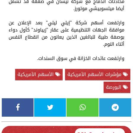
محادثات اندماج مع شركة نيسان في صفقة قد تشمل
أيضا ميتسوبيشي موتورز.
وارتفعت أسهم شركة "إيلي ليلي" بعد الإعلان عن
موافقة الجهات التنظيمية على عقار "زيباوند" كأول دواء
بوصفة طبية للبالغين الذين يعانون من انقطاع النفس
أثناء النوم.
وارتفعت عائدات الخزانة في سوق السندات.
مؤشرات الأسهم الأمريكية
الأسهم الأمريكية
البورصة