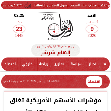
 ملك المحبة.. رسول السلام والإنسانية
3070 فرصة عمل جديدة بالقطاع الخاص.. وظائف برواتب تصل إلى 9500 جنيه
الأحد
02:25
أغسطس
صفر
23
9
1448
2026
رئيس مجلس الإدارة ورئيس التحرير
إلهام شرشر
أخبار
سياسة
تقارير
رياضة
خارجي
اقتصاد
اقتصاد
الثلاثاء، 24 ديسمبر 2024
01:01 صـ
بتوقيت القاهرة
مؤشرات الأسهم الأمريكية تغلق