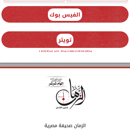
الفيس بوك
تويتر
Tweets by elzmannewseg
الزمان صحيفة مصرية