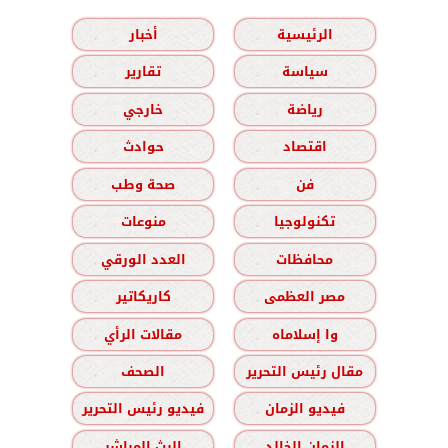
الرئيسية
أخبار
سياسة
تقارير
رياضة
خارجي
اقتصاد
حوادث
فن
صحة وطب
تكنولوجيا
منوعات
محافظات
العدد الورقي
مصر العظمى
كاريكاتير
وا إسلاماه
مقالات الرأي
مقال رئيس التحرير
الصحف
فيديو الزمان
فيديو رئيس التحرير
الزمان الخالد
البث المباشر