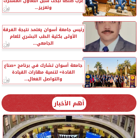
غرب طنطا لبحث سبل التعاون المشترك
وتعزيز...
رئيس جامعة أسوان يعتمد نتيجة الفرقة
الأولى بكلية الطب البشري للعام
الجامعي...
جامعة أسوان تشارك في برنامج «صناع
القادة» لتنمية مهارات القيادة
والتواصل الفعال...
أهم الأخبار