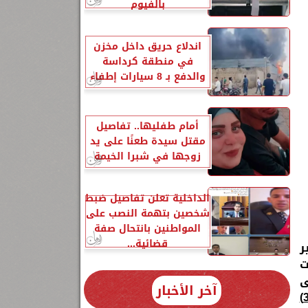
بالفيوم
اندلاع حريق داخل مخزن
في منطقة كرداسة
والدفع بـ 8 سيارات إطفاء
أمام طفليها.. تفاصيل
مقتل سيدة طعنًا على يد
زوجها في شبرا الخيمة
الداخلية تعلن تفاصيل ضبط
شخصين بتهمة النصب على
المواطنين بانتحال صفة
قضائية...
ر
ت
ى
آخر الأخبار
)