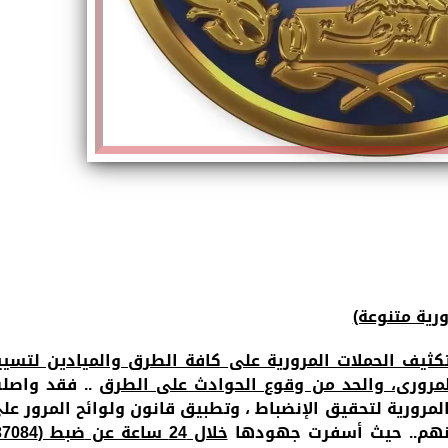
رية متنوعة)
 بتكثيف الحملات المرورية على كافة الطرق والميادين لتسيي
المرورى، والحد من وقوع الحوادث على الطرق
..
فقد واصل
 المرورية لتحقيق الإنضباط ، وتطبيق قانون ولوائح المرور عل
منهم.. حيث أسفرت جهودها
خلال 24 ساعة عن
ضبط (
37084