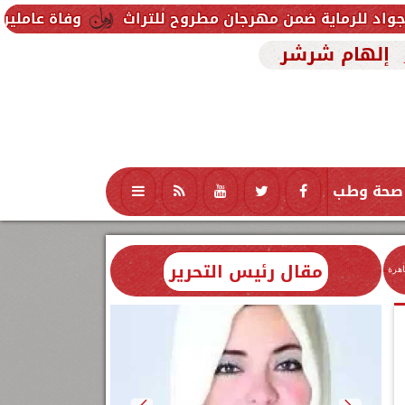
ضمن مهرجان مطروح للتراث
وفاة عاملين متأثرين بإصابت
إلهام شرشر
صحة وطب
تكنولوجيا
منوعات
محافظات
مقال رئيس التحرير
اهرة