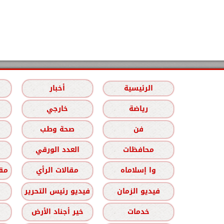
الرئيسية
أخبار
رياضة
خارجي
فن
صحة وطب
محافظات
العدد الورقي
وا إسلاماه
مقالات الرأي
مقا
فيديو الزمان
فيديو رئيس التحرير
خدمات
خير أجناد الأرض