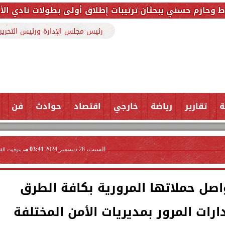
بحثان ترتيبات إطلاق أولى بطولات نادي الأجواد للرماية 
رئيس مجلس الإدارة ورئيس التحرير
ة
تقارير
رياضة
خارجي
اقتصاد
حوادث
فن
السبت، 28 ديسمبر 2024
03:41 مـ
بتوقيت الق
تواصل حملاتها المرورية بكافة الطرق
ارات المرور بمديريات الأمن المختلفة