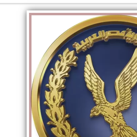
الكاتبة إلهام شرشر تهنئ الرئيس
السيسي بعيد ميلاده وتُشيد بجهوده
إلهام شرشر تكتب: دي مبقتش كورة..
في بناء الدولة
دي سياسة