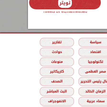
تويتر
Tweets by elzmannewseg
سياسة
تقارير
اقتصاد
حوادث
تكنولوجيا
منوعات
مصر العظمى
كاريكاتير
ل رئيس التحرير
الصحف
الزمان الخالد
البث المباشر
سماء عربية
الانفوجراف