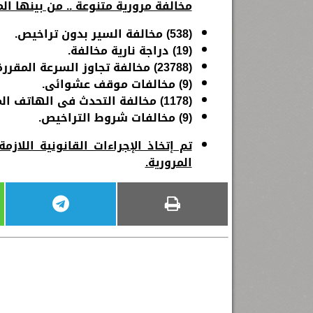
مخالفة مرورية متنوعة
.. من بينها الم
(
538
)
مخالفة السير بدون تراخيص
.
(19)
دراجة نارية مخالفة
.
(
23788
) مخالفة تجاوز السرعة المقررة
(9) مخالف
ات
موقف عشوائى.
(
1178
) مخالفة التحدث فى الهاتف المح
(9) مخالفات شروط التراخيص.
تم إتخاذ الإجراءات القانونية اللاز
المرورية.