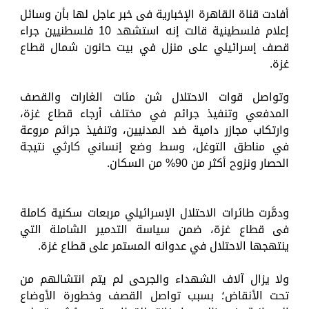
أفادت قناة القاهرة الإخبارية فى خبر عاجل لها بأن وسائل
إعلام فلسطينية قالت إنه استشهد 10 فلسطنيين جراء
قصف إسرائيلي على منزل في بيت حانون شمال قطاع
غزة.
وتواصل قوات الاحتلال شن مئات الغارات والقصف
المدفعي وتنفيذ جرائم في مختلف أرجاء قطاع غزة،
وارتكاب مجازر دامية ضد المدنيين، وتنفيذ جرائم مروعة
في مناطق التوغل، وسط وضع إنساني كارثي نتيجة
الحصار ونزوح أكثر من 90% من السكان.
ودمَّرت طائرات الاحتلال الإسرائيلي مربعات سكنية كاملة
فى قطاع غزة، ضمن سياسة التدمير الشاملة التي
ينتهجها الاحتلال في عدوانه المستمر على قطاع غزة.
ولا يزال آلاف الشهداء والجرحى لم يتم انتشالهم من
تحت الأنقاض؛ بسبب تواصل القصف وخطورة الأوضاع