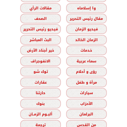
وا إسلاماه
مقالات الرأي
مقال رئيس التحرير
الصحف
فيديو الزمان
فيديو رئيس التحرير
الزمان الخالد
البث المباشر
خدمات
خير أجناد الأرض
سماء عربية
الانفوجراف
رؤى و أحلام
توك شو
مرأة و طفل
عقارات
سيارات
حارتنا
الأحزاب
بنوك
البرلمان
ألبــوم الزمــان
من القدس
ترجمة