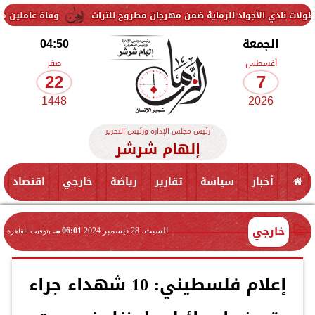
لأجواد للرماية ضمن مهرجان مطروح للتراث
وفاة عاملين متأثرين بإصابته
الجمعة
04:50
أغسطس
صفر
22
7
1448
2026
رئيس مجلس الإدارة ورئيس التحرير
إلهام شرشر
أخبار
سياسة
تقارير
رياضة
خارجي
اقتصاد
خارجي
السبت، 28 ديسمبر 2024
06:01 مـ
بتوقيت القاهرة
إعلام فلسطيني: 10 شهداء جراء