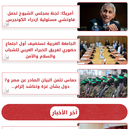
أمريكا: لجنة بمجلس الشيوخ تحمل
فاوتشي مسئولية ازدراء الكونجرس
الجامعة العربية تستضيف أول اجتماع
حضوري لفريق الخبراء العربي للشباب
والسلام والأمن
حماس تثمن البيان الصادر عن مصر و7
دول بشأن غزة وتناشد إلزام...
آخر الأخبار