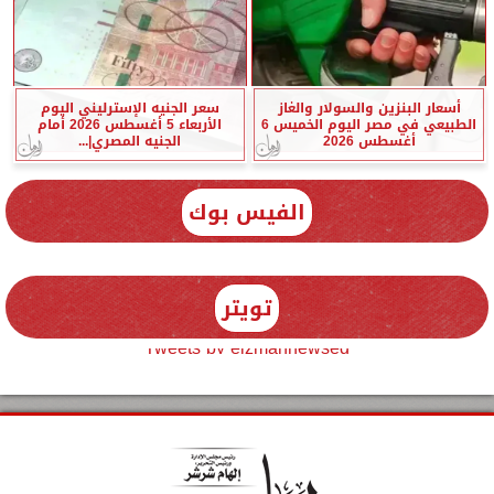
أسعار البنزين والسولار والغاز
سعر الجنيه الإسترليني اليوم
الطبيعي في مصر اليوم الخميس 6
الأربعاء 5 أغسطس 2026 أمام
أغسطس 2026
الجنيه المصري|...
الفيس بوك
تويتر
Tweets by elzmannewseg