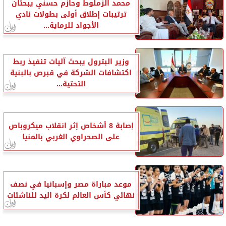
محمد الزملوط وحازم حسني يبحثان
ترتيبات إطلاق أولى بطولات نادي
الأجواد للرماية...
وزير البترول يبحث آليات تنفيذ ربط
اكتشافات الشركة في قبرص بالبنية
التحتية...
إصابة 8 أشخاص إثر انقلاب ميكروباص
على الصحراوي الغربي بالمنيا
موعد مباراة مصر وإسبانيا في نصف
نهائي كأس العالم لكرة اليد للناشئات