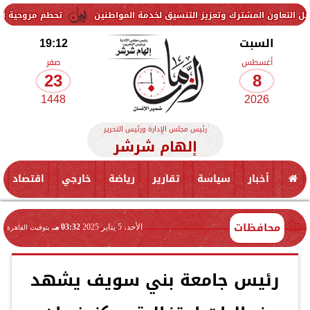
مشترك وتعزيز التنسيق لخدمة المواطنين
تحطم مروحية أثناء مكافحة حر
السبت
19:12
أغسطس
صفر
23
8
1448
2026
رئيس مجلس الإدارة ورئيس التحرير
إلهام شرشر
أخبار
سياسة
تقارير
رياضة
خارجي
اقتصاد
محافظات
الأحد، 5 يناير 2025
03:32 مـ
بتوقيت القاهرة
رئيس جامعة بني سويف يشهد