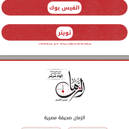
الفيس بوك
تويتر
Tweets by elzmannewseg
الزمان صحيفة مصرية