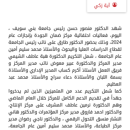
آية زكي
شهد الدكتور منصور حسن رئيس جامعة بني سويف ،
اليوم، فعاليات احتفالية مركز ضمان الجودة بإنجازات عام
2024، وذلك بحضور الدكتور طارق على نائب رئيس الجامعة
لقطاع الدراسات العليا والبحوث والأستاذ محمد سليم أمين
عام الجامعة ، شمل التكريم الدكتورة هبة عاطف الشيمي
مدير المركز والدكتورة عبير معوض نائب مدير المركز و
فريق العمل الأستاذ أكرم كساب المدير الإداري والأستاذة
بسمة اللبان والأستاذة دعاء سراج والأستاذ محمد عبد
العظيم.
كما شمل التكريم عدد من المتميزين الذين لم يدخروا
جهداً في تقديم الدعم الكامل للمركز خلال العام الماضي
وهم الدكتورة نرمين عاطف المشرف على مركز الإنتاج،
والدكتور احمد فاروق مدير مركز المؤتمرات والدكتور هاني
النشار منسق التحول الرقمي ، والدكتور ناجي رضوان مدير
مركز الطباعة، والأستاذ محمد سليم أمين عام الجامعة،