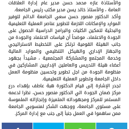
والأستاذة عازه محمد حسن مدير عام إدارة العلاقات
العامة ، والأستاذ خالد يسن مدير مكتب رئيس الجامعة.
وأكد الدكتور منصور حسن سعي الجامعة الدائم لتوفير
الموارد والإمكانات اللازمة لتطوير عناصر العملية التعليمية
والبحثية لتمكين الكليات والبرامج الدراسية الحصول على
الجودة والاعتماد، موضحاً أن قياسات الاعتماد والجودة من
جانب الهيئة القومية ترتكز على التخطيط الاستراتيجي
والجهاز الإداري والهيكل التنظيمي والموارد المالية
وخدمة المجتمع والمشاركة المجتمعية ، مشيداً بجهود
أعضاء هيئة التدريس والعاملين الإداريين المشاركين في
منظومة الجودة من اجل تطوير وتحسين منظومة العمل
داخل الجامعة وتطوير العملية التعليمية.
تجدر الإشارة إلى قيام الدكتورة هبة عاطف بإهداء درع
مركز ضمان الجودة الي الدكتور منصور حسن، نظرا لدعمه
المستمر للمركز ومجهوداته المتميزة وإنجازاته الملموسة
على مستوى الجامعة، ووجهت الشكر لمنسوبي الجامعة
ممن ساهموا في العمل جنباَ إلى جنب مع إدارة المركز.