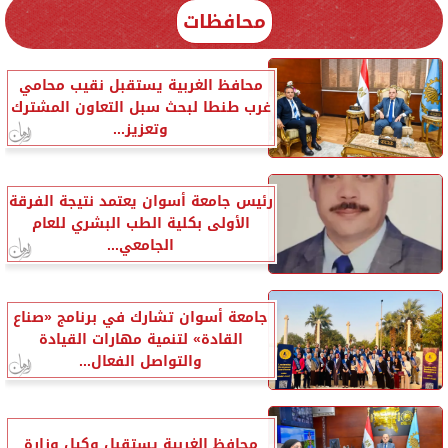
محافظات
محافظ الغربية يستقبل نقيب محامي
غرب طنطا لبحث سبل التعاون المشترك
وتعزيز...
رئيس جامعة أسوان يعتمد نتيجة الفرقة
الأولى بكلية الطب البشري للعام
الجامعي...
جامعة أسوان تشارك في برنامج «صناع
القادة» لتنمية مهارات القيادة
والتواصل الفعال...
محافظ الغربية يستقبل وكيل وزارة