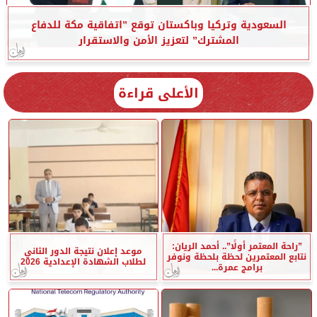
السعودية وتركيا وباكستان توقع ”اتفاقية مكة للدفاع
المشترك” لتعزيز الأمن والاستقرار
الأعلى قراءة
”راحة المعتمر أولًا”.. أحمد الريان:
موعد إعلان نتيجة الدور الثاني
نتابع المعتمرين لحظة بلحظة ونوفر
لطلاب الشهادة الإعدادية 2026
برامج عمرة...