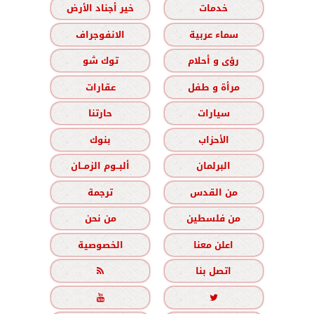
خدمات
خير أجناد الأرض
سماء عربية
الانفوجراف
رؤى و أحلام
توك شو
مرأة و طفل
عقارات
سيارات
حارتنا
الأحزاب
بنوك
البرلمان
ألبــوم الزمــان
من القدس
ترجمة
من فلسطين
من نحن
اعلن معنا
الخصوصية
اتصل بنا


