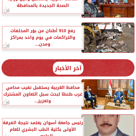
الصحة الجديدة بالمحافظة
رفع 910 أطنان من بؤر المخلفات
والتراكمات في يوم واحد بمراكز
ومدن...
آخر الأخبار
محافظ الغربية يستقبل نقيب محامي
غرب طنطا لبحث سبل التعاون المشترك
وتعزيز...
رئيس جامعة أسوان يعتمد نتيجة الفرقة
الأولى بكلية الطب البشري للعام