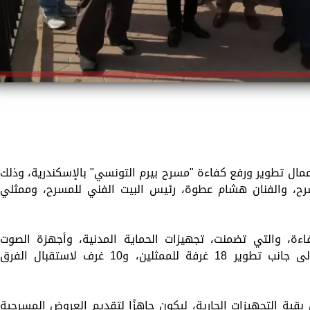
أعمال تطوير ورفع كفاءة "مسرح بيرم التونسي" بالإسكندرية، وذلك
رح، والفنان هشام عطوة، رئيس البيت الفني للمسرح، وممثلي
فاءة، والتي تضمنت، تجهيزات الحماية المدنية، وأجهزة الصوت
والإضاءة، وتطوير خشبة وقاعة المسرح، إلى جانب تطوير 18 غرفة للممثلين، و10 غرف لاستقبال الفرق
بقية التجهيزات الجارية، ليكون جاهزًا لتقديم العروض المسرحية