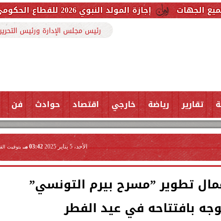
إجازة المولد النبوي 2026 للقطاع الحكومي والخاص.. اعرف الموعد وعدد أيام العطلة
رئيس مجلس الإدارة ورئيس التحرير
ة
تقارير
رياضة
خارجي
اقتصاد
حوادث
فن
الأحد، 5 يناير 2025
03:42 مـ
بتوقيت الق
عمال تطوير ”مسرح بيرم التونسي”
وجه بافتتاحه في عيد الفطر