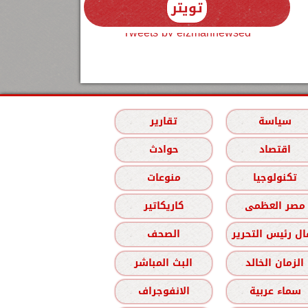
تويتر
Tweets by elzmannewseg
سياسة
تقارير
اقتصاد
حوادث
تكنولوجيا
منوعات
مصر العظمى
كاريكاتير
ل رئيس التحرير
الصحف
الزمان الخالد
البث المباشر
سماء عربية
الانفوجراف