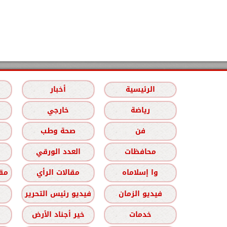
الرئيسية
أخبار
رياضة
خارجي
فن
صحة وطب
محافظات
العدد الورقي
وا إسلاماه
مقالات الرأي
مقا
فيديو الزمان
فيديو رئيس التحرير
خدمات
خير أجناد الأرض