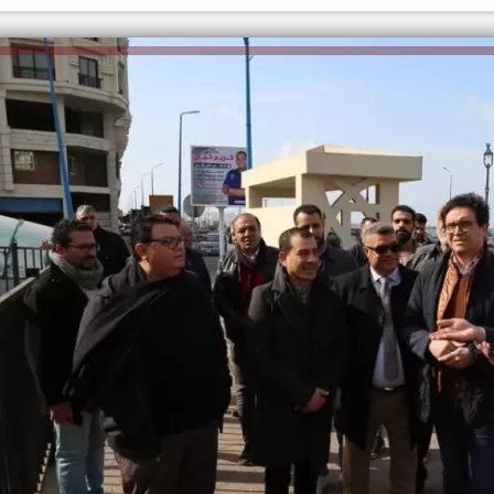
الكاتبة إلهام شرشر تهنئ الرئيس
السيسي بعيد ميلاده وتُشيد بجهوده
إلهام شرشر تكتب: دي مبقتش كورة..
في بناء الدولة
دي سياسة