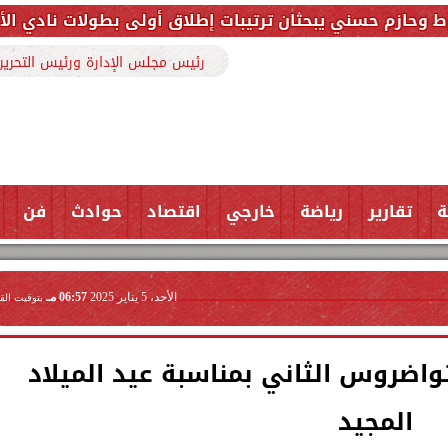
حثان ترتيبات إطلاق أولى بطولات نادي الأجواد للرماية ض
رئيس مجلس الإدارة ورئيس التحرير
ة
تقارير
رياضة
خارجي
اقتصاد
حوادث
فن
الأحد، 5 يناير 2025
06:57 مـ
بتوقيت الق
 تواضروس الثاني بمناسبة عيد الميلاد
المجيد