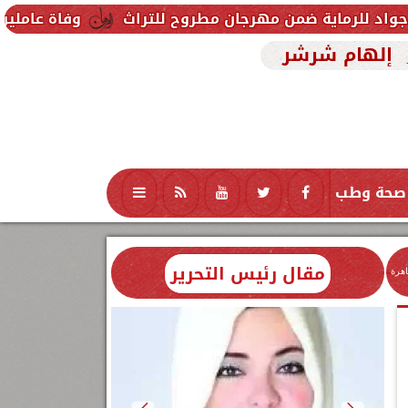
من مهرجان مطروح للتراث
وفاة عاملين متأثرين بإصابت
إلهام شرشر
صحة وطب
تكنولوجيا
منوعات
محافظات
مقال رئيس التحرير
اهرة