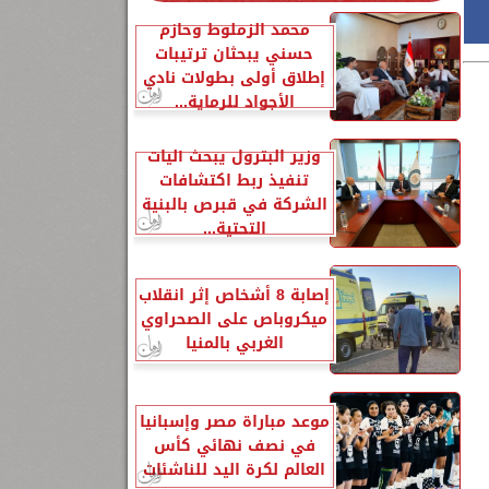
محمد الزملوط وحازم
حسني يبحثان ترتيبات
إطلاق أولى بطولات نادي
الأجواد للرماية...
وزير البترول يبحث آليات
تنفيذ ربط اكتشافات
الشركة في قبرص بالبنية
التحتية...
إصابة 8 أشخاص إثر انقلاب
ميكروباص على الصحراوي
الغربي بالمنيا
موعد مباراة مصر وإسبانيا
في نصف نهائي كأس
العالم لكرة اليد للناشئات