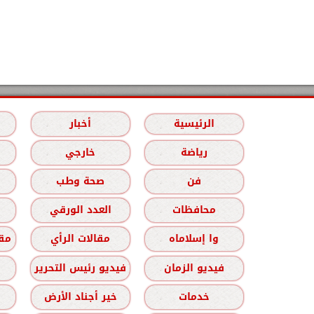
الرئيسية
أخبار
رياضة
خارجي
فن
صحة وطب
محافظات
العدد الورقي
وا إسلاماه
مقالات الرأي
مقا
فيديو الزمان
فيديو رئيس التحرير
خدمات
خير أجناد الأرض