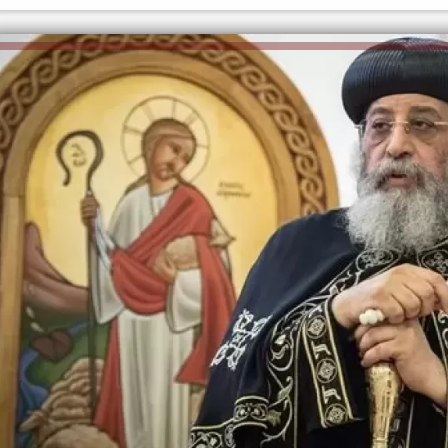
الكاتبة إلهام شرشر تهنئ الرئيس
السيسي بعيد ميلاده وتُشيد بجهوده
إلهام شرشر تكتب: دي مبقتش كورة..
في بناء الدولة
دي سياسة