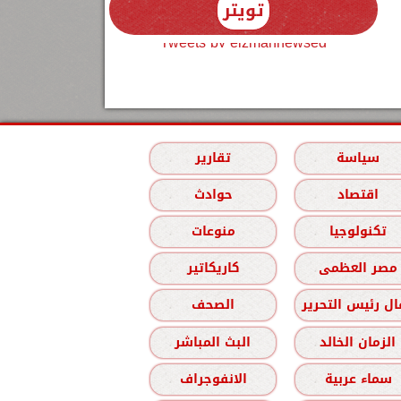
تويتر
Tweets by elzmannewseg
سياسة
تقارير
اقتصاد
حوادث
تكنولوجيا
منوعات
مصر العظمى
كاريكاتير
ل رئيس التحرير
الصحف
الزمان الخالد
البث المباشر
سماء عربية
الانفوجراف