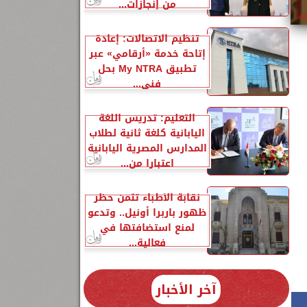
من إنجازات...
تنظيم الاتصالات: إعادة
إتاحة خدمة «أرقامي» عبر
تطبيق My NTRA بحل
فني...
التعليم: تدريس اللغة
اليابانية كلغة ثانية لطلاب
المدارس المصرية اليابانية
اعتبارا من...
نقابة الأطباء تثمن حظر
ظهور باربرا أونيل.. وتدعو
لمنع استضافتها في
فعالية...
آخر الأخبار