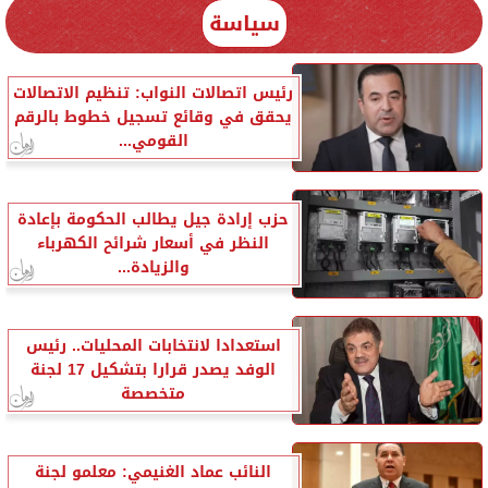
سياسة
رئيس اتصالات النواب: تنظيم الاتصالات
يحقق في وقائع تسجيل خطوط بالرقم
القومي...
حزب إرادة جيل يطالب الحكومة بإعادة
النظر في أسعار شرائح الكهرباء
والزيادة...
استعدادا لانتخابات المحليات.. رئيس
الوفد يصدر قرارا بتشكيل 17 لجنة
متخصصة
النائب عماد الغنيمي: معلمو لجنة