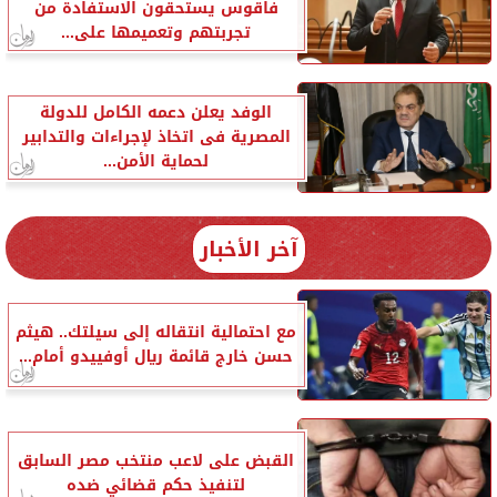
فاقوس يستحقون الاستفادة من
تجربتهم وتعميمها على...
الوفد يعلن دعمه الكامل للدولة
المصرية فى اتخاذ لإجراءات والتدابير
لحماية الأمن...
آخر الأخبار
مع احتمالية انتقاله إلى سيلتك.. هيثم
حسن خارج قائمة ريال أوفييدو أمام...
القبض على لاعب منتخب مصر السابق
لتنفيذ حكم قضائي ضده