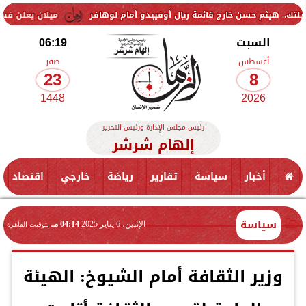
 حسن خارج قائمة ريال أوفييدو أمام لوهافر
ميلان يعلن فسخ عقد إسماعي
السبت
06:19
أغسطس
صفر
23
8
1448
2026
رئيس مجلس الإدارة ورئيس التحرير
إلهام شرشر
أخبار
سياسة
تقارير
رياضة
خارجي
اقتصاد
سياسة
الإثنين، 6 يناير 2025
04:14 مـ
بتوقيت القاهرة
وزير الثقافة أمام الشيوخ: الهيئة