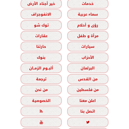
خدمات
خير أجناد الأرض
سماء عربية
الانفوجراف
رؤى و أحلام
توك شو
مرأة و طفل
عقارات
سيارات
حارتنا
الأحزاب
بنوك
البرلمان
ألبــوم الزمــان
من القدس
ترجمة
من فلسطين
من نحن
اعلن معنا
الخصوصية
اتصل بنا


