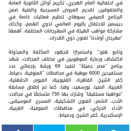
في احتفالية العام الهجري، تكريم أوائل الثانوية العامة
والمتفوقين، تقديم العروض المسرحية والفنية ضمن
البرنامج الصيفي بسوهاج، تنظيم فعاليات خاصة في
ديسمبر للاحتفال باليوم العالمي لذوي الهمم، وكذلك
مشاركة مواهب الهيئة في المهرجانات المختلفة، أهمها
"مهرجان أولادنا" لفنون ذوي القدرات.
وتابع هنو:" واستمرارًا للجهود المكثفة والمبذولة
لاكتشاف ورعاية الموهوبين في مختلف المجالات، شهد
برنامج "مصر جميلة" تنفيذ 69 ورشة بإجمالي عدد
مستفيدين 6000 موهبة في محافظات "المنوفية، دمياط،
كفر الشيخ، القاهرة، القليوبية، الفيوم، الدقهلية،
الغربية، المنيا، بورسعيد، وقنا، كما تم إطلاق مسابقة
"مواهبنا مستقبلنا" وشارك بها 750 متسابقًا في مجالات:
الأدب، الشعر، الفنون التشكيلية، المسرح، الموسيقى،
الأداء الحركي، في محافظات: المنوفية، الغربية،
الإسكندرية، كفر الشيخ، ودمياط.