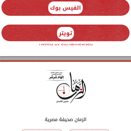
الفيس بوك
تويتر
Tweets by elzmannewseg
الزمان صحيفة مصرية