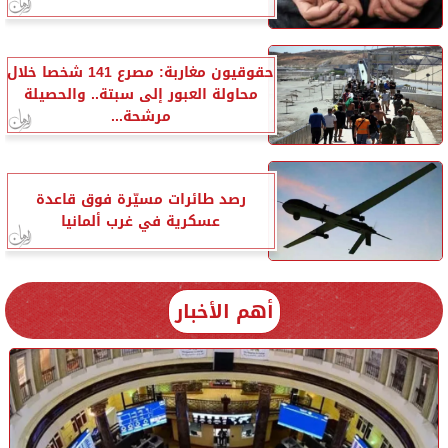
حقوقيون مغاربة: مصرع 141 شخصا خلال
محاولة العبور إلى سبتة.. والحصيلة
مرشحة...
رصد طائرات مسيّرة فوق قاعدة
عسكرية في غرب ألمانيا
أهم الأخبار