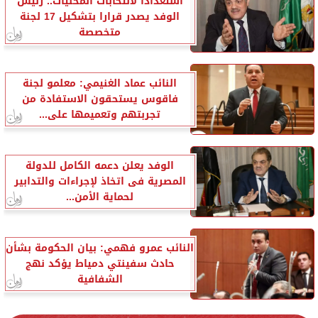
استعدادا لانتخابات المحليات.. رئيس
الوفد يصدر قرارا بتشكيل 17 لجنة
متخصصة
النائب عماد الغنيمي: معلمو لجنة
فاقوس يستحقون الاستفادة من
تجربتهم وتعميمها على...
الوفد يعلن دعمه الكامل للدولة
المصرية فى اتخاذ لإجراءات والتدابير
لحماية الأمن...
النائب عمرو فهمي: بيان الحكومة بشأن
حادث سفينتي دمياط يؤكد نهج
الشفافية