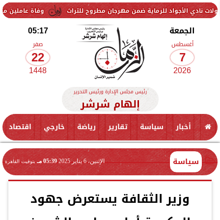
جواد للرماية ضمن مهرجان مطروح للتراث
وفاة عاملين متأثرين بإصابتهم
الجمعة
05:17
أغسطس
صفر
22
7
1448
2026
رئيس مجلس الإدارة ورئيس التحرير
إلهام شرشر
أخبار
سياسة
تقارير
رياضة
خارجي
اقتصاد
سياسة
الإثنين، 6 يناير 2025
05:39 مـ
بتوقيت القاهرة
وزير الثقافة يستعرض جهود