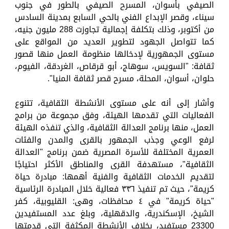
الصيفي بأسوان، المسرح الصيفي بالطور في جنوب
سيناء، وقصر الإبداع الفني بالحي السابع بمدينة السادس
من أكتوبر، وذلك بتكلفة إجمالية تجاوزت 288 مليون جنيه،
كما تتواصل الجهود لتطوير العديد من المواقع على
مستوى الجمهورية لإدخالها منظومة العمل منها قصور
ثقافة: "السويس، سوهاج، أبو قرقاص، الغردقة، الفيوم،
حلوان، أسوان، المحلة، مسرح قصر ثقافة المنيا".
وأشار إلى أنه على مستوى الأنشطة الثقافية، تتنوع
الفعاليات التي تقدمها الهيئة، وفق مجموعة من برامج
العمل، منها برنامج العدالة الثقافية، والذي تنفذه الهيئة
لرفع الوعي وجذب الجمهور بالقرى والمدن والفئات
العمرية المختلفة للأسرة المصرية ضمن برنامج "العدالة
الثقافية"، مستهدفة القرى والمناطق الأكثر احتياجًا
لتقديم الخدمات الثقافية والفنية أهمها: مبادرة حياة
كريمة"، حيث تم تنفيذ ٣٣٦ فعالية خلال المبادرة الرئاسية
"حياة كريمة" في ٤ محافظات، وهى: القليوبية، كفر
الشيخ، الإسكندرية، والدقهلية، وبلغ عدد المستفيدين
23300 مستفيد، بخلاف الأنشطة المكثفة التي قدمتها