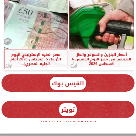
أسعار البنزين والسولار والغاز
سعر الجنيه الإسترليني اليوم
الطبيعي في مصر اليوم الخميس 6
الأربعاء 5 أغسطس 2026 أمام
أغسطس 2026
الجنيه المصري|...
الفيس بوك
تويتر
Tweets by elzmannewseg