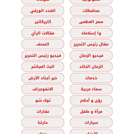
محافظات
العدد الورقي
مصر العظمى
كاريكاتير
وا إسلاماه
مقالات الرأي
مقال رئيس التحرير
الصحف
فيديو الزمان
فيديو رئيس التحرير
الزمان الخالد
البث المباشر
خدمات
خير أجناد الأرض
سماء عربية
الانفوجراف
رؤى و أحلام
توك شو
مرأة و طفل
عقارات
سيارات
حارتنا
الأحزاب
بنوك