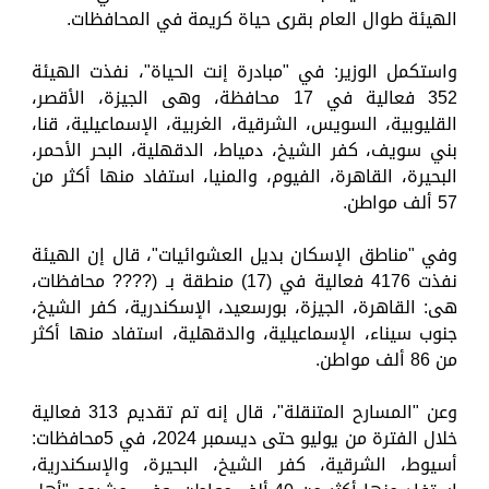
الهيئة طوال العام بقرى حياة كريمة في المحافظات.
واستكمل الوزير: في "مبادرة إنت الحياة"، نفذت الهيئة
352 فعالية في 17 محافظة، وهى الجيزة، الأقصر،
القليوبية، السويس، الشرقية، الغربية، الإسماعيلية، قنا،
بني سويف، كفر الشيخ، دمياط، الدقهلية، البحر الأحمر،
البحيرة، القاهرة، الفيوم، والمنيا، استفاد منها أكثر من
57 ألف مواطن.
وفي "مناطق الإسكان بديل العشوائيات"، قال إن الهيئة
نفذت 4176 فعالية في (17) منطقة بـ (???? محافظات،
هى: القاهرة، الجيزة، بورسعيد، الإسكندرية، كفر الشيخ،
جنوب سيناء، الإسماعيلية، والدقهلية، استفاد منها أكثر
من 86 ألف مواطن.
وعن "المسارح المتنقلة"، قال إنه تم تقديم 313 فعالية
خلال الفترة من يوليو حتى ديسمبر 2024، في 5محافظات:
أسيوط، الشرقية، كفر الشيخ، البحيرة، والإسكندرية،