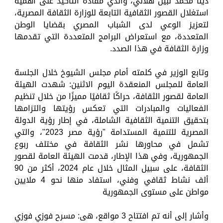
دينا محمد نبيل هلالي، والذي مفاده التأكيد على أهمية
استغلال القصور الثقافية التابعة للوزارة الثقافة المصرية،
لتعزيز الوعي لدى الشباب المصري بقضايا الوطن
المتعددة، مع استعراض البرامج المتعددة التي تقدمها
وزارة الثقافة في هذا الصدد.
وتابع الوزير في كلمته أمام مجلس الشيوخ خلال الجلسة
العامة للمجلس المنعقدة اليوم الاثنين: شهدت الهيئة
العامة لقصور الثقافة، حراكًا ثقافيًا مميزًا من خلال تنظيم
الفعاليات والمبادرات التي تعكس رؤيتها والتزامها
بتحقيق التنمية الثقافية الشاملة، في إطار رؤية الدولة
المصرية للتنمية المستدامة "رؤية مصر 2023"، والتي
تشمل في محاورها نشر الثقافة في مختلف ربوع
الجمهورية، وفي هذا الإطار، قدمت الهيئة العامة لقصور
الثقافة، على سبيل المثال خلال عام 2024، أكثر من 90
ألف نشاط ثقافي وفني، استفاد منها نحو 4 ملايين
مواطن على مستوى الجمهورية
وأشار إلى أنه تم افتتاح 3 مواقع، هى: مسرح فوزي فوزي