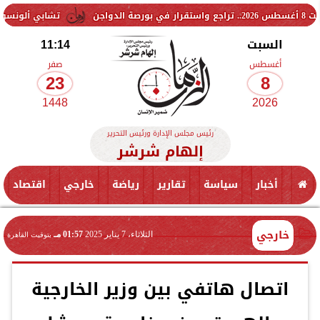
تشابي ألونسو يحسم موقف 
السبت
11:14
أغسطس
صفر
23
8
1448
2026
رئيس مجلس الإدارة ورئيس التحرير
إلهام شرشر
أخبار
سياسة
تقارير
رياضة
خارجي
اقتصاد
خارجي
الثلاثاء، 7 يناير 2025
01:57 مـ
بتوقيت القاهرة
اتصال هاتفي بين وزير الخارجية