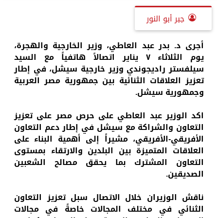
جبر أبو النور
أجرى د. بدر عبد العاطي، وزير الخارجية والهجرة،
يوم الثلاثاء ٧ يناير اتصالاً هاتفياً مع السيد
سيلفستر راديجوندي وزير خارجية سيشل، في إطار
تعزيز العلاقات الثنائية بين جمهورية مصر العربية
وجمهورية سيشل.
اكد الوزير عبد العاطي على حرص مصر على تعزيز
التعاون والشراكة مع سيشل في إطار دعم التعاون
الأفريقي-الأفريقي، مشيراً إلى أهمية البناء على
العلاقات المتميزة بين البلدين والارتقاء بمستوى
التعاون المشترك بما يحقق مصالح الشعبين
الصديقين.
ناقش الوزيران خلال الاتصال سبل تعزيز التعاون
الثنائي في مختلف المجالات خاصةً في مجالات