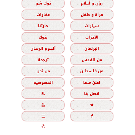
رؤى و أحلام
توك شو
مرأة و طفل
عقارات
سيارات
حارتنا
الأحزاب
بنوك
البرلمان
ألبــوم الزمــان
من القدس
ترجمة
من فلسطين
من نحن
اعلن معنا
الخصوصية
اتصل بنا





جميع الحقوق محفوظة
©