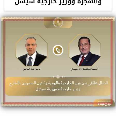
والهجرة ووزير خارجية سيشل