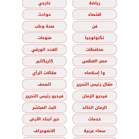
رياضة
خارجي
اقتصاد
حوادث
فن
صحة وطب
تكنولوجيا
منوعات
محافظات
العدد الورقي
مصر العظمى
كاريكاتير
وا إسلاماه
مقالات الرأي
مقال رئيس التحرير
الصحف
فيديو الزمان
فيديو رئيس التحرير
الزمان الخالد
البث المباشر
خدمات
خير أجناد الأرض
سماء عربية
الانفوجراف