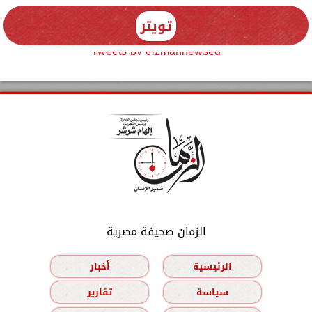
تويتر
Tweets by elzmannewseg
الزمان صحيفة مصرية
الرئيسية
أخبار
سياسة
تقارير