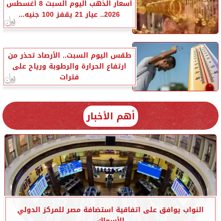
أسعار الذهب اليوم السبت 8 أغسطس
2026.. عيار 21 يقفز 100 جنيه...
طقس اليوم السبت.. الأرصاد تحذر من
ارتفاع الحرارة والرطوبة ورياح على
فترات
أهم الأخبار
النواب يوافق على اتفاقية استضافة مصر للمركز الدولي
للأسماك