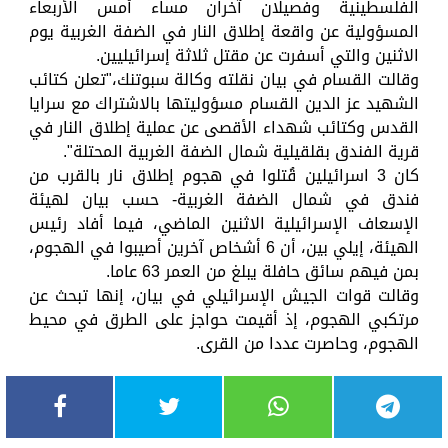
الفلسطينية وفصيلان آخران مساء أمس الأربعاء
المسؤولية عن واقعة إطلاق النار في الضفة الغربية يوم
الاثنين والتي أسفرت عن مقتل ثلاثة إسرائيليين.
وقالت القسام في بيان نقلته وكالة سبوتنك،"تعلن كتائب
الشهيد عز الدين القسام مسؤوليتها بالاشتراك مع سرايا
القدس وكتائب شهداء الأقصى عن عملية إطلاق النار في
قرية الفندق بقلقيلية شمال الضفة الغربية المحتلة".
كان 3 اسرائيلين قُتلوا في هجوم إطلاق نار بالقرب من
فندق في شمال الضفة الغربية- حسب بيان لهيئة
الإسعاف الإسرائيلية الاثنين الماضي، فيما أفاد رئيس
الهيئة، إيلي بين، أن 6 أشخاص آخرين أصيبوا في الهجوم،
بمن فيهم سائق حافلة يبلغ من العمر 63 عاما.
وقالت قوات الجيش الإسرائيلي في بيان، إنها تبحث عن
مرتكبي الهجوم، إذ أقيمت حواجز على الطرق في محيط
الهجوم، وحاصرت عددا من القرى.