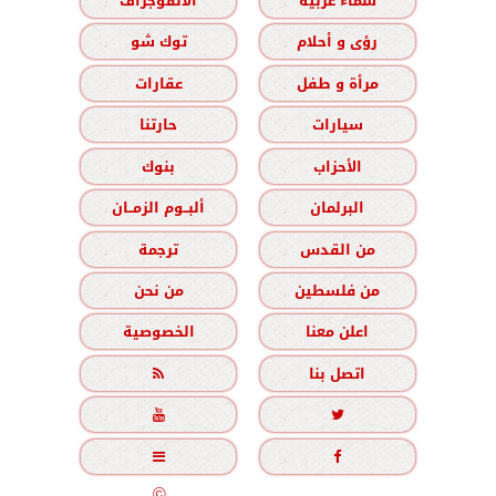
سماء عربية
الانفوجراف
رؤى و أحلام
توك شو
مرأة و طفل
عقارات
سيارات
حارتنا
الأحزاب
بنوك
البرلمان
ألبــوم الزمــان
من القدس
ترجمة
من فلسطين
من نحن
اعلن معنا
الخصوصية
اتصل بنا





جميع الحقوق محفوظة
©