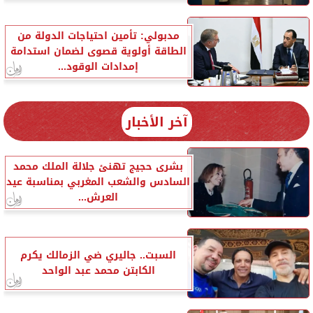
مدبولي: تأمين احتياجات الدولة من
الطاقة أولوية قصوى لضمان استدامة
إمدادات الوقود...
آخر الأخبار
بشرى حجيج تهنئ جلالة الملك محمد
السادس والشعب المغربي بمناسبة عيد
العرش...
السبت.. جاليري ضي الزمالك يكرم
الكابتن محمد عبد الواحد