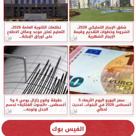
شقق الإيجار التمليكي 2026..
تظلمات الثانوية العامة 2026..
الشروط وخطوات التقديم وقيمة
التعليم تعلن موعد ومكان الاطلاع
الإيجار الشهرية
على أوراق الإجابة...
سعر اليورو اليوم الأربعاء 5
حقيقة وقوع زلزال يومي 4 و5
أغسطس 2026 في البنوك.. تحديث
أغسطس.. «البحوث الفلكية» تحسم
لحظي
الجدل وتوجه...
الفيس بوك