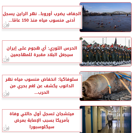
الجفاف يضرب أوروبا.. نهر الراين يسجل
أدنى منسوب مياه منذ 150 عامًا...
الحرس الثوري: أي هجوم على إيران
سيجعل البلاد مقبرة للمهاجمين
سلوفاكيا: انخفاض منسوب مياه نهر
الدانوب يكشف عن لغم بحري من
الحرب...
ميتشجان تسجل أول حالتي وفاة
بأمريكا بسبب الإصابة بمرض
سيكلوسبورا