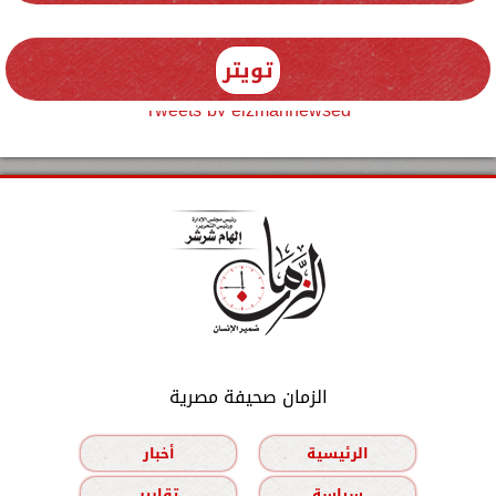
تويتر
Tweets by elzmannewseg
الزمان صحيفة مصرية
الرئيسية
أخبار
سياسة
تقارير