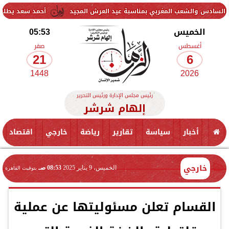
شعب المغربي بمناسبة عيد العرش المجيد
أحمد سعد يطلق «الألبوم الإل
الخميس
05:53
أغسطس
صفر
21
6
1448
2026
رئيس مجلس الإدارة ورئيس التحرير
إلهام شرشر
أخبار
سياسة
تقارير
رياضة
خارجي
اقتصاد
خارجي
الخميس، 9 يناير 2025
08:53 صـ
بتوقيت القاهرة
القسام تعلن مسئوليتها عن عملية