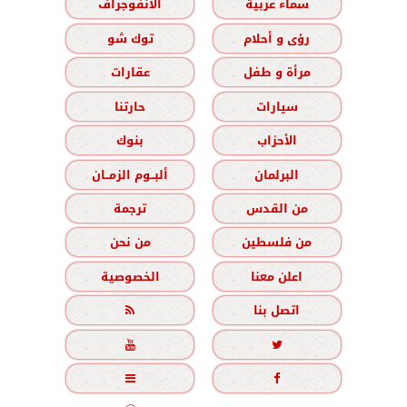
سماء عربية
الانفوجراف
رؤى و أحلام
توك شو
مرأة و طفل
عقارات
سيارات
حارتنا
الأحزاب
بنوك
البرلمان
ألبــوم الزمــان
من القدس
ترجمة
من فلسطين
من نحن
اعلن معنا
الخصوصية
اتصل بنا




