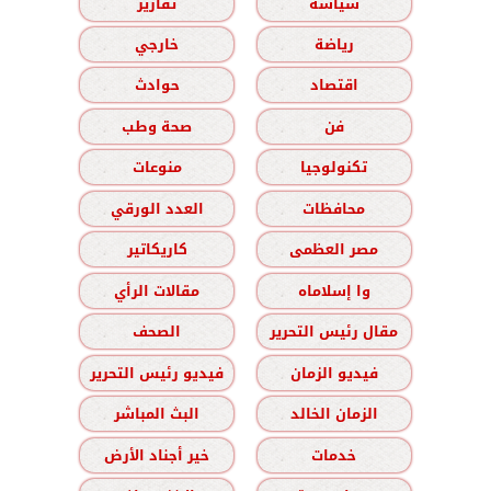
سياسة
تقارير
رياضة
خارجي
اقتصاد
حوادث
فن
صحة وطب
تكنولوجيا
منوعات
محافظات
العدد الورقي
مصر العظمى
كاريكاتير
وا إسلاماه
مقالات الرأي
مقال رئيس التحرير
الصحف
فيديو الزمان
فيديو رئيس التحرير
الزمان الخالد
البث المباشر
خدمات
خير أجناد الأرض