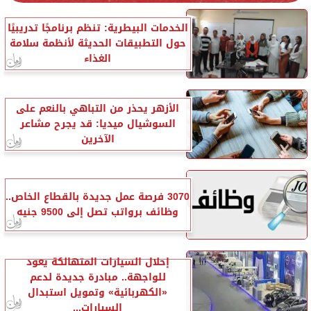
الخدمات البيطرية: تنظم برنامجًا تدريبيًا
حول التطبيقات الحديثة لأنظمة سلامة
الغذاء
الأزهر يحذر من التباهي بالنعم على
السوشيال ميديا: قد يجرح مشاعر
الآخرين
3070 فرصة عمل جديدة بالقطاع الخاص..
وظائف برواتب تصل إلى 9500 جنيه
إحلال السيارات المتهالكة يعود
للواجهة.. مبادرة جديدة لدعم
«الكهربائية» وتمويل استبدال
السيارات...