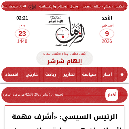
 ملك المحبة.. رسول السلام والإنسانية
3070 فرصة عمل جديدة بالقطاع الخاص.. وظائف برواتب تصل إلى 9500 جنيه
الأحد
02:21
أغسطس
صفر
23
9
1448
2026
رئيس مجلس الإدارة ورئيس التحرير
إلهام شرشر
أخبار
سياسة
تقارير
رياضة
خارجي
اقتصاد
أخبار
الجمعة، 10 يناير 2025
02:38 مـ
بتوقيت القاهرة
الرئيس السيسي: «أشرف مهمة