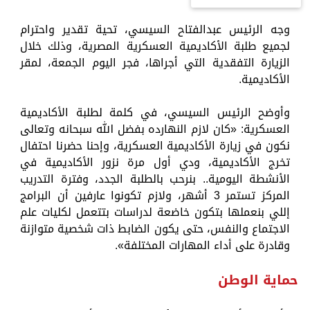
وجه الرئيس عبدالفتاح السيسي، تحية تقدير واحترام
لجميع طلبة الأكاديمية العسكرية المصرية، وذلك خلال
الزيارة التفقدية التي أجراها، فجر اليوم الجمعة، لمقر
الأكاديمية.
وأوضح الرئيس السيسي، في كلمة لطلبة الأكاديمية
العسكرية: «كان لازم النهارده بفضل الله سبحانه وتعالى
نكون في زيارة الأكاديمية العسكرية، وإحنا حضرنا احتفال
تخرج الأكاديمية، ودي أول مرة نزور الأكاديمية في
الأنشطة اليومية.. بنرحب بالطلبة الجدد، وفترة التدريب
المركز تستمر 3 أشهر، ولازم تكونوا عارفين أن البرامج
إللي بنعملها بتكون خاضعة لدراسات بتتعمل لكليات علم
الاجتماع والنفس، حتى يكون الضابط ذات شخصية متوازنة
وقادرة على أداء المهارات المختلفة».
حماية الوطن