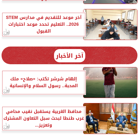
آخر موعد للتقديم في مدارس STEM
2026.. التعليم تحدد موعد اختبارات
القبول
آخر الأخبار
إلهام شرشر تكتب: «صلاح» ملك
المحبة.. رسول السلام والإنسانية
محافظ الغربية يستقبل نقيب محامي
غرب طنطا لبحث سبل التعاون المشترك
وتعزيز...