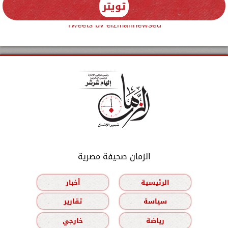
تويتر
Tweets by elzmannewseg
الزمان صحيفة مصرية
الرئيسية
أخبار
سياسة
تقارير
رياضة
خارجي