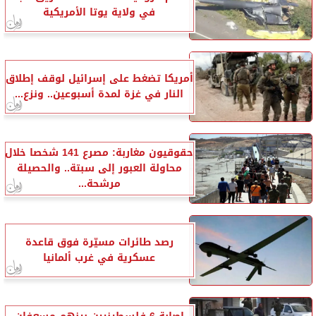
في ولاية يوتا الأمريكية
أمريكا تضغط على إسرائيل لوقف إطلاق
النار في غزة لمدة أسبوعين.. ونزع...
حقوقيون مغاربة: مصرع 141 شخصا خلال
محاولة العبور إلى سبتة.. والحصيلة
مرشحة...
رصد طائرات مسيّرة فوق قاعدة
عسكرية في غرب ألمانيا