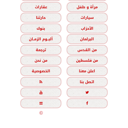
مرأة و طفل
عقارات
سيارات
حارتنا
الأحزاب
بنوك
البرلمان
ألبــوم الزمــان
من القدس
ترجمة
من فلسطين
من نحن
اعلن معنا
الخصوصية
اتصل بنا





جميع الحقوق محفوظة
©