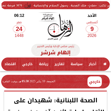
ح» ملك المحبة.. رسول السلام والإنسانية
3070 فرصة عمل جديدة بالقطاع الخاص.. وظائف برواتب تصل إلى 9500 جنيه
الأحد
06:12
أغسطس
صفر
24
9
1448
2026
رئيس مجلس الإدارة ورئيس التحرير
إلهام شرشر
أخبار
سياسة
تقارير
رياضة
خارجي
اقتصاد
خارجي
الجمعة، 10 يناير 2025
05:38 مـ
بتوقيت القاهرة
الصحة اللبنانية: شهيدان على