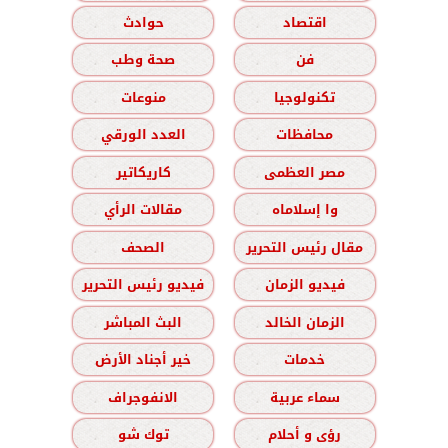
اقتصاد
حوادث
فن
صحة وطب
تكنولوجيا
منوعات
محافظات
العدد الورقي
مصر العظمى
كاريكاتير
وا إسلاماه
مقالات الرأي
مقال رئيس التحرير
الصحف
فيديو الزمان
فيديو رئيس التحرير
الزمان الخالد
البث المباشر
خدمات
خير أجناد الأرض
سماء عربية
الانفوجراف
رؤى و أحلام
توك شو