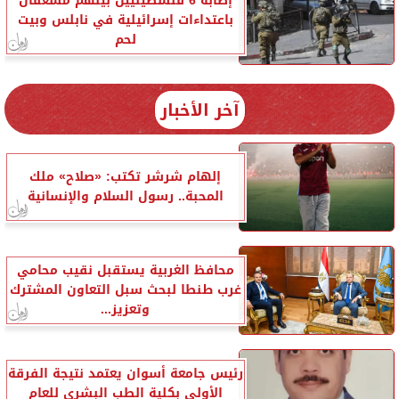
إصابة 6 فلسطينيين بينهم مسعفان
باعتداءات إسرائيلية في نابلس وبيت
لحم
آخر الأخبار
إلهام شرشر تكتب: «صلاح» ملك
المحبة.. رسول السلام والإنسانية
محافظ الغربية يستقبل نقيب محامي
غرب طنطا لبحث سبل التعاون المشترك
وتعزيز...
رئيس جامعة أسوان يعتمد نتيجة الفرقة
الأولى بكلية الطب البشري للعام