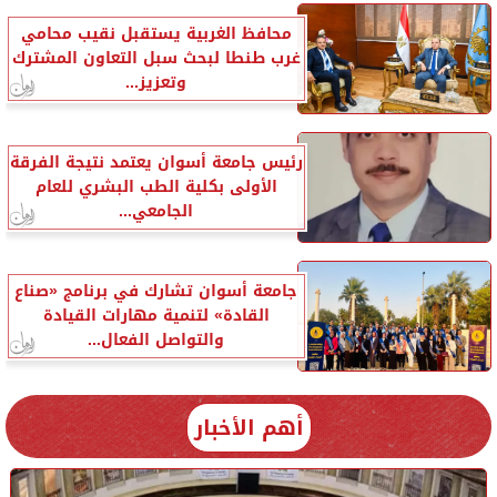
محافظ الغربية يستقبل نقيب محامي
غرب طنطا لبحث سبل التعاون المشترك
وتعزيز...
رئيس جامعة أسوان يعتمد نتيجة الفرقة
الأولى بكلية الطب البشري للعام
الجامعي...
جامعة أسوان تشارك في برنامج «صناع
القادة» لتنمية مهارات القيادة
والتواصل الفعال...
أهم الأخبار