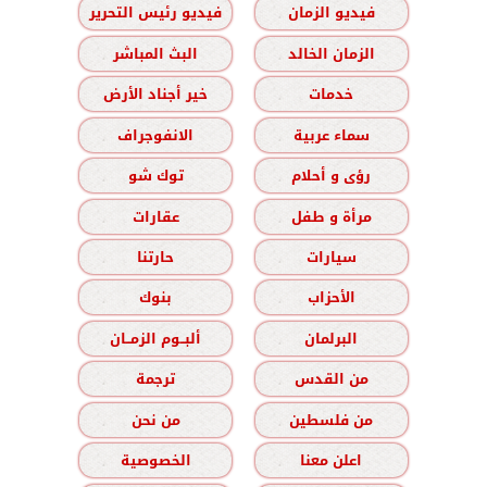
فيديو الزمان
فيديو رئيس التحرير
الزمان الخالد
البث المباشر
خدمات
خير أجناد الأرض
سماء عربية
الانفوجراف
رؤى و أحلام
توك شو
مرأة و طفل
عقارات
سيارات
حارتنا
الأحزاب
بنوك
البرلمان
ألبــوم الزمــان
من القدس
ترجمة
من فلسطين
من نحن
اعلن معنا
الخصوصية