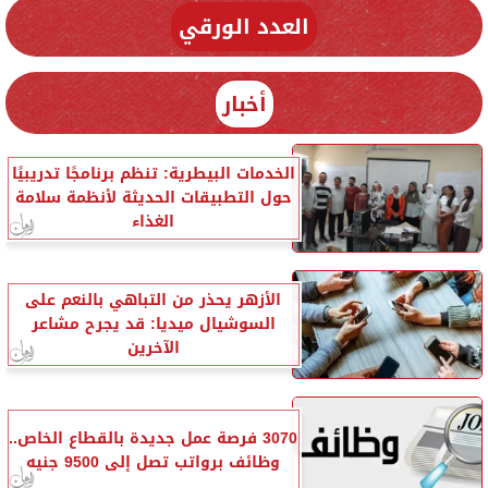
العدد الورقي
أخبار
الخدمات البيطرية: تنظم برنامجًا تدريبيًا
حول التطبيقات الحديثة لأنظمة سلامة
الغذاء
الأزهر يحذر من التباهي بالنعم على
السوشيال ميديا: قد يجرح مشاعر
الآخرين
3070 فرصة عمل جديدة بالقطاع الخاص..
وظائف برواتب تصل إلى 9500 جنيه