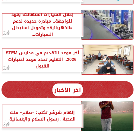
إحلال السيارات المتهالكة يعود
للواجهة.. مبادرة جديدة لدعم
«الكهربائية» وتمويل استبدال
السيارات...
آخر موعد للتقديم في مدارس STEM
2026.. التعليم تحدد موعد اختبارات
القبول
آخر الأخبار
إلهام شرشر تكتب: «صلاح» ملك
المحبة.. رسول السلام والإنسانية