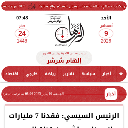
ح» ملك المحبة.. رسول السلام والإنسانية
3070 فرصة عمل جديدة بالقطاع الخاص.. وظائف برواتب تصل إلى 9500 جنيه
الأحد
07:48
أغسطس
صفر
24
9
1448
2026
رئيس مجلس الإدارة ورئيس التحرير
إلهام شرشر
أخبار
سياسة
تقارير
رياضة
خارجي
اقتصاد
أخبار
الجمعة، 10 يناير 2025
08:26 مـ
بتوقيت القاهرة
الرئيس السيسي: فقدنا 7 مليارات