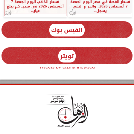
أسعار الفضة في مصر اليوم الجمعة
أسعار الذهب اليوم الجمعة 7
7 أغسطس 2026.. والجرام النقي
أغسطس 2026 في مصر.. كم يبلغ
يسجل...
عيار...
الفيس بوك
تويتر
Tweets by elzmannewseg