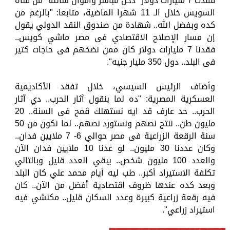
فقدت 7 مليارات دولار "دخل مباشر وأموال سائلة" من قناة
السويس خلال الـ 11 شهرا الماضية، متابعا: "بالرغم من
كده وبفضل الله.. شهادة من صندوق النقد الدولي يقول
إن مسار الإصلاح الاقتصادي فى مصر ماشي كويس..
فقدنا 7 مليارات دولار كان ممن نضخهم فى حاجات كتير
فى البلد.. دول 350 مليار جنيه".
وأضاف الرئيس السيسي، خلال تفقد الأكاديمية
العسكرية المصرية: "ده لما بنقول آثار الحرب.. دي آثار
الحرب.. حد عارف قد ايه نستهلك قمح فى السنة.. 20
مليون طن.. ننتج نصهم ونستورد نصهم.. لما نكون من 50
سنة الرقعة الزراعية فى مصر حوالي 6- 7 ملايين فدان..
وكان عددنا 30 مليون.. لو عدنا 10 ملايين فدان الآن
والعدد 100 مليون شخص.. يبقي العدد قليل وبالتالي
تكلفة الاستيراد أكبر.. طب ليه أيام محمد علي كان البلد
وبعد كده عندها ظروف اقتصادية أفضل من الآن.. كان
فيه رقعة زراعية كبيرة وعدد السكان قليل.. مكنشي فيه
استيراد زراعي".