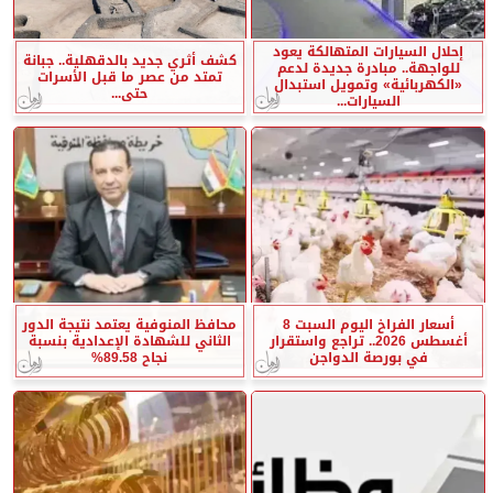
إحلال السيارات المتهالكة يعود
كشف أثري جديد بالدقهلية.. جبانة
للواجهة.. مبادرة جديدة لدعم
تمتد من عصر ما قبل الأسرات
«الكهربائية» وتمويل استبدال
حتى...
السيارات...
أسعار الفراخ اليوم السبت 8
محافظ المنوفية يعتمد نتيجة الدور
أغسطس 2026.. تراجع واستقرار
الثاني للشهادة الإعدادية بنسبة
في بورصة الدواجن
نجاح 89.58%