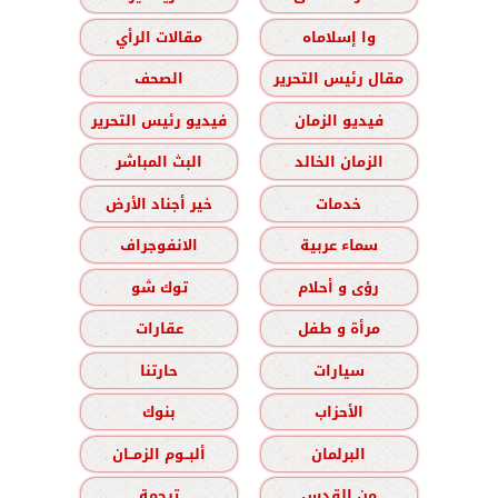
وا إسلاماه
مقالات الرأي
مقال رئيس التحرير
الصحف
فيديو الزمان
فيديو رئيس التحرير
الزمان الخالد
البث المباشر
خدمات
خير أجناد الأرض
سماء عربية
الانفوجراف
رؤى و أحلام
توك شو
مرأة و طفل
عقارات
سيارات
حارتنا
الأحزاب
بنوك
البرلمان
ألبــوم الزمــان
من القدس
ترجمة