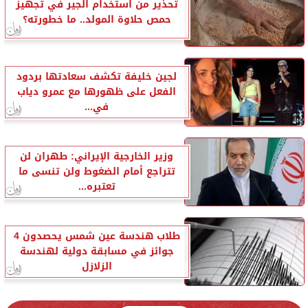
تحذير من استخدام الجير في تجهيز
حمص حلاوة المولد.. ما خطورته؟
لجين خليفة تكشف سعادتها بردود
الفعل على ظهورها مع عمرو دياب
في...
وزير الخارجية الإيراني: طهران لن
تتراجع أمام الضغوط ولن تنسى ما
تعتبره...
طلاب هندسة عين شمس يحصدون 4
جوائز في مسابقة دولية لهندسة
الزلازل