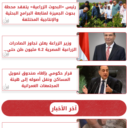
رئيس «البحوث الزراعية» يتفقد محطة
بحوث الجميزة لمتابعة البرامج البحثية
والإنتاجية المختلفة
وزير الزراعة يعلن تجاوز الصادرات
الزراعية المصرية 6.2 مليون طن حتى...
قرار حكومي بإلغاء صندوق تمويل
المساكن ونقل أصوله إلى هيئة
المجتمعات العمرانية
آخر الأخبار