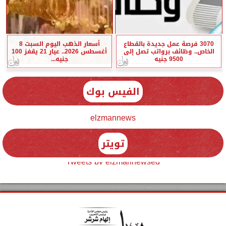
3070 فرصة عمل جديدة بالقطاع
أسعار الذهب اليوم السبت 8
الخاص.. وظائف برواتب تصل إلى
أغسطس 2026.. عيار 21 يقفز 100
9500 جنيه
جنيه...
الفيس بوك
elzmannews
تويتر
Tweets by elzmannewseg