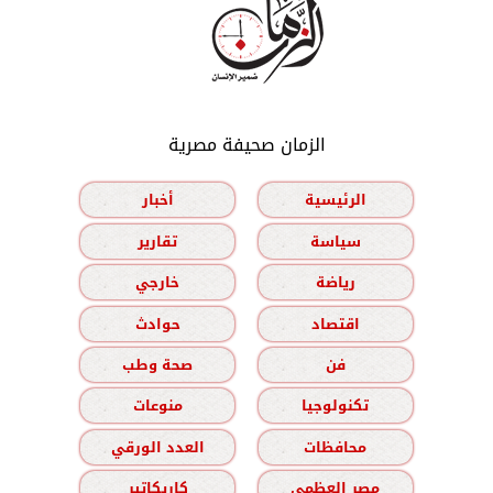
الزمان صحيفة مصرية
الرئيسية
أخبار
سياسة
تقارير
رياضة
خارجي
اقتصاد
حوادث
فن
صحة وطب
تكنولوجيا
منوعات
محافظات
العدد الورقي
مصر العظمى
كاريكاتير