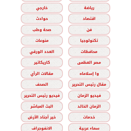
رياضة
خارجي
اقتصاد
حوادث
فن
صحة وطب
تكنولوجيا
منوعات
محافظات
العدد الورقي
مصر العظمى
كاريكاتير
وا إسلاماه
مقالات الرأي
مقال رئيس التحرير
الصحف
فيديو الزمان
فيديو رئيس التحرير
الزمان الخالد
البث المباشر
خدمات
خير أجناد الأرض
سماء عربية
الانفوجراف