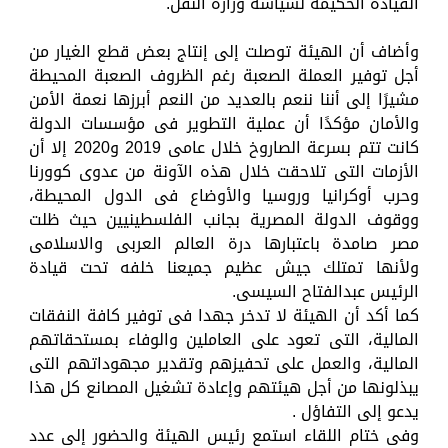
القيادة الحكيمة لسياسة وزارة النقل.
وأضاف أن الهيئة توصلت إلى إنتاج بعض قطع الغيار من
أجل توفير العملة الصعبة رغم الظروف الصعبة المحيطة
مشيرًا إلى أننا ننعم بالعديد من النعم أبرزها نعمة الأمن
والأمان مؤكدًا أن عملية التطوير فى مؤسسات الدولة
كانت تتم بسرعة الصاروخ خلال عامى 2019 و2020 إلا أن
الأزمات التى تلاحقت خلال هذه الآونة من عدوى كوورنا
وحرب أوكرانيا وروسيا والأوضاع فى الدول المحيطة،
ووقوف الدولة المصرية بجانب الفلسطينيين حيث ظلت
مصر صامدة باعتبارها درة العالم العربى والاسلامى
ولأنها تمتلك جيش عظيم جميعنا خلفه تحت قيادة
الرئيس عبدالفتاح السيسى.
كما أكد أن الهيئة لا تدخر جهدا فى توفير كافة النفقات
المالية، التى تعود على العاملين والوفاء بمستحقاتهم
المالية، والعمل على تحفيزهم وتقدير مجهوداتهم التى
يبذلونها من أجل هيئتهم وإعادة تشغيل المصانع كل هذا
يدعو إلى التفاؤل .
وفى ختام اللقاء استمع رئيس الهيئة والحضور إلى عدد