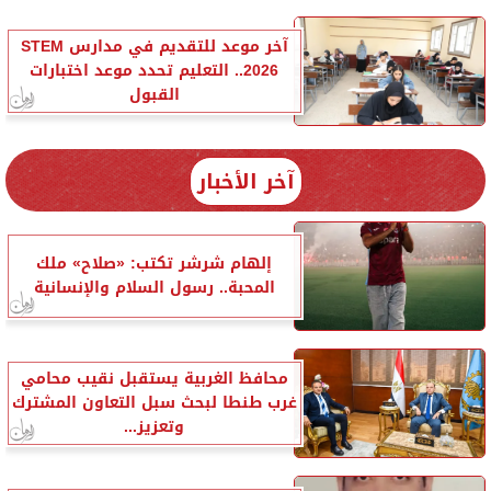
آخر موعد للتقديم في مدارس STEM
2026.. التعليم تحدد موعد اختبارات
القبول
آخر الأخبار
إلهام شرشر تكتب: «صلاح» ملك
المحبة.. رسول السلام والإنسانية
محافظ الغربية يستقبل نقيب محامي
غرب طنطا لبحث سبل التعاون المشترك
وتعزيز...