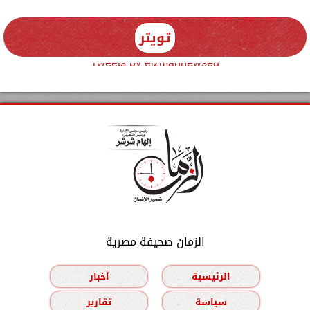
تويتر
Tweets by elzmannewseg
الزمان صحيفة مصرية
الرئيسية
أخبار
سياسة
تقارير