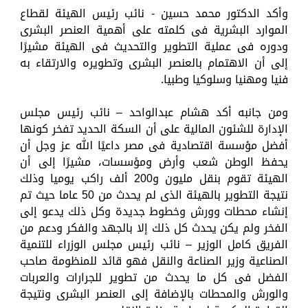
وأكد الدكتور محمد حسين - نائب رئيس الهيئة لقطاع
الموارد البشرية فى كلمته على أهمية العنصر البشرى
ودوره فى عملية التطوير والتحديث فى الهيئة مشيرًا
إلى أن الاهتمام بالعنصر البشرى وتطويره والارتقاء به
فنيا ومهنيا وسلوكيا وطبيا.
ومن جانبه أكد هشام عبدالواحد – نائب رئيس مجلس
الإدارة للشئون المالية على أن السكة الحديد تفخر كونها
أفضل مؤسسة اقتصادية فى مصر داعيًا الله عز وجل أن
يحفظ الوطن شعب وأرض ومؤسسات، مشيرًا إلى أن
الهيئة تقوم بنقل مليون و200 ألف راكب يوميا وذلك
نتيجة التطوير بالهيئة الذى لم يحدث من 50 عاما حيث تم
إنشاء محطات وورش وخطوط جديدة وكل ذلك يدعو إلى
الفخر ولم يكن يحدث كل ذلك إلا بالجهد والفكر ودعم من
الفريق كامل الوزير – نائب رئيس مجلس الوزراء للتنمية
الصناعية وزير الصناعة والنقل فهو قائد للمنظومة صاحب
الفضل فى كل ما يحدث من تطوير للجرارات والعربات
والورش والمحطات بالإضافة إلى العنصر البشرى ونتيجة