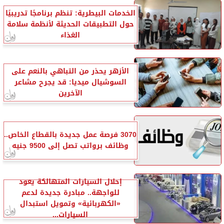
الخدمات البيطرية: تنظم برنامجًا تدريبيًا
حول التطبيقات الحديثة لأنظمة سلامة
الغذاء
الأزهر يحذر من التباهي بالنعم على
السوشيال ميديا: قد يجرح مشاعر
الآخرين
3070 فرصة عمل جديدة بالقطاع الخاص..
وظائف برواتب تصل إلى 9500 جنيه
إحلال السيارات المتهالكة يعود
للواجهة.. مبادرة جديدة لدعم
«الكهربائية» وتمويل استبدال
السيارات...