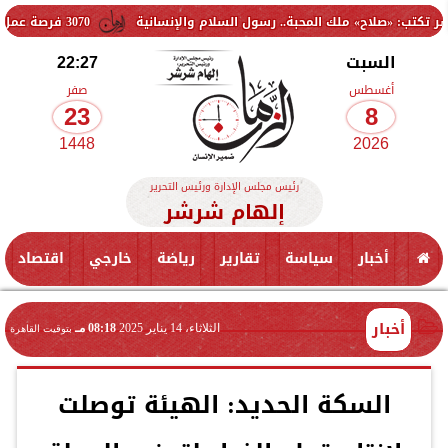
» ملك المحبة.. رسول السلام والإنسانية
3070 فرصة عمل جديدة بالقطاع الخاص.. وظائف برواتب تصل إلى 9500 جنيه
السبت
22:27
أغسطس
صفر
23
8
1448
2026
رئيس مجلس الإدارة ورئيس التحرير
إلهام شرشر
أخبار
سياسة
تقارير
رياضة
خارجي
اقتصاد
أخبار
الثلاثاء، 14 يناير 2025
08:18 مـ
بتوقيت القاهرة
السكة الحديد: الهيئة توصلت