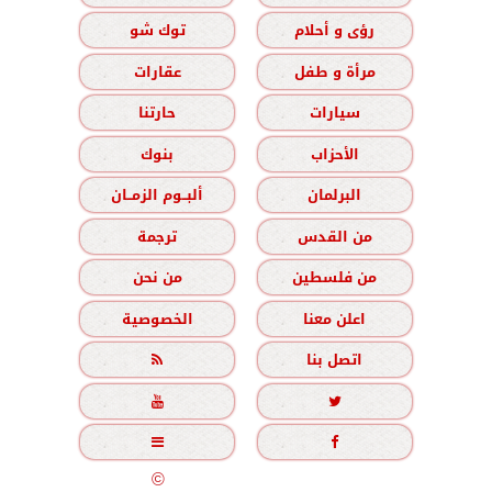
رؤى و أحلام
توك شو
مرأة و طفل
عقارات
سيارات
حارتنا
الأحزاب
بنوك
البرلمان
ألبــوم الزمــان
من القدس
ترجمة
من فلسطين
من نحن
اعلن معنا
الخصوصية
اتصل بنا





جميع الحقوق محفوظة
©