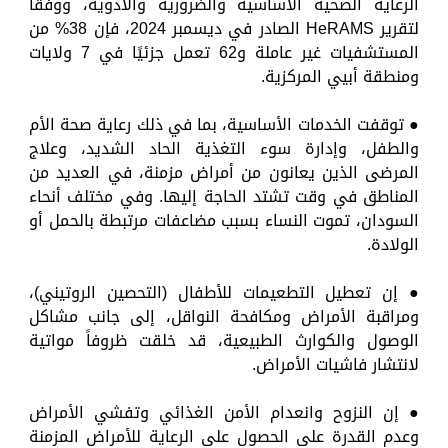
الرعاية الصحية الأساسية والضرورية والأدوية، ووفقًا
لتقرير HeRAMS الصادر في ديسمبر 2024، فإن 38% من
المستشفيات غير عاملة و62 تعمل جزئيًا في 7 ولايات
ومنطقة أبيي المركزية.
● توقفت الخدمات الأساسية، بما في ذلك رعاية صحة الأم
والطفل، وإدارة سوء التغذية الحاد الشديد، وعلاج
المرضى الذين يعانون من أمراض مزمنة، في العديد من
المناطق في وقت تشتد الحاجة إليها. وفي مختلف أنحاء
السودان، تموت النساء بسبب مضاعفات مرتبطة بالحمل أو
الولادة.
● إن تعطيل التطعيمات للأطفال (التحصين الروتيني)،
ومراقبة الأمراض ومكافحة النواقل، إلى جانب مشاكل
الوصول والكوارث الطبيعية، قد خلقت ظروفاً مواتية
لانتشار فاشيات الأمراض.
● إن النزوح وانعدام الأمن الغذائي وتفشي الأمراض
وعدم القدرة على الحصول على الرعاية للأمراض المزمنة