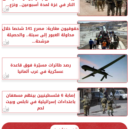
النار في غزة لمدة أسبوعين.. ونزع...
حقوقيون مغاربة: مصرع 141 شخصا خلال
محاولة العبور إلى سبتة.. والحصيلة
مرشحة...
رصد طائرات مسيّرة فوق قاعدة
عسكرية في غرب ألمانيا
إصابة 6 فلسطينيين بينهم مسعفان
باعتداءات إسرائيلية في نابلس وبيت
لحم