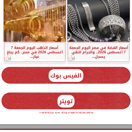
أسعار الفضة في مصر اليوم الجمعة
أسعار الذهب اليوم الجمعة 7
7 أغسطس 2026.. والجرام النقي
أغسطس 2026 في مصر.. كم يبلغ
يسجل...
عيار...
الفيس بوك
تويتر
Tweets by elzmannewseg