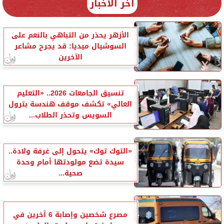
آخر الأخبار
الأزهر يحذر من التباهي بالنعم على
السوشيال ميديا: قد يجرح مشاعر
الآخرين
تنسيق الجامعات 2026.. «التعليم
العالي» تكشف موقف هندسة بترول
السويس وتحذر الطلاب...
«التوك توك» يتحول إلى غرفة ولادة..
سيدة تضع مولودتها أمام وحدة
صحية...
مصرع شخصين وإصابة 6 آخرين في