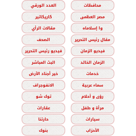
محافظات
العدد الورقي
مصر العظمى
كاريكاتير
وا إسلاماه
مقالات الرأي
مقال رئيس التحرير
الصحف
فيديو الزمان
فيديو رئيس التحرير
الزمان الخالد
البث المباشر
خدمات
خير أجناد الأرض
سماء عربية
الانفوجراف
رؤى و أحلام
توك شو
مرأة و طفل
عقارات
سيارات
حارتنا
الأحزاب
بنوك