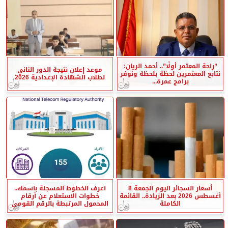
”راحة المعتمر أولًا”.. أحمد الريان:
موعد إعلان نتيجة الدور الثاني
نتابع المعتمرين لحظة بلحظة ونوفر
لطلاب الشهادة الإعدادية 2026
برامج عمرة...
أسعار السجائر اليوم الجمعة 8
اعرف الخطوط المسجلة باسمك..
أغسطس 2026 بعد الزيادة.. القائمة
خطوات الاستعلام عن أرقام
الكاملة
المحمول المرتبطة بالرقم القومي