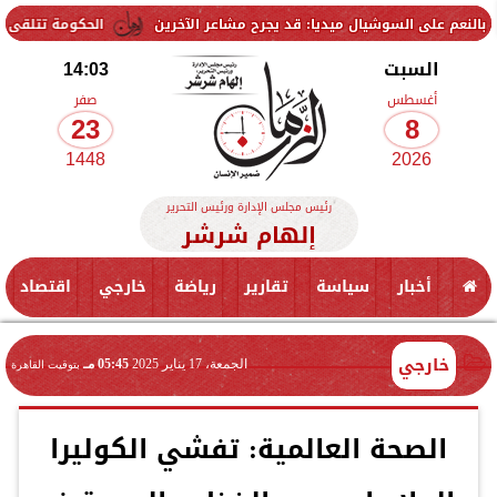
سوشيال ميديا: قد يجرح مشاعر الآخرين
الحكومة تتلقى 229 ألف شكوى وطلب واستفسار خلال يوليو.. ومدبولي يوجه بسرعة الاستجابة للمواطنين
السبت
14:03
أغسطس
صفر
23
8
1448
2026
رئيس مجلس الإدارة ورئيس التحرير
إلهام شرشر
أخبار
سياسة
تقارير
رياضة
خارجي
اقتصاد
خارجي
الجمعة، 17 يناير 2025
05:45 مـ
بتوقيت القاهرة
الصحة العالمية: تفشي الكوليرا