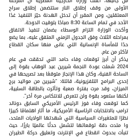
من جانبها، أعلنت وزارة الخارجية المصرية أن المرحلة
الأولى من وقف إطلاق النار ستتضمن إطلاق سراح
المعتقلين، ومن المقرر أن تدخل الهدنة حيّز التنفيذ غدًا
الأحد في تمام الساعة 8:30 صباحًا بتوقيت الدوحة.
وأكدت الوزارة التزام الوسطاء بضمان تنفيذ الاتفاق
بمراحله الثلاث وفق الجدول الزمني المتفق عليه، بما يضع
حدًا للمأساة الإنسانية التي عانى منها سكان القطاع
لأكثر من عام.
يذكر أن أبرز توقعات وفاء حامد التي تحققت في عام
2024 شملت عودة النجمة شيرين عبد الوهاب بقوة إلى
الساحة الفنية، وكان هذا الإنجاز متوقعًا بعد تصريحها في
إحدى البرامج التلفزيونية، قائلة: "شيرين من مواليد برج
الميزان، وقد مرت بفترة صعبة وتأثرت بالطاقة السلبية،
لكنها ستعود بقوة ولن تتعرض للانتكاس مرة أخر".
كما توقعت وفاء فوز الرئيس الأمريكي السابق دونالد
ترامب بالانتخابات الرئاسية الأمريكية، ما أثار اهتمامًا كبيرًا
نظرًا للمتغيرات السياسية التي شهدتها الولايات المتحد،
وا متدت دقة توقعاتها لتشمل حدثًا عالميًا بارزًا، حيث
تنبأت بحدوث انقطاع في الإنترنت وتعليق حركة الطيران