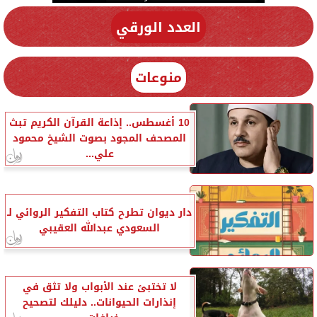
العدد الورقي
منوعات
10 أغسطس.. إذاعة القرآن الكريم تبث
المصحف المجود بصوت الشيخ محمود
علي...
دار ديوان تطرح كتاب التفكير الروائي لـ
السعودي عبدالله العقيبي
لا تختبئ عند الأبواب ولا تثق في
إنذارات الحيوانات.. دليلك لتصحيح