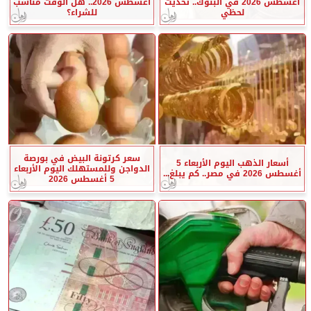
أغسطس 2026 في البنوك.. تحديث
أغسطس 2026.. هل الوقت مناسب
لحظي
للشراء؟
سعر كرتونة البيض في بورصة
أسعار الذهب اليوم الأربعاء 5
الدواجن وللمستهلك اليوم الأربعاء
أغسطس 2026 في مصر.. كم يبلغ...
5 أغسطس 2026