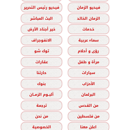
فيديو الزمان
فيديو رئيس التحرير
الزمان الخالد
البث المباشر
خدمات
خير أجناد الأرض
سماء عربية
الانفوجراف
رؤى و أحلام
توك شو
مرأة و طفل
عقارات
سيارات
حارتنا
الأحزاب
بنوك
البرلمان
ألبــوم الزمــان
من القدس
ترجمة
من فلسطين
من نحن
اعلن معنا
الخصوصية