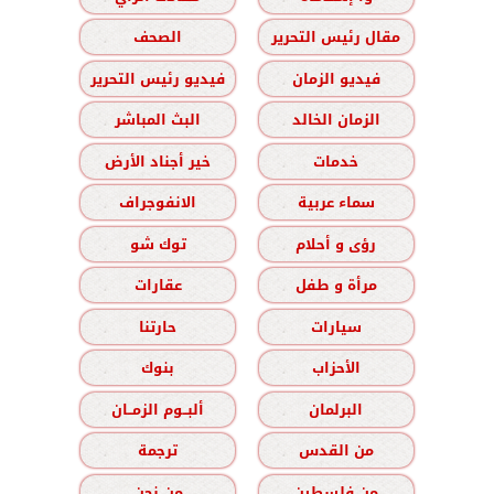
مقال رئيس التحرير
الصحف
فيديو الزمان
فيديو رئيس التحرير
الزمان الخالد
البث المباشر
خدمات
خير أجناد الأرض
سماء عربية
الانفوجراف
رؤى و أحلام
توك شو
مرأة و طفل
عقارات
سيارات
حارتنا
الأحزاب
بنوك
البرلمان
ألبــوم الزمــان
من القدس
ترجمة
من فلسطين
من نحن