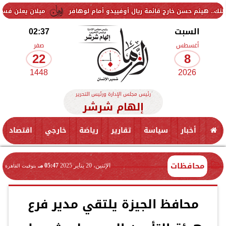
حسن خارج قائمة ريال أوفييدو أمام لوهافر
ميلان يعلن فسخ عقد إسماعيل
السبت
02:37
أغسطس
صفر
22
8
1448
2026
رئيس مجلس الإدارة ورئيس التحرير
إلهام شرشر
أخبار
سياسة
تقارير
رياضة
خارجي
اقتصاد
محافظات
الإثنين، 20 يناير 2025
05:47 مـ
بتوقيت القاهرة
محافظ الجيزة يلتقي مدير فرع