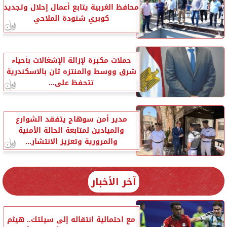
محافظ الغربية يتابع أعمال إحلال وتجديد
كوبري شنودة الملاحي
حملات مكبرة لإزالة الإشغالات بأحياء
شرق ووسط والمنتزه ثان بالاسكندرية
تتحفظ على...
مدير أمن سوهاج يتفقد الشوارع
والميادين لمتابعة الحالة الأمنية
والمرورية وتعزيز الانتشار...
آخر الأخبار
مع احتمالية انتقاله إلى سيلتك.. هيثم