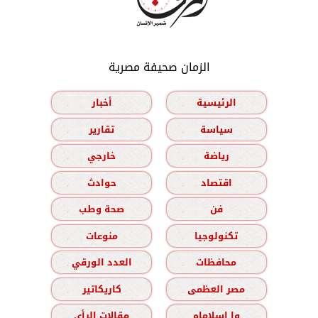
الزمان صحيفة مصرية
الرئيسية
أخبار
سياسة
تقارير
رياضة
خارجي
اقتصاد
حوادث
فن
صحة وطب
تكنولوجيا
منوعات
محافظات
العدد الورقي
مصر العظمى
كاريكاتير
وا إسلاماه
مقالات الرأي