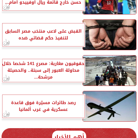
حسن خارج قائمة ريال أوفييدو أمام...
القبض على لاعب منتخب مصر السابق
لتنفيذ حكم قضائي ضده
حقوقيون مغاربة: مصرع 141 شخصا خلال
محاولة العبور إلى سبتة.. والحصيلة
مرشحة...
رصد طائرات مسيّرة فوق قاعدة
عسكرية في غرب ألمانيا
أهم الأخبار