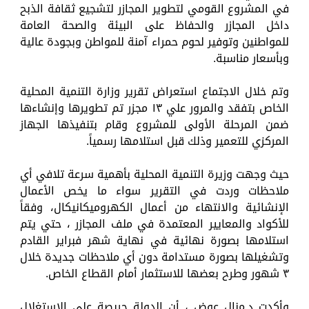
في المشروع القومي لتطوير المجازر لتشجيع ثقافة الذبح
داخل المجازر والحفاظ على البيئة والصحة العامة
للمواطنين وتوفير لحوم حمراء آمنة للمواطن وبجودة عالية
وبأسعار مناسبة.
وتم خلال الاجتماع استعراض تقرير وزارة التنمية المحلية
الخاص بتفقد والمرور علي ١٣ مجزر تم تطويرها وإنشاءها
ضمن المرحلة الأولى للمشروع وقام بتنفيذها الجهاز
المركزي للتعمير وذلك قبل استلامها رسمياً.
حيث وجهت وزيرة التنمية المحلية بأهمية سرعة تلافي أي
ملاحظات وردت في التقرير سواء ما يخص الأعمال
الإنشائية والانتهاء من أعمال الكهروميكانيكال، وفقاً
للأكواد والمعايير المعتمدة في ملف المجازر ، حتي يتم
استلامها بصورة نهائية في نهاية شهر فبراير القادم
وتشغيلها بصورة مستدامة دون أي ملاحظات جديدة خلال
٣ شهور وطرح بعضها للاستثمار أمام القطاع الخاص.
وأكدت د.منال عوض ، أن الدولة حريصة على الاستغلال