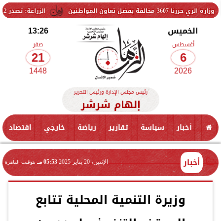
ون المواطنين
الزراعة: تصدر 712 ترخيص تشغيل جديد لمشروعات الثروة الحيوانية والداجنة.. وتسجيل 832 مخلوط أعلاف
الخميس
13:26
أغسطس
صفر
21
6
1448
2026
رئيس مجلس الإدارة ورئيس التحرير
إلهام شرشر
أخبار
سياسة
تقارير
رياضة
خارجي
اقتصاد
أخبار
الإثنين، 20 يناير 2025
05:53 مـ
بتوقيت القاهرة
وزيرة التنمية المحلية تتابع