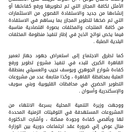
الأمثل لكافة المجازر التي تم تطويرها ورفع كفاءتها أو
إنشاءها من جديد والاستفادة القصوي من الاستثمارات
التي تم ضخها لتطوير المجازر بما يساهم في الاستفادة
من كافة المنتجات والمخلفات بصورة اقتصادية مناسبة
فيما يخص نواتج الذبح في إطار تنفيذ منظومة المخلفات
البلدية الصلبة .
كما تطرق الاجتماع إلى استعراض جهود جهاز تعمير
القاهرة الكبرى للبدء في تنفيذ مشروع تطوير ورفع
كفاءة شوارع الجوهري ويوسف نجيب والعسيلي بمنطقة
العتبة بمحافظة القاهرة ، وكذا متابعة عدد من مشروعات
التطوير الحضري في محافظات القليوبية وبني سويف
والإسكندرية وأسوان .
ووجهت وزيرة التنمية المحلية بسرعة الانتهاء من
المشروعات المستهدفة في التوقيتات الزمنية المحددة
لها وبأقصي كفاءة وجودة ممكنة ، وأشارت الدكتورة
منال عوض إلي ضرورة عقد اجتماعات دورية بين الوزارة