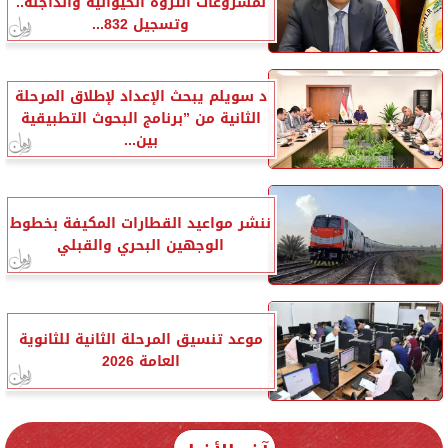
لمشروعات الثروة الحيوانية والداجنة..
وتسجيل 832...
د سويلم يبحث الإعداد لإطلاق المرحلة
الثانية من ”برنامج البحوث التطبيقية
بين...
ننشر مواعيد القطارات المكيفة بخطوط
الوجهين البحري والقبلي
موعد تنسيق المرحلة الثانية للثانوية
العامة 2026