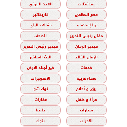
محافظات
العدد الورقي
مصر العظمى
كاريكاتير
وا إسلاماه
مقالات الرأي
مقال رئيس التحرير
الصحف
فيديو الزمان
فيديو رئيس التحرير
الزمان الخالد
البث المباشر
خدمات
خير أجناد الأرض
سماء عربية
الانفوجراف
رؤى و أحلام
توك شو
مرأة و طفل
عقارات
سيارات
حارتنا
الأحزاب
بنوك