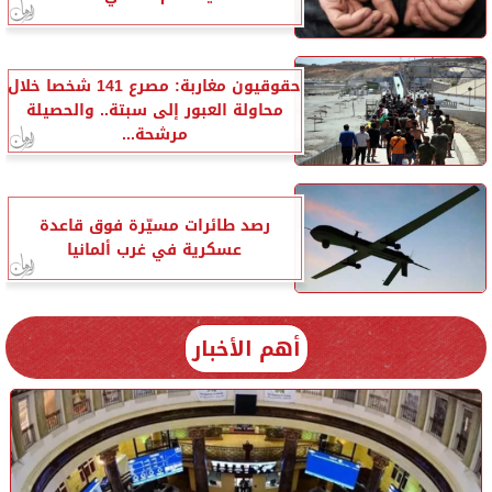
حقوقيون مغاربة: مصرع 141 شخصا خلال
محاولة العبور إلى سبتة.. والحصيلة
مرشحة...
رصد طائرات مسيّرة فوق قاعدة
عسكرية في غرب ألمانيا
أهم الأخبار