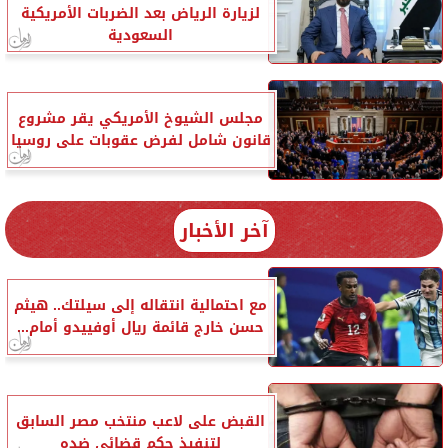
لزيارة الرياض بعد الضربات الأمريكية
السعودية
مجلس الشيوخ الأمريكي يقر مشروع
قانون شامل لفرض عقوبات على روسيا
آخر الأخبار
مع احتمالية انتقاله إلى سيلتك.. هيثم
حسن خارج قائمة ريال أوفييدو أمام...
القبض على لاعب منتخب مصر السابق
لتنفيذ حكم قضائي ضده