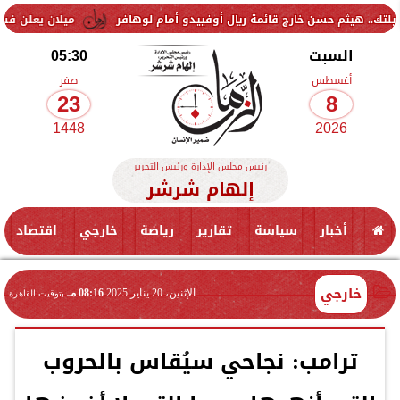
 حسن خارج قائمة ريال أوفييدو أمام لوهافر
ميلان يعلن فسخ عقد إسماعي
السبت
05:30
أغسطس
صفر
23
8
1448
2026
رئيس مجلس الإدارة ورئيس التحرير
إلهام شرشر
أخبار
سياسة
تقارير
رياضة
خارجي
اقتصاد
خارجي
الإثنين، 20 يناير 2025
08:16 مـ
بتوقيت القاهرة
ترامب: نجاحي سيُقاس بالحروب