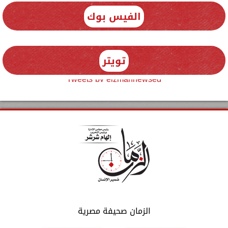
الفيس بوك
تويتر
Tweets by elzmannewseg
الزمان صحيفة مصرية