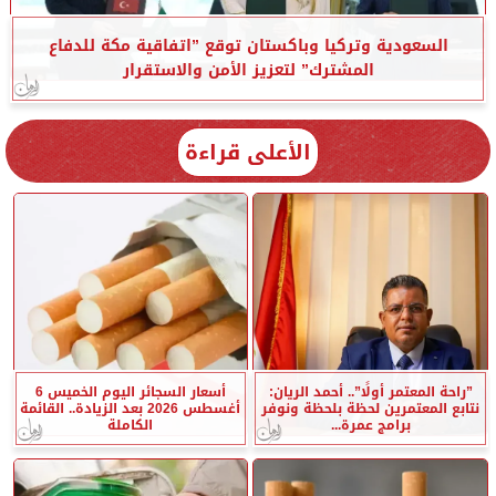
السعودية وتركيا وباكستان توقع ”اتفاقية مكة للدفاع
المشترك” لتعزيز الأمن والاستقرار
الأعلى قراءة
”راحة المعتمر أولًا”.. أحمد الريان:
أسعار السجائر اليوم الخميس 6
نتابع المعتمرين لحظة بلحظة ونوفر
أغسطس 2026 بعد الزيادة.. القائمة
برامج عمرة...
الكاملة