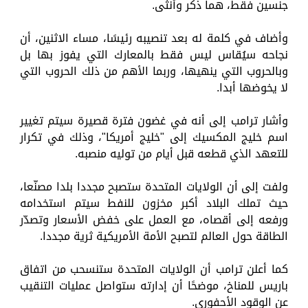
جنسين فقط، هما ذكر وأنثى.
وأضاف في كلمة له بعد تنصيبه رئيسًا، مساء الاثنين، أن
نجاحه سيُقاس ليس فقط بالمعارك التي يفوز بها بل
وبالحروب التي ينهيها، وربما الأهم من ذلك الحروب التي
لا يخوضها أبدا.
وأشار ترامب إلى أنه في غضون فترة قصيرة سيتم تغيير
اسم خليج المكسيك إلى "خليج أمريكا"، وذلك في تكرار
للتعهد الذي قطعه قبل أيام من توليه منصبه.
ولفت إلى أن الولايات المتحدة ستصبح مجددا بلدا مصنّعا،
حيث تملك البلاد أكبر مخزون للنفط سيتم استخدامه
ورفعه إلى أقصاه، مع العمل على خفض الأسعار وتصدّر
الطاقة حول العالم لتصبح الأمة الأمريكية ثرية مجددا.
كما أعلن ترامب أن الولايات المتحدة ستنسحب من اتفاق
باريس للمناخ، موضحًا أن إدارته ستواصل عمليات التنقيب
عن الوقود الأحفوري.