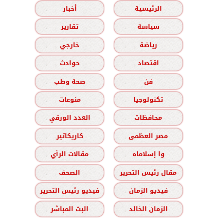
الرئيسية
أخبار
سياسة
تقارير
رياضة
خارجي
اقتصاد
حوادث
فن
صحة وطب
تكنولوجيا
منوعات
محافظات
العدد الورقي
مصر العظمى
كاريكاتير
وا إسلاماه
مقالات الرأي
مقال رئيس التحرير
الصحف
فيديو الزمان
فيديو رئيس التحرير
الزمان الخالد
البث المباشر