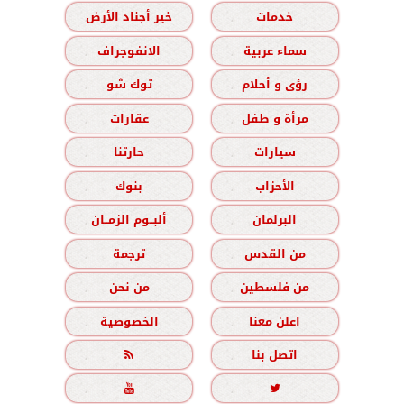
خدمات
خير أجناد الأرض
سماء عربية
الانفوجراف
رؤى و أحلام
توك شو
مرأة و طفل
عقارات
سيارات
حارتنا
الأحزاب
بنوك
البرلمان
ألبــوم الزمــان
من القدس
ترجمة
من فلسطين
من نحن
اعلن معنا
الخصوصية
اتصل بنا


