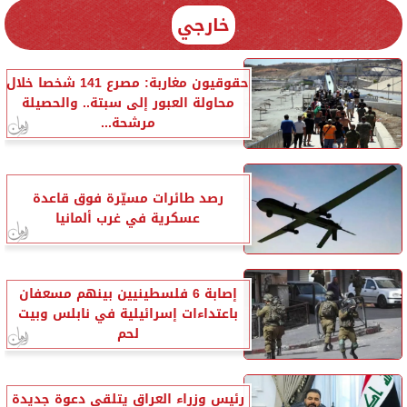
خارجي
حقوقيون مغاربة: مصرع 141 شخصا خلال
محاولة العبور إلى سبتة.. والحصيلة
مرشحة...
رصد طائرات مسيّرة فوق قاعدة
عسكرية في غرب ألمانيا
إصابة 6 فلسطينيين بينهم مسعفان
باعتداءات إسرائيلية في نابلس وبيت
لحم
رئيس وزراء العراق يتلقى دعوة جديدة