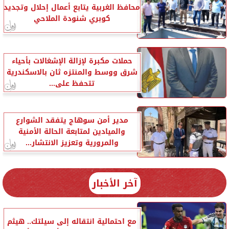
محافظ الغربية يتابع أعمال إحلال وتجديد
كوبري شنودة الملاحي
حملات مكبرة لإزالة الإشغالات بأحياء
شرق ووسط والمنتزه ثان بالاسكندرية
تتحفظ على...
مدير أمن سوهاج يتفقد الشوارع
والميادين لمتابعة الحالة الأمنية
والمرورية وتعزيز الانتشار...
آخر الأخبار
مع احتمالية انتقاله إلى سيلتك.. هيثم