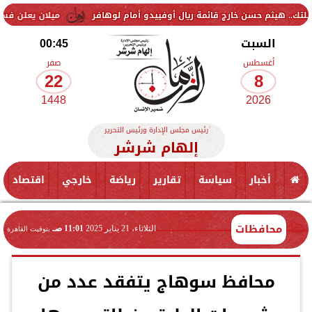
م حسن خارج قائمة ريال أوفييدو أمام لوهافر
ميلان يعلن فسخ عقد إسماع
السبت
00:45
أغسطس
صفر
22
8
1448
2026
رئيس مجلس الإدارة ورئيس التحرير
إلهام شرشر
أخبار
سياسة
تقارير
رياضة
خارجي
اقتصاد
محافظات
الثلاثاء، 21 يناير 2025
11:01 صـ
بتوقيت القاهرة
محافظ سوهاج يتفقد عدد من