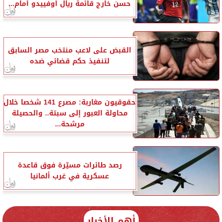
حسن خارج قائمة ريال أوفييدو أمام...
القبض على لاعب منتخب مصر السابق
لتنفيذ حكم قضائي ضده
حقوقيون مغاربة: مصرع 141 شخصا خلال
محاولة العبور إلى سبتة.. والحصيلة
مرشحة...
رصد طائرات مسيّرة فوق قاعدة
عسكرية في غرب ألمانيا
أهم الأخبار