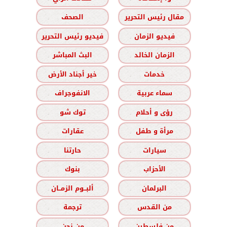
مقال رئيس التحرير
الصحف
فيديو الزمان
فيديو رئيس التحرير
الزمان الخالد
البث المباشر
خدمات
خير أجناد الأرض
سماء عربية
الانفوجراف
رؤى و أحلام
توك شو
مرأة و طفل
عقارات
سيارات
حارتنا
الأحزاب
بنوك
البرلمان
ألبــوم الزمــان
من القدس
ترجمة
من فلسطين
من نحن