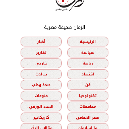
الزمان صحيفة مصرية
الرئيسية
أخبار
سياسة
تقارير
رياضة
خارجي
اقتصاد
حوادث
فن
صحة وطب
تكنولوجيا
منوعات
محافظات
العدد الورقي
مصر العظمى
كاريكاتير
وا إسلاماه
مقالات الرأي