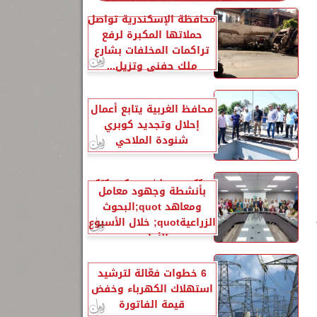
محافظة الإسكندرية تواصل
حملاتها المكبرة لرفع
تراكمات المخلفات بشارع
ملك حفني وتزيل...
محافظ الغربية يتابع أعمال
إحلال وتجديد كوبري
شنودة الملاحي
الزراعةquot; تنشر تقريرًا
بأنشطة وجهود معامل
ومعاهد quot;البحوث
الزراعيةquot; خلال الأسبوع
الأول...
6 خطوات فعّالة لترشيد
استهلاك الكهرباء وخفض
قيمة الفاتورة