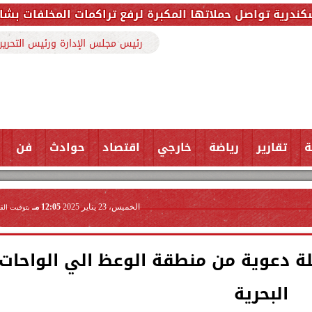
المكبرة لرفع تراكمات المخلفات بشارع ملك حفني وتزيل 150 طنًا من المخ
رئيس مجلس الإدارة ورئيس التحرير
ة
تقارير
رياضة
خارجي
اقتصاد
حوادث
فن
الخميس، 23 يناير 2025
12:05 مـ
بتوقيت الق
لة دعوية من منطقة الوعظ الي الواحات
البحرية