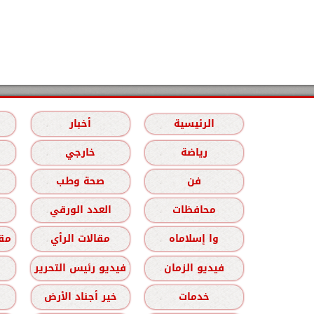
الرئيسية
أخبار
رياضة
خارجي
فن
صحة وطب
محافظات
العدد الورقي
وا إسلاماه
مقالات الرأي
مقا
فيديو الزمان
فيديو رئيس التحرير
خدمات
خير أجناد الأرض