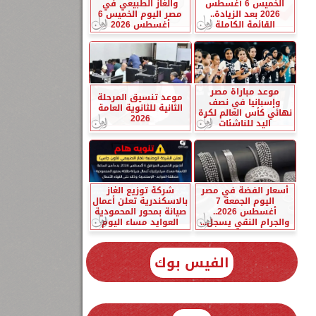
الخميس 6 أغسطس
والغاز الطبيعي في
2026 بعد الزيادة..
مصر اليوم الخميس 6
القائمة الكاملة
أغسطس 2026
موعد مباراة مصر
موعد تنسيق المرحلة
وإسبانيا في نصف
الثانية للثانوية العامة
نهائي كأس العالم لكرة
2026
اليد للناشئات
أسعار الفضة في مصر
شركة توزيع الغاز
اليوم الجمعة 7
بالاسكندرية تعلن أعمال
أغسطس 2026..
صيانة بمحور المحمودية
والجرام النقي يسجل...
العوايد مساء اليوم
الفيس بوك