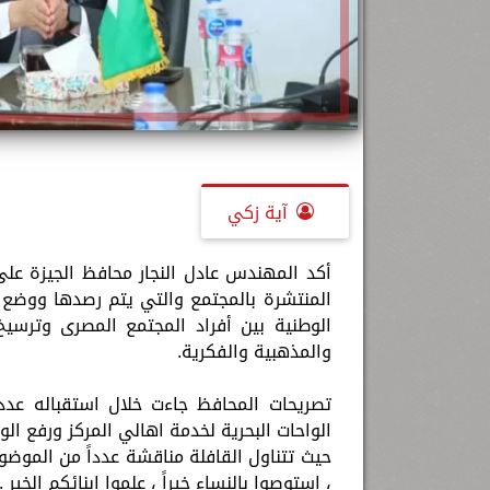
آية زكي
أكد المهندس عادل النجار محافظ الجيزة عل
المنتشرة بالمجتمع والتي يتم رصدها ووضع 
الوطنية بين أفراد المجتمع المصرى وترسيخ
والمذهبية والفكرية.
تصريحات المحافظ جاءت خلال استقباله عدد 
الواحات البحرية لخدمة اهالي المركز ورفع ال
حيث تتناول القافلة مناقشة عدداً من الموضو
، استوصوا بالنساء خيراً ، علموا ابنائكم الخير .