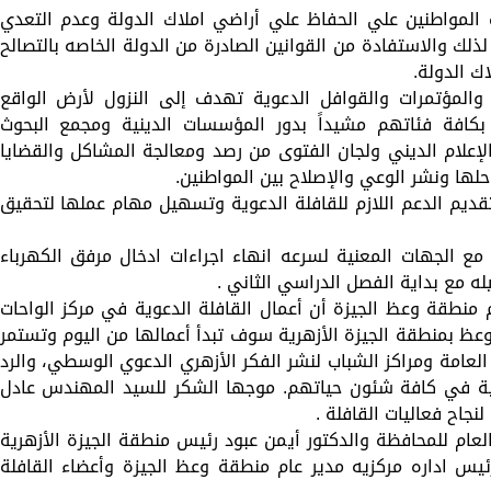
 المواطنين علي الحفاظ علي أراضي املاك الدولة وعدم التعدي
ة لذلك والاستفادة من القوانين الصادرة من الدولة الخاصه بالتصالح
ك الدولة.
 والمؤتمرات والقوافل الدعوية تهدف إلى النزول لأرض الواقع
بكافة فئاتهم مشيداً بدور المؤسسات الدينية ومجمع البحوث
لإعلام الديني ولجان الفتوى من رصد ومعالجة المشاكل والقضايا
لها ونشر الوعي والإصلاح بين المواطنين.
تقديم الدعم اللازم للقافلة الدعوية وتسهيل مهام عملها لتحقيق
 مع الجهات المعنية لسرعه انهاء اجراءات ادخال مرفق الكهرباء
ه مع بداية الفصل الدراسي الثاني .
م منطقة وعظ الجيزة أن أعمال القافلة الدعوية في مركز الواحات
فأ وعاظ إدارة الوعظ بمنطقة الجيزة الأزهرية سوف تبدأ أعمالها من اليوم وتستمر
لعامة ومراكز الشباب لنشر الفكر الأزهري الدعوي الوسطي، والرد
ية في كافة شئون حياتهم. موجها الشكر للسيد المهندس عادل
لنجاح فعاليات القافلة .
العام للمحافظة والدكتور أيمن عبود رئيس منطقة الجيزة الأزهرية
يس اداره مركزيه مدير عام منطقة وعظ الجيزة وأعضاء القافلة