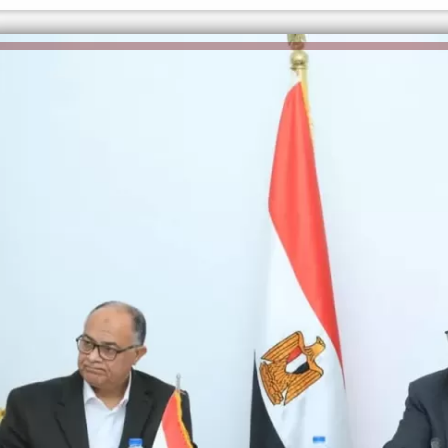
الكاتبة إلهام شرشر تهنئ الرئيس
السيسي بعيد ميلاده وتُشيد بجهوده
إلهام شرشر تكتب: دي مبقتش كورة..
في بناء الدولة
دي سياسة