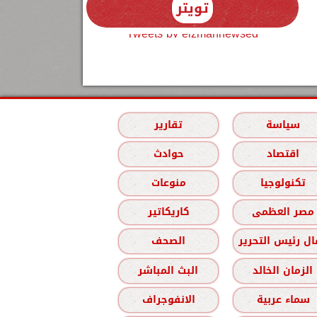
تويتر
Tweets by elzmannewseg
سياسة
تقارير
اقتصاد
حوادث
تكنولوجيا
منوعات
مصر العظمى
كاريكاتير
ل رئيس التحرير
الصحف
الزمان الخالد
البث المباشر
سماء عربية
الانفوجراف