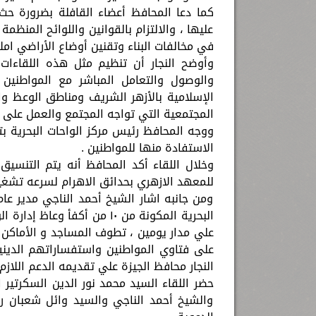
كما دعا المحافظ أعضاء القافلة بضرورة حث
عليها ، والالتزام بالقوانين واللوائح المنظم
في مخالفات البناء وتقنين أوضاع الأراضي املا
وأوضح النجار أن تنظيم مثل هذه اللقاءات
والوصول والتعامل المباشر مع المواطنين 
الإسلامية بالأزهر الشريف ومناطق الوعظ وا
المجتمعية التي تواجه المجتمع والعمل على ح
ووجه المحافظ رئيس مركز الواحات البحرية ب
الاستفادة منها للمواطنين .
وخلال اللقاء أكد المحافظ أنه يتم التنسيق
للمعهد الازهري بحدائق الاهرام لسرعه تشغيل
ومن جانبه اشار الشيخ أحمد الناجي مدير عا
البحرية المكونة من ١٠ من أك
علي مدار يومين ، تطوف المساجد و الأماكن ا
على فتاوي المواطنين واستفساراتهم الدين
النجار محافظ الجيزة علي تقديمه الدعم اللازم 
حضر اللقاء السيد محمد نور الدين السكرتير 
والشيخ أحمد الناجي والسيد وائل شعبان رئ