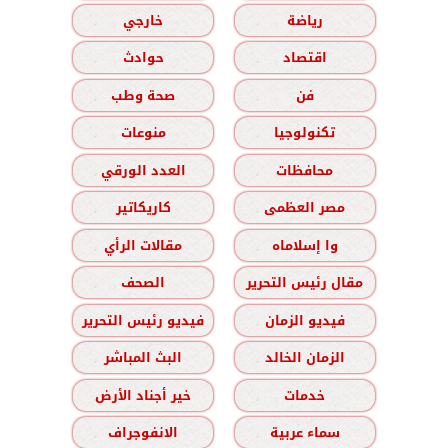
رياضة
خارجي
اقتصاد
حوادث
فن
صحة وطب
تكنولوجيا
منوعات
محافظات
العدد الورقي
مصر العظمى
كاريكاتير
وا إسلاماه
مقالات الرأي
مقال رئيس التحرير
الصحف
فيديو الزمان
فيديو رئيس التحرير
الزمان الخالد
البث المباشر
خدمات
خير أجناد الأرض
سماء عربية
الانفوجراف