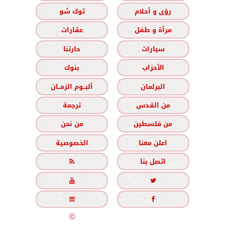
رؤى و أحلام
توك شو
مرأة و طفل
عقارات
سيارات
حارتنا
الأحزاب
بنوك
البرلمان
ألبــوم الزمــان
من القدس
ترجمة
من فلسطين
من نحن
اعلن معنا
الخصوصية
اتصل بنا





جميع الحقوق محفوظة
©