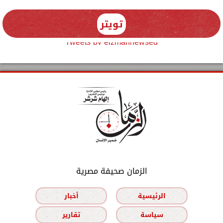
تويتر
Tweets by elzmannewseg
الزمان صحيفة مصرية
الرئيسية
أخبار
سياسة
تقارير