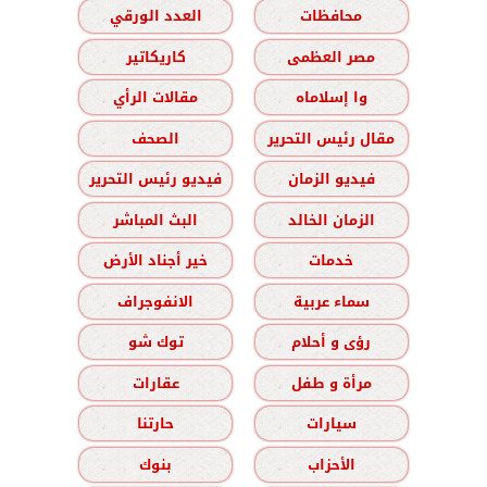
محافظات
العدد الورقي
مصر العظمى
كاريكاتير
وا إسلاماه
مقالات الرأي
مقال رئيس التحرير
الصحف
فيديو الزمان
فيديو رئيس التحرير
الزمان الخالد
البث المباشر
خدمات
خير أجناد الأرض
سماء عربية
الانفوجراف
رؤى و أحلام
توك شو
مرأة و طفل
عقارات
سيارات
حارتنا
الأحزاب
بنوك