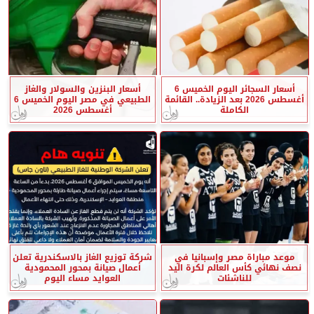
أسعار السجائر اليوم الخميس 6
أسعار البنزين والسولار والغاز
أغسطس 2026 بعد الزيادة.. القائمة
الطبيعي في مصر اليوم الخميس 6
الكاملة
أغسطس 2026
موعد مباراة مصر وإسبانيا في
شركة توزيع الغاز بالاسكندرية تعلن
نصف نهائي كأس العالم لكرة اليد
أعمال صيانة بمحور المحمودية
للناشئات
العوايد مساء اليوم