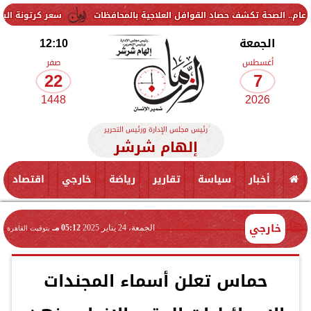
سعر كرتونة البيض في بورصة ال
الجمعة
12:10
أغسطس
صفر
22
7
1448
2026
رئيس مجلس الإدارة ورئيس التحرير
إلهام شرشر
أخبار
سياسة
تقارير
رياضة
خارجي
اقتصاد
خارجي
الجمعة، 24 يناير 2025
05:12 مـ
بتوقيت القاهرة
حماس تعلن أسماء المجندات