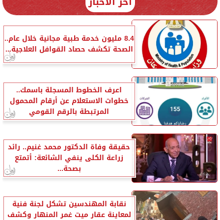
آخر الأخبار
8.4 مليون خدمة طبية مجانية خلال عام..
الصحة تكشف حصاد القوافل العلاجية...
اعرف الخطوط المسجلة باسمك..
خطوات الاستعلام عن أرقام المحمول
المرتبطة بالرقم القومي
حقيقة وفاة الدكتور محمد غنيم.. رائد
زراعة الكلى ينفي الشائعة: أتمتع
بصحة...
نقابة المهندسين تشكل لجنة فنية
لمعاينة عقار ميت غمر المنهار وكشف