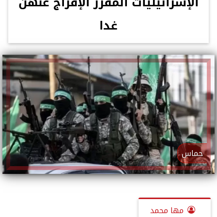
الإسرائيليات المقرر الإفراج عنهن
غدا
حماس
مها محمد