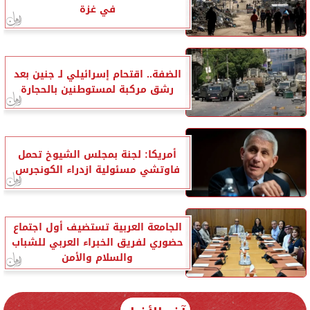
في غزة
الضفة.. اقتحام إسرائيلي لـ جنين بعد
رشق مركبة لمستوطنين بالحجارة
أمريكا: لجنة بمجلس الشيوخ تحمل
فاوتشي مسئولية ازدراء الكونجرس
الجامعة العربية تستضيف أول اجتماع
حضوري لفريق الخبراء العربي للشباب
والسلام والأمن