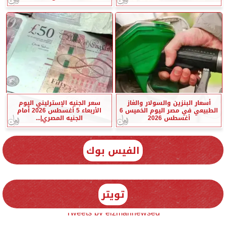
أسعار البنزين والسولار والغاز
سعر الجنيه الإسترليني اليوم
الطبيعي في مصر اليوم الخميس 6
الأربعاء 5 أغسطس 2026 أمام
أغسطس 2026
الجنيه المصري|...
الفيس بوك
تويتر
Tweets by elzmannewseg