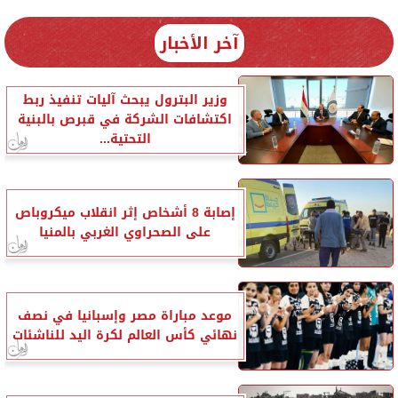
آخر الأخبار
وزير البترول يبحث آليات تنفيذ ربط
اكتشافات الشركة في قبرص بالبنية
التحتية...
إصابة 8 أشخاص إثر انقلاب ميكروباص
على الصحراوي الغربي بالمنيا
موعد مباراة مصر وإسبانيا في نصف
نهائي كأس العالم لكرة اليد للناشئات