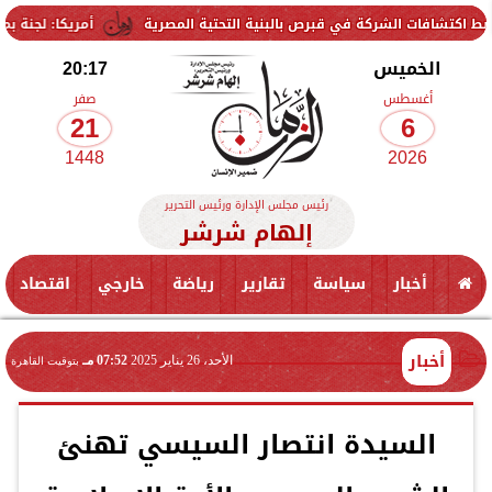
ت الشركة في قبرص بالبنية التحتية المصرية
أمريكا: لجنة بمجلس الشيو
الخميس
20:17
أغسطس
صفر
21
6
1448
2026
رئيس مجلس الإدارة ورئيس التحرير
إلهام شرشر
أخبار
سياسة
تقارير
رياضة
خارجي
اقتصاد
أخبار
الأحد، 26 يناير 2025
07:52 مـ
بتوقيت القاهرة
السيدة انتصار السيسي تهنئ