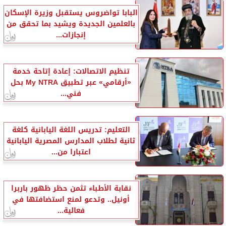
البابا تواضروس يستقبل وزيرة الإسكان
بالعلمين الجديدة ويشيد بما تحقق من
إنجازات...
تنظيم الاتصالات: إعادة إتاحة خدمة
«أرقامي» عبر تطبيق My NTRA بحل
فني...
التعليم: تدريس اللغة اليابانية كلغة
ثانية لطلاب المدارس المصرية اليابانية
اعتبارا من...
نقابة الأطباء تثمن حظر ظهور باربرا
أونيل.. وتدعو لمنع استضافتها في
فعالية...