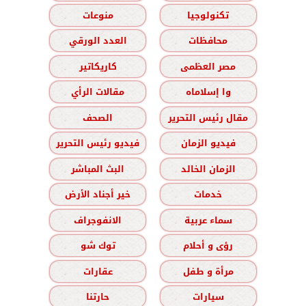
تكنولوجيا
منوعات
محافظات
العدد الورقي
مصر العظمى
كاريكاتير
وا إسلاماه
مقالات الرأي
مقال رئيس التحرير
الصحف
فيديو الزمان
فيديو رئيس التحرير
الزمان الخالد
البث المباشر
خدمات
خير أجناد الأرض
سماء عربية
الانفوجراف
رؤى و أحلام
توك شو
مرأة و طفل
عقارات
سيارات
حارتنا