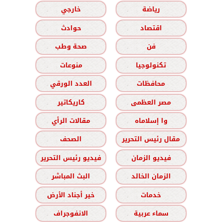
رياضة
خارجي
اقتصاد
حوادث
فن
صحة وطب
تكنولوجيا
منوعات
محافظات
العدد الورقي
مصر العظمى
كاريكاتير
وا إسلاماه
مقالات الرأي
مقال رئيس التحرير
الصحف
فيديو الزمان
فيديو رئيس التحرير
الزمان الخالد
البث المباشر
خدمات
خير أجناد الأرض
سماء عربية
الانفوجراف