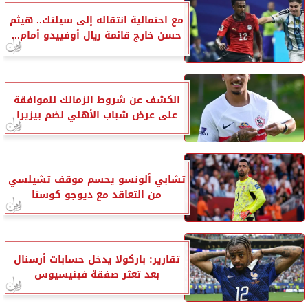
مع احتمالية انتقاله إلى سيلتك.. هيثم
حسن خارج قائمة ريال أوفييدو أمام...
الكشف عن شروط الزمالك للموافقة
على عرض شباب الأهلي لضم بيزيرا
تشابي ألونسو يحسم موقف تشيلسي
من التعاقد مع ديوجو كوستا
تقارير: باركولا يدخل حسابات أرسنال
بعد تعثر صفقة فينيسيوس