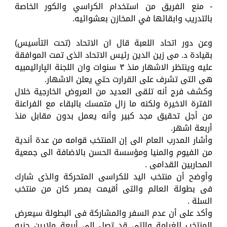
- منع الفريق من استخدام الكراسي والكور الخاصة
بالتدريب وابقائها في المخازن بعشوائيه.
وعن دور اتحاد اللعبة قال ان الاتحاد (تحت التأسيس)
بقيادة د. مى زين الدين رئيس الاتحاد الذى تمت الموافقة
عليه وينتظر الاشهار منذ ٣ سنوات وان اللجنة الپاراليمبيه
هى التى تشرف على القرارت حتي يعلن الاشهار.
وكشف فرج أنه تلقى العديد من العروض الخارجية خلال
الفترة الاخيرة ولكنه ما زال متمسك بالبقاء مع الفراعنة
من أجل تحقيق مجد كبير وأنه يعمل بدون مقابل منذ
أربعة اشهر.
وأشار المدرب العام الى إن المنتخب قوامه من عدة أندية
من الفيوم والمنيا ومؤسسة الحسن بالاضافة الى جمعية
المحاربين القدامى .
وأوضح أن منتخب اليد للكراسى المتحركة والذى شارك
فى بطولة العالم والتى أقيمت بمصر كان من منتخب
السلة .
وأكد على أن عدم السفر والمشاركة فى البطولة سيعرض
المنتخب للغرامة والتى قد تصل إلى أربعة ملايين جنيه