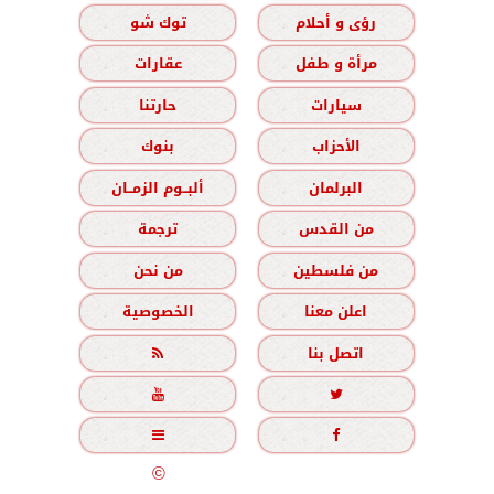
رؤى و أحلام
توك شو
مرأة و طفل
عقارات
سيارات
حارتنا
الأحزاب
بنوك
البرلمان
ألبــوم الزمــان
من القدس
ترجمة
من فلسطين
من نحن
اعلن معنا
الخصوصية
اتصل بنا





جميع الحقوق محفوظة
©