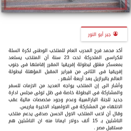
جبر أبو النور
أكد محمد فرج المدرب العام للمنتخب الوطنى لكرة السلة
للكراسى المتحركة تحت 23 سنة أن المنتخب يستعد
بمعسكر مغلق لبطولة إفريقيا المقرر إقامتها فى جنوب
إفريقيا فى الثانى من فبراير المقبل المؤهلة لبطولة
العالم بالبرازيل بعد أربعة أشهر .
وأشار الى إن المنتخب يواجه العديد من الازمات للسفر
والمشاركة فى البطولة خاصة فى ظل تولى مجلس ادارة
جديد للجنة البارالمبية وعدم وجود مخصصات مالية عقب
الانتهاء من المشاركة فى الاولمبياد الاخيرة بباريس.
وقال أن لاعب المنتخب الاول الحسن صدقى يدعم منتخب
الناشئين بـ 15 ألف دولار ايمانا منه ان الناشئين هم
مستقبل مصر .