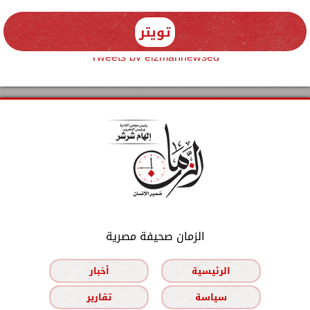
تويتر
Tweets by elzmannewseg
الزمان صحيفة مصرية
الرئيسية
أخبار
سياسة
تقارير