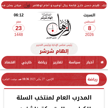
سن خارج قائمة ريال أوفييدو أمام لوهافر
ميلان يعلن فسخ عقد إسماعيل 
السبت
06:12
أغسطس
صفر
23
8
1448
2026
رئيس مجلس الإدارة ورئيس التحرير
إلهام شرشر
أخبار
سياسة
تقارير
رياضة
خارجي
اقتصاد
رياضة
الإثنين، 27 يناير 2025
10:36 صـ
بتوقيت القاهرة
المدرب العام لمنتخب السلة