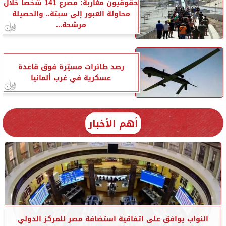
حقوقيون مغاربة: مصرع 141 شخصا خلال
محاولة العبور إلى سبتة.. والحصيلة
مرشحة...
رصد طائرات مسيّرة فوق قاعدة
عسكرية في غرب ألمانيا
أهم الأخبار
النواب يوافق على اتفاقية استضافة مصر للمركز الدولي