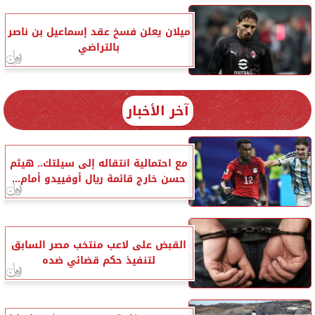
ميلان يعلن فسخ عقد إسماعيل بن ناصر
بالتراضي
آخر الأخبار
مع احتمالية انتقاله إلى سيلتك.. هيثم
حسن خارج قائمة ريال أوفييدو أمام...
القبض على لاعب منتخب مصر السابق
لتنفيذ حكم قضائي ضده