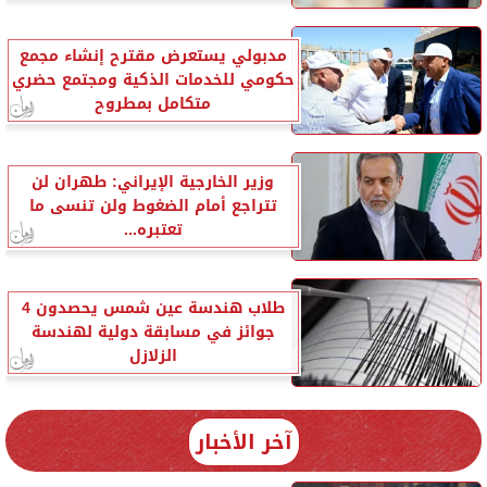
مدبولي يستعرض مقترح إنشاء مجمع
حكومي للخدمات الذكية ومجتمع حضري
متكامل بمطروح
وزير الخارجية الإيراني: طهران لن
تتراجع أمام الضغوط ولن تنسى ما
تعتبره...
طلاب هندسة عين شمس يحصدون 4
جوائز في مسابقة دولية لهندسة
الزلازل
آخر الأخبار