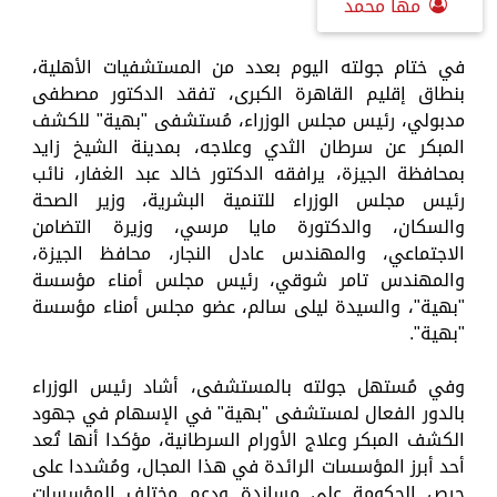
مها محمد
في ختام جولته اليوم بعدد من المستشفيات الأهلية،
بنطاق إقليم القاهرة الكبرى، تفقد الدكتور مصطفى
مدبولي، رئيس مجلس الوزراء، مُستشفى "بهية" للكشف
المبكر عن سرطان الثدي وعلاجه، بمدينة الشيخ زايد
بمحافظة الجيزة، يرافقه الدكتور خالد عبد الغفار، نائب
رئيس مجلس الوزراء للتنمية البشرية، وزير الصحة
والسكان، والدكتورة مايا مرسي، وزيرة التضامن
الاجتماعي، والمهندس عادل النجار، محافظ الجيزة،
والمهندس تامر شوقي، رئيس مجلس أمناء مؤسسة
"بهية"، والسيدة ليلى سالم، عضو مجلس أمناء مؤسسة
"بهية".
وفي مُستهل جولته بالمستشفى، أشاد رئيس الوزراء
بالدور الفعال لمستشفى "بهية" في الإسهام في جهود
الكشف المبكر وعلاج الأورام السرطانية، مؤكدا أنها تُعد
أحد أبرز المؤسسات الرائدة في هذا المجال، ومُشددا على
حرص الحكومة على مساندة ودعم مختلف المؤسسات