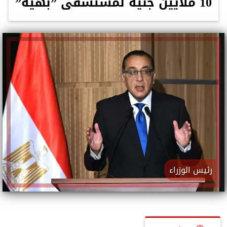
10 ملايين جنيه لمستشفى ”بهية”
رئيس الوزراء