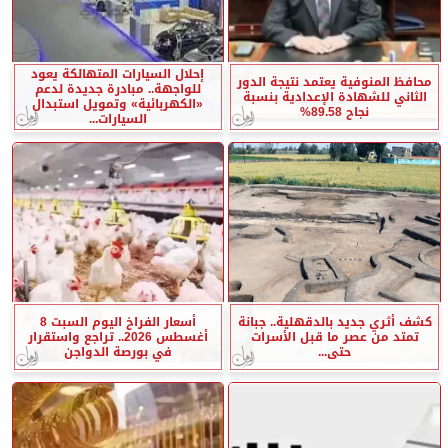
إحلال السيارات المتهالكة يعود
محافظ المنوفية يعتمد نتيجة الدور
للواجهة.. مبادرة جديدة لدعم
الثاني للشهادة الإعدادية بنسبة
«الكهربائية» وتمويل استبدال
نجاح 89.58%
السيارات...
كشف أثري جديد بالدقهلية.. جبانة
أسعار الفراخ اليوم السبت 8
تمتد من عصر ما قبل الأسرات
أغسطس 2026.. تراجع واستقرار
حتى...
في بورصة الدواجن