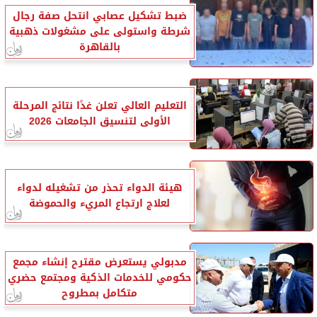
ضبط تشكيل عصابي انتحل صفة رجال
شرطة واستولى على مشغولات ذهبية
بالقاهرة
التعليم العالي تعلن غدًا نتائج المرحلة
الأولى لتنسيق الجامعات 2026
هيئة الدواء تحذر من تشغيله لدواء
لعلاج ارتجاع المريء والحموضة
مدبولي يستعرض مقترح إنشاء مجمع
حكومي للخدمات الذكية ومجتمع حضري
متكامل بمطروح