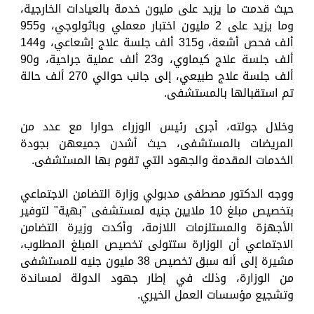
حيث قدمت ما يزيد على مليون خدمة بالعيادات الخارجية،
وما يزيد على 2 مليون اختبار معملي وباثولوجي، و955
ألف فحص أشعة، و315 ألف جلسة علاج إشعاعي، و144
ألف جلسة علاج كيماوي، و23 ألف عملية جراحية، و90
ألف جلسة علاج طبيعي، إلى جانب حوالي 270 ألف حالة
تم استقبالها بالمستشفى.
وخلال جولته، أجرى رئيس الوزراء حوارا مع عدد من
المريضات بالمستشفى، حيث أشدن جميعهن بجودة
الخدمات المقدمة والجهود التي تقوم بها المستشفى.
ووجه الدكتور مصطفى مدبولي وزارة التضامن الاجتماعي
بتخصيص مبلغ 10 ملايين جنيه لمستشفى "بهية" لتوفير
الأجهزة والمستلزمات اللازمة، وأكدت وزيرة التضامن
الاجتماعي أن الوزارة ستتولى تخصيص المبلغ المطلوب،
مشيرة إلى أنه سبق تخصيص 38 مليون جنيه للمستشفى
من الوزارة، وذلك في إطار جهود الدولة لمساندة
وتشجيع مؤسسات العمل الخيري.