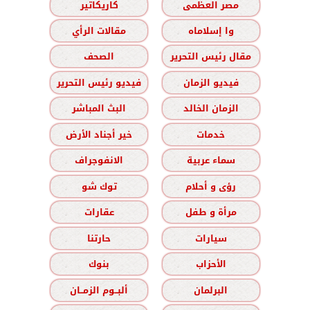
مصر العظمى
كاريكاتير
وا إسلاماه
مقالات الرأي
مقال رئيس التحرير
الصحف
فيديو الزمان
فيديو رئيس التحرير
الزمان الخالد
البث المباشر
خدمات
خير أجناد الأرض
سماء عربية
الانفوجراف
رؤى و أحلام
توك شو
مرأة و طفل
عقارات
سيارات
حارتنا
الأحزاب
بنوك
البرلمان
ألبــوم الزمــان