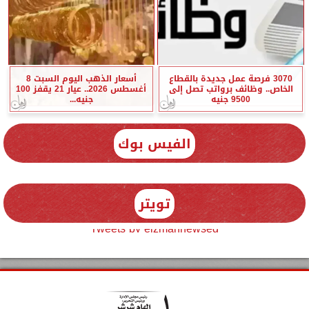
3070 فرصة عمل جديدة بالقطاع
أسعار الذهب اليوم السبت 8
الخاص.. وظائف برواتب تصل إلى
أغسطس 2026.. عيار 21 يقفز 100
9500 جنيه
جنيه...
الفيس بوك
تويتر
Tweets by elzmannewseg