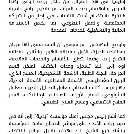
إقليمياً في هذا المجال، من خلال زيادة الوعي بهذا
المرض والاهتمام بصحة المرأة، عبر تقديم برامج علاجية
مُبتكرة باستخدام أحدث التقنيات، في إطار من الشراكة
المجتمعية والعمل التطوعي، بما يضمن الاستدامة
المالية والتشغيلية للخدمات المقدمة.
وأوضح المهندس تامر شوقي أن المستشفى لها فرعان
بمحافظة الجيزة، الأول بمنطقة الهرم، والثاني بمنطقة
الشيخ زايد، وفيما يتعلق بالأقسام والخدمات المقدمة،
نوه إلى أنها تشمل: وحدات الكشف المبكر، قسم
الجراحة، اللجنة الطبية، الأشعة التشخيصية، المسح الذري،
الرنين المغناطيسي، الأشعة المقطعية، الأشعة العادية،
جهاز قياس كثافة العظام، معامل التحاليل الطبية، معامل
الباثولوجي، قسم الأورام، الصيدلية الإكلينيكية، قسم
العلاج الإشعاعي، وقسم العلاج الطبيعي.
كما أشار رئيس مجلس أمناء مؤسسة "بهية" إلى أنه في
ضوء زيادة الأعداد على قوائم الانتظار، قامت المؤسسة
بإنشاء فرع الشيخ زايد بهدف تقليل قوائم الانتظار،