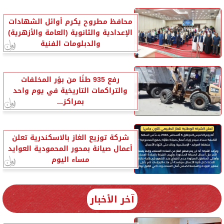
محافظ مطروح يكرم أوائل الشهادات
الإعدادية والثانوية (العامة والأزهرية)
والدبلومات الفنية
رفع 935 طنًا من بؤر المخلفات
والتراكمات التاريخية في يوم واحد
بمراكز...
شركة توزيع الغاز بالاسكندرية تعلن
أعمال صيانة بمحور المحمودية العوايد
مساء اليوم
آخر الأخبار