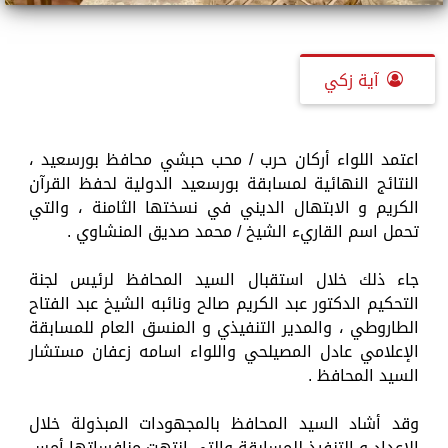
آية زكي
اعتمد اللواء أركان حرب / محب حبشي محافظ بورسعيد ،
النتائج النهائية لمسابقة بورسعيد الدولية لحفظ القرآن
الكريم و الابتهال الديني في نسختها الثامنة ، والتي
تحمل اسم القاريء الشيخ / محمد صديق المنشاوي .
جاء ذلك خلال استقبال السيد المحافظ لرئيس لجنة
التحكيم الدكتور عبد الكريم صالح ونائبه الشيخ عبد الفتاح
الطاروطي ، والمدير التنفيذي و المنسق العام للمسابقة
الإعلامي عادل المصيلحي واللواء اسامه زعفان مستشار
السيد المحافظ .
وقد أشاد السيد المحافظ بالمجهودات المبذولة خلال
الإعداد و التنفيذ للمسابقة والتي انتهت منافساتها أمس