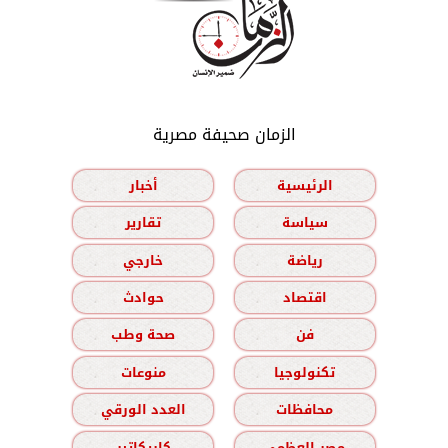
الزمان صحيفة مصرية
الرئيسية
أخبار
سياسة
تقارير
رياضة
خارجي
اقتصاد
حوادث
فن
صحة وطب
تكنولوجيا
منوعات
محافظات
العدد الورقي
مصر العظمى
كاريكاتير