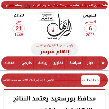
أجواد للرماية ضمن مهرجان مطروح للتراث
وفاة عاملين متأثرين بإصابتهم
الخميس
23:28
أغسطس
صفر
21
6
1448
2026
رئيس مجلس الإدارة ورئيس التحرير
إلهام شرشر
أخبار
سياسة
تقارير
رياضة
خارجي
اقتصاد
محافظات
الإثنين، 3 فبراير 2025
12:03 مـ
بتوقيت القاهرة
محافظ بورسعيد يعتمد النتائج