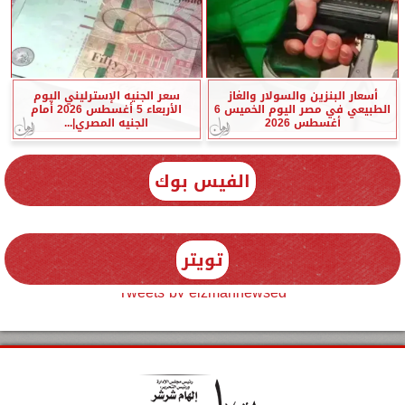
أسعار البنزين والسولار والغاز
سعر الجنيه الإسترليني اليوم
الطبيعي في مصر اليوم الخميس 6
الأربعاء 5 أغسطس 2026 أمام
أغسطس 2026
الجنيه المصري|...
الفيس بوك
تويتر
Tweets by elzmannewseg