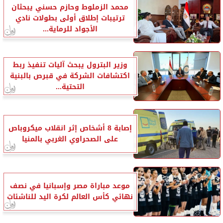
محمد الزملوط وحازم حسني يبحثان
ترتيبات إطلاق أولى بطولات نادي
الأجواد للرماية...
وزير البترول يبحث آليات تنفيذ ربط
اكتشافات الشركة في قبرص بالبنية
التحتية...
إصابة 8 أشخاص إثر انقلاب ميكروباص
على الصحراوي الغربي بالمنيا
موعد مباراة مصر وإسبانيا في نصف
نهائي كأس العالم لكرة اليد للناشئات