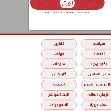
تويتر
Tweets by elzmannewseg
سياسة
تقارير
اقتصاد
حوادث
تكنولوجيا
منوعات
مصر العظمى
كاريكاتير
ل رئيس التحرير
الصحف
الزمان الخالد
البث المباشر
سماء عربية
الانفوجراف