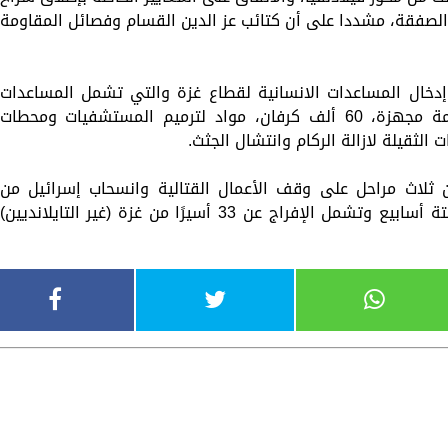
 الصفقة، مشددا على أن كتائب عز الدين القسام وفصائل المقاومة
 إدخال المساعدات الانسانية لقطاع غزة والتي تشمل المساعدات
الغذائية والدوائية والإغاثية، 200 ألف خيمة مجهزة، 60 ألف كرفان، مواد لترميم المستشفيات ومحطات
 الثقيلة لازالة الركام وانتشال الجثث.
ثلاث مراحل على وقف الأعمال القتالية وانسحاب إسرائيل من
المناطق المأهولة. وتمتد المرحلة الأولى ستة أسابيع وتشمل الإفراج عن 33 أسيرًا من غزة (غير التايلانديين)