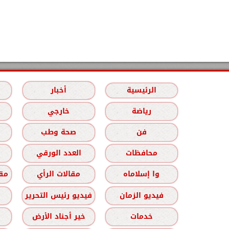
الرئيسية
أخبار
رياضة
خارجي
فن
صحة وطب
محافظات
العدد الورقي
وا إسلاماه
مقالات الرأي
مقا
فيديو الزمان
فيديو رئيس التحرير
خدمات
خير أجناد الأرض