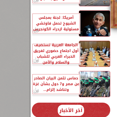
أمريكا: لجنة بمجلس
الشيوخ تحمل فاوتشي
مسئولية ازدراء الكونجرس
الجامعة العربية تستضيف
أول اجتماع حضوري لفريق
الخبراء العربي للشباب
والسلام والأمن
حماس تثمن البيان الصادر
عن مصر و7 دول بشأن غزة
وتناشد إلزام...
آخر الأخبار