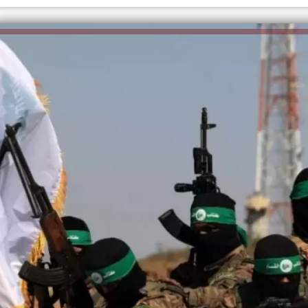
الكاتبة إلهام شرشر تهنئ الرئيس
السيسي بعيد ميلاده وتُشيد بجهوده
إلهام شرشر تكتب: دي مبقتش كورة..
في بناء الدولة
دي سياسة