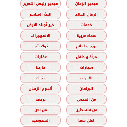
فيديو الزمان
فيديو رئيس التحرير
الزمان الخالد
البث المباشر
خدمات
خير أجناد الأرض
سماء عربية
الانفوجراف
رؤى و أحلام
توك شو
مرأة و طفل
عقارات
سيارات
حارتنا
الأحزاب
بنوك
البرلمان
ألبــوم الزمــان
من القدس
ترجمة
من فلسطين
من نحن
اعلن معنا
الخصوصية