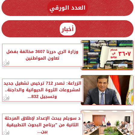
العدد الورقي
أخبار
وزارة الري حررنا 3607 مخالفة بفضل
تعاون المواطنين
الزراعة: تصدر 712 ترخيص تشغيل جديد
لمشروعات الثروة الحيوانية والداجنة..
وتسجيل 832...
د سويلم يبحث الإعداد لإطلاق المرحلة
الثانية من ”برنامج البحوث التطبيقية
بين...