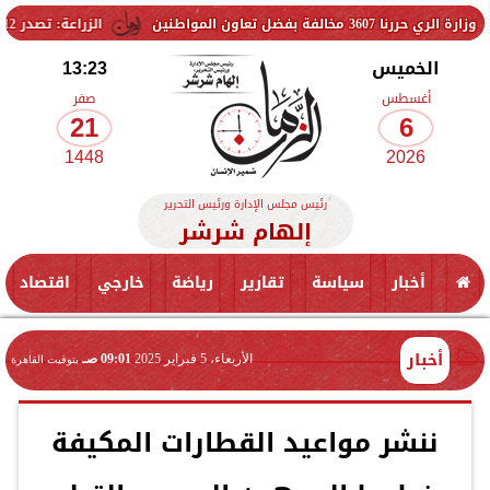
الزراعة: تصدر 712 ترخيص تشغيل جديد لمشروعات الثروة الحيوانية والداجنة.. وتسجيل 832 مخلوط أعلاف
الخميس
13:23
أغسطس
صفر
21
6
1448
2026
رئيس مجلس الإدارة ورئيس التحرير
إلهام شرشر
أخبار
سياسة
تقارير
رياضة
خارجي
اقتصاد
أخبار
الأربعاء، 5 فبراير 2025
09:01 صـ
بتوقيت القاهرة
ننشر مواعيد القطارات المكيفة