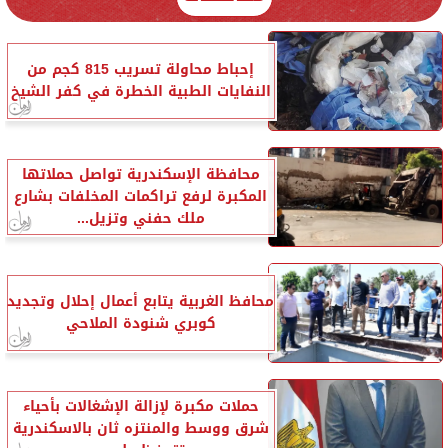
إحباط محاولة تسريب 815 كجم من
النفايات الطبية الخطرة في كفر الشيخ
محافظة الإسكندرية تواصل حملاتها
المكبرة لرفع تراكمات المخلفات بشارع
ملك حفني وتزيل...
محافظ الغربية يتابع أعمال إحلال وتجديد
كوبري شنودة الملاحي
حملات مكبرة لإزالة الإشغالات بأحياء
شرق ووسط والمنتزه ثان بالاسكندرية