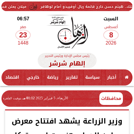
حسن خارج قائمة ريال أوفييدو أمام لوهافر
ميلان يعلن فسخ عقد إسماعيل
السبت
06:57
أغسطس
صفر
23
8
1448
2026
رئيس مجلس الإدارة ورئيس التحرير
إلهام شرشر
أخبار
سياسة
تقارير
رياضة
خارجي
اقتصاد
محافظات
الأربعاء، 5 فبراير 2025
01:12 مـ
بتوقيت القاهرة
وزير الزراعة يشهد افتتاح معرض