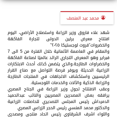
محمد عبد المنصف
شهد علاء فاروق وزير الزراعة واستصلاح الأراضي، اليوم
افتتاح معرض برلين الدولى لتجارة الفاكهة
والخضروات"فروت لوجستيكا ٢٠٢٥"
والمقام في العاصمة الألمانية خلال الفترة من 5 الى 7
فبراير وهو المعرض التجاري الرائد عالميًا لصناعة الفاكهة
والخضراوات الطازجة.والذي يتضمن كذلك أحدث الابتكارات
الزراعية الحديثة ويوفر فرصة التواصل مع صناع القرار
الرئيسيين واستكشاف الاتجاهات في المنتجات الطازجة
والزراعة الذكية والآلات والخدمات اللوجستية.
وعقب الافتتاح تجول وزير الزراعة في الجناح المصري
يرافقه بعض المصدرين المصريين والنائب عبدالحميد
الدمرداش رئيس المجلس التصديري للحاصلات الزراعية
والدكتور محمد المنسي رئيس الحجر الزراعي المصري
واللواء اشرف الشرقاوي رئيس اتحاد منتجى ومصدرى