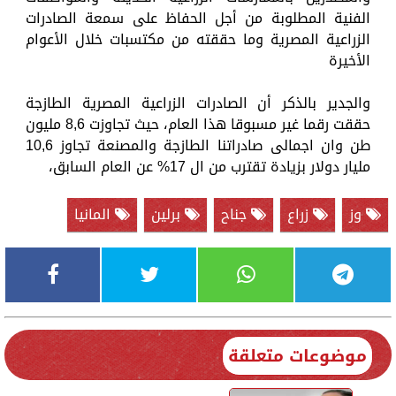
الفنية المطلوبة من أجل الحفاظ على سمعة الصادرات
الزراعية المصرية وما حققته من مكتسبات خلال الأعوام
الأخيرة
والجدير بالذكر أن الصادرات الزراعية المصرية الطازجة
حققت رقما غير مسبوقا هذا العام، حيث تجاوزت 8,6 مليون
طن وان اجمالى صادراتنا الطازجة والمصنعة تجاوز 10,6
مليار دولار بزيادة تقترب من ال 17% عن العام السابق،
وز
زراع
جناح
برلين
المانيا
موضوعات متعلقة