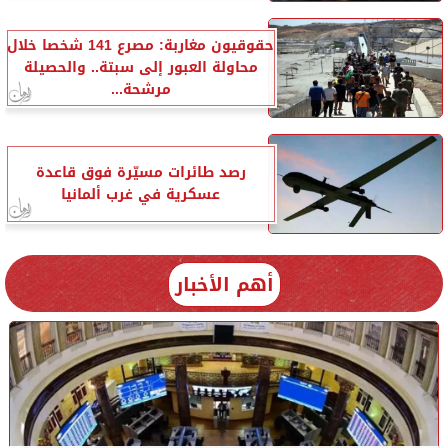
حقوقيون مغاربة: مصرع 141 شخصا خلال
محاولة العبور إلى سبتة.. والحصيلة
مرشحة...
رصد طائرات مسيّرة فوق قاعدة
عسكرية في غرب ألمانيا
أهم الأخبار