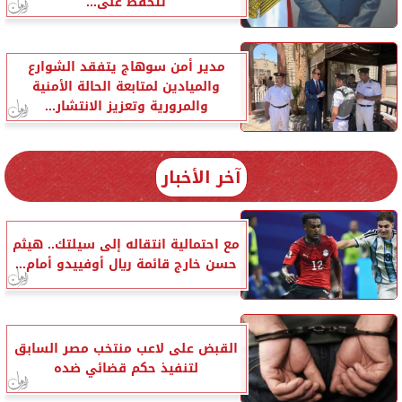
تتحفظ على...
مدير أمن سوهاج يتفقد الشوارع
والميادين لمتابعة الحالة الأمنية
والمرورية وتعزيز الانتشار...
آخر الأخبار
مع احتمالية انتقاله إلى سيلتك.. هيثم
حسن خارج قائمة ريال أوفييدو أمام...
القبض على لاعب منتخب مصر السابق
لتنفيذ حكم قضائي ضده