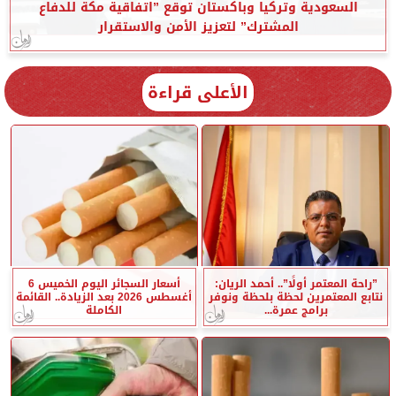
السعودية وتركيا وباكستان توقع ”اتفاقية مكة للدفاع
المشترك” لتعزيز الأمن والاستقرار
الأعلى قراءة
”راحة المعتمر أولًا”.. أحمد الريان:
أسعار السجائر اليوم الخميس 6
نتابع المعتمرين لحظة بلحظة ونوفر
أغسطس 2026 بعد الزيادة.. القائمة
برامج عمرة...
الكاملة