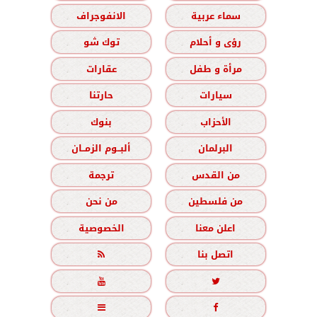
سماء عربية
الانفوجراف
رؤى و أحلام
توك شو
مرأة و طفل
عقارات
سيارات
حارتنا
الأحزاب
بنوك
البرلمان
ألبــوم الزمــان
من القدس
ترجمة
من فلسطين
من نحن
اعلن معنا
الخصوصية
اتصل بنا




