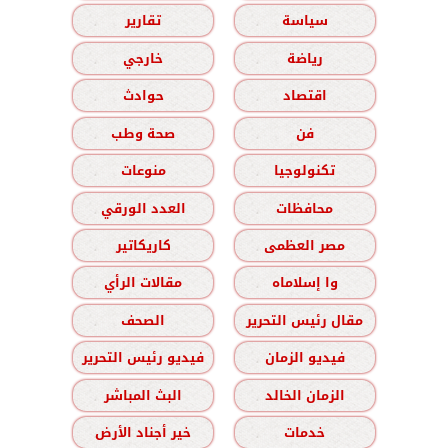
سياسة
تقارير
رياضة
خارجي
اقتصاد
حوادث
فن
صحة وطب
تكنولوجيا
منوعات
محافظات
العدد الورقي
مصر العظمى
كاريكاتير
وا إسلاماه
مقالات الرأي
مقال رئيس التحرير
الصحف
فيديو الزمان
فيديو رئيس التحرير
الزمان الخالد
البث المباشر
خدمات
خير أجناد الأرض