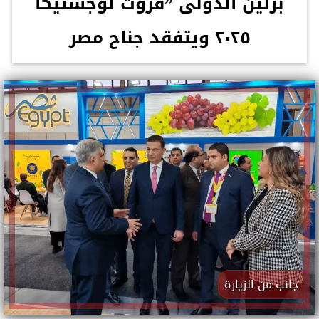
برلين الدولى ”فروت لوجستيكا
٢٠٢٥ ويتفقد جناح مصر
جانب من الزيارة