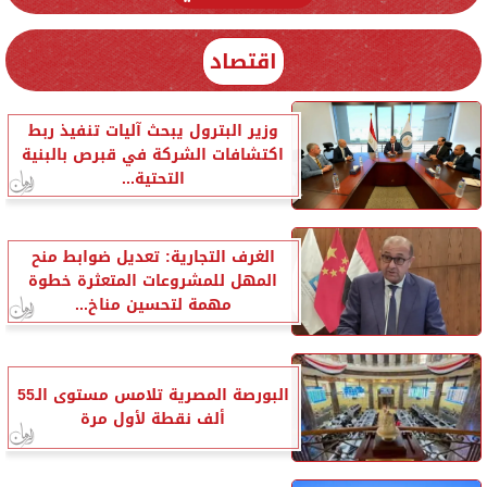
اقتصاد
وزير البترول يبحث آليات تنفيذ ربط
اكتشافات الشركة في قبرص بالبنية
التحتية...
الغرف التجارية: تعديل ضوابط منح
المهل للمشروعات المتعثرة خطوة
مهمة لتحسين مناخ...
البورصة المصرية تلامس مستوى الـ55
ألف نقطة لأول مرة