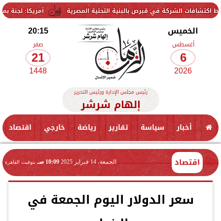
شركة في قبرص بالبنية التحتية المصرية
أمريكا: لجنة بمجلس الشيوخ تحم
الخميس
20:15
أغسطس
صفر
21
6
1448
2026
رئيس مجلس الإدارة ورئيس التحرير
إلهام شرشر
أخبار
سياسة
تقارير
رياضة
خارجي
اقتصاد
اقتصاد
الجمعة، 14 فبراير 2025
10:09 صـ
بتوقيت القاهرة
سعر الدولار اليوم الجمعة في