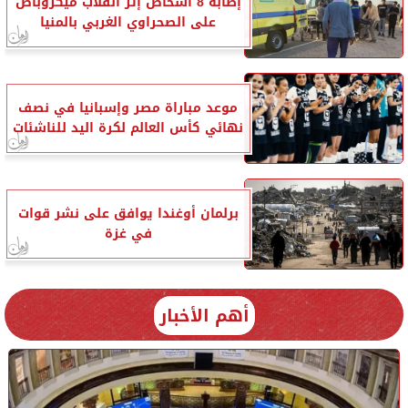
إصابة 8 أشخاص إثر انقلاب ميكروباص
على الصحراوي الغربي بالمنيا
موعد مباراة مصر وإسبانيا في نصف
نهائي كأس العالم لكرة اليد للناشئات
برلمان أوغندا يوافق على نشر قوات
في غزة
أهم الأخبار