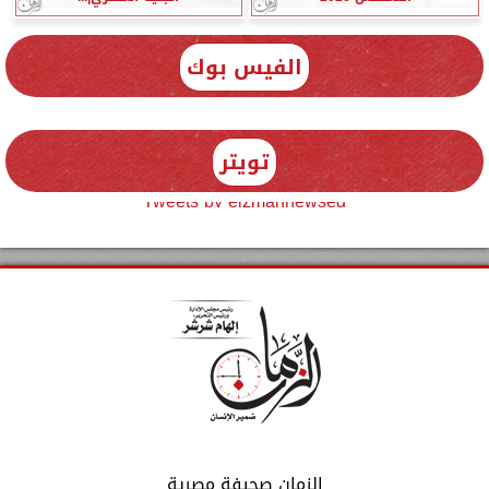
الفيس بوك
تويتر
Tweets by elzmannewseg
الزمان صحيفة مصرية