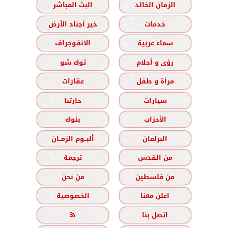
الزمان الخالد
البث المباشر
خدمات
خير أجناد الأرض
سماء عربية
الانفوجراف
رؤى و أحلام
توك شو
مرأة و طفل
عقارات
سيارات
حارتنا
الأحزاب
بنوك
البرلمان
ألبــوم الزمــان
من القدس
ترجمة
من فلسطين
من نحن
اعلن معنا
الخصوصية
اتصل بنا
