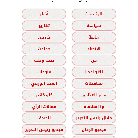
الرئيسية
أخبار
سياسة
تقارير
رياضة
خارجي
اقتصاد
حوادث
فن
صحة وطب
تكنولوجيا
منوعات
محافظات
العدد الورقي
مصر العظمى
كاريكاتير
وا إسلاماه
مقالات الرأي
مقال رئيس التحرير
الصحف
فيديو الزمان
فيديو رئيس التحرير