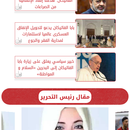
الفاتيكان: هدفنا إنقاذ الإنسانية
من الصراعات
بابا الفاتيكان يدعو لتحويل الإنفاق
العسكرى عالميا لاستثمارات
لمحاربة الفقر والجوع
خبير سياسي يعلق على زيارة بابا
الفاتيكان إلى البحرين «السلام و
المواطنة»
مقال رئيس التحرير