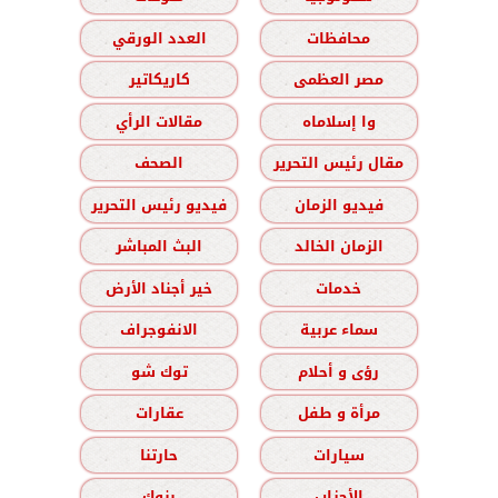
محافظات
العدد الورقي
مصر العظمى
كاريكاتير
وا إسلاماه
مقالات الرأي
مقال رئيس التحرير
الصحف
فيديو الزمان
فيديو رئيس التحرير
الزمان الخالد
البث المباشر
خدمات
خير أجناد الأرض
سماء عربية
الانفوجراف
رؤى و أحلام
توك شو
مرأة و طفل
عقارات
سيارات
حارتنا
الأحزاب
بنوك