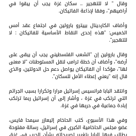
وقال " لا للتهجير .. سكان غزة يجب أن يبقوا في
أراضيهم"، وفقا لإذاعة الفاتيكان.
وأضاف الكاردينال بييترو بارولين في اجتماع عقد أمس
الخميس: "هذه إحدى النقاط الأساسية للفاتيكان : لا
للتهجير".
وقال بارولين إن "الشعب الفلسطيني يجب أن يبقى على
أرضه"، وأضاف أن خطة ترامب لنقل المستوطنات "لا معنى
لها"، مؤكدا أن الفاتيكان يواصل دعم حل الدولتين، والذي
قال إنه "يعني إعطاء الأمل للسكان".
وانتقد البابا فرانسيس إسرائيل مرارا وتكرارا بسبب الجرائم
التي ترتكب في غزة ، وأشار إلى أن إسرائيل ربما ترتكب
إبادة جماعية في حربها في غزة.
وفي هذا الأسبوع، كتب الحاخام إليعازر سيمحا فايس،
عضو مجلس الحاخامية الكبرى في إسرائيل، رسالة مفتوحة
يطالب فيها البابا بتغيير تصريحاته بشأن الحرب في غزة،