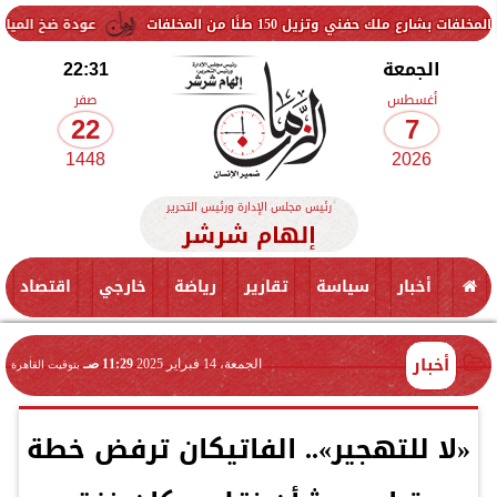
150 طنًا من المخلفات
عودة ضخ المياه تدريجيًا لمناطق 
الجمعة
22:31
أغسطس
صفر
22
7
1448
2026
رئيس مجلس الإدارة ورئيس التحرير
إلهام شرشر
أخبار
سياسة
تقارير
رياضة
خارجي
اقتصاد
أخبار
الجمعة، 14 فبراير 2025
11:29 صـ
بتوقيت القاهرة
«لا للتهجير».. الفاتيكان ترفض خطة