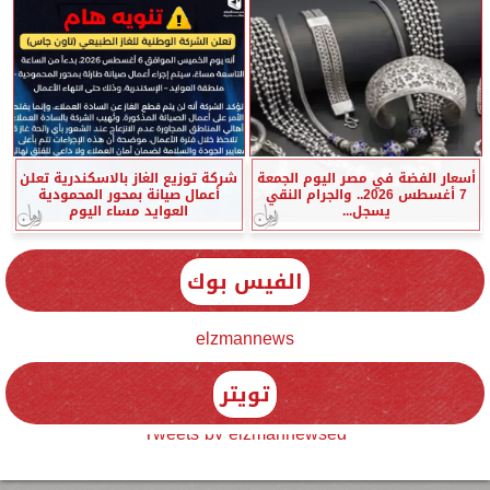
أسعار الفضة في مصر اليوم الجمعة
شركة توزيع الغاز بالاسكندرية تعلن
7 أغسطس 2026.. والجرام النقي
أعمال صيانة بمحور المحمودية
يسجل...
العوايد مساء اليوم
الفيس بوك
elzmannews
تويتر
Tweets by elzmannewseg