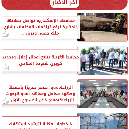
آخر الأخبار
محافظة الإسكندرية تواصل حملاتها
المكبرة لرفع تراكمات المخلفات بشارع
ملك حفني وتزيل...
محافظ الغربية يتابع أعمال إحلال وتجديد
كوبري شنودة الملاحي
الزراعةquot; تنشر تقريرًا بأنشطة
وجهود معامل ومعاهد quot;البحوث
الزراعيةquot; خلال الأسبوع الأول...
6 خطوات فعّالة لترشيد استهلاك