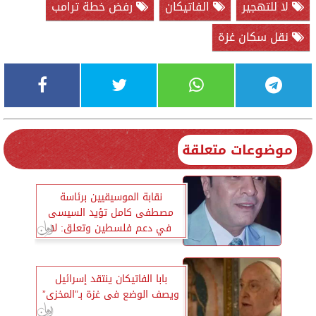
لا للتهجير
الفاتيكان
رفض خطة ترامب
نقل سكان غزة
موضوعات متعلقة
نقابة الموسيقيين برئاسة
مصطفى كامل تؤيد السيسى
في دعم فلسطين وتعلق: لا
للتهجير
بابا الفاتيكان ينتقد إسرائيل
ويصف الوضع فى غزة بـ”المخزى”