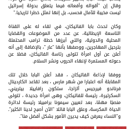
وقال إن "أقواله وأفعاله فيما يتعلق بدولة إسرائيل
ليست مخيبة للآمال فحسب، بل إنها تمثل خطرا تاريخيا."
وكان تحدث بابا الفاتيكان، في لقاء له على القناة
التاسعة الإيطالية، عن عدد من الموضوعات والقضايا
المحلية والدولية، والتي أبرزها خطة ترامب المحتملة
بترحيل المهاجرين، ووصفها بأنها "عار "، بالإضافة إلى أنه
أعلن عن أول امرأة تتولى رئاسة الفاتيكان، فضلا عن
دعوته المستمرة لإنهاء الحروب ونشر السلام.
ووفقا لإذاعة الفاتيكان ، فقد أعلن البابا خلال تلك
المقابلة أنه اعتبارا من شهر مارس ، بعد تقاعد الكاردينال
فرناندو فيرجيس ألزاجا، ستكون رافاييلا بيتريني،
السكرتيرة، رئيسة للفاتيكان، وهى امرأة جديدة ، تتولى
منصبًا مهمًا، بعد تعيين سيمونا برامبيلا رئيسة لدائرة
الحياة المكرسة، وعلق البابا قائلا "الآن أصبح لدينا الكثير"ـ
و"النساء يعرفن كيف يديرن الأمور بشكل أفضل منا".