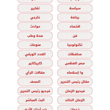
سياسة
تقارير
رياضة
خارجي
اقتصاد
حوادث
فن
صحة وطب
تكنولوجيا
منوعات
محافظات
العدد الورقي
مصر العظمى
كاريكاتير
وا إسلاماه
مقالات الرأي
مقال رئيس التحرير
الصحف
فيديو الزمان
فيديو رئيس التحرير
الزمان الخالد
البث المباشر
خدمات
خير أجناد الأرض