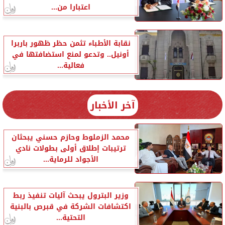
اعتبارا من...
نقابة الأطباء تثمن حظر ظهور باربرا
أونيل.. وتدعو لمنع استضافتها في
فعالية...
آخر الأخبار
محمد الزملوط وحازم حسني يبحثان
ترتيبات إطلاق أولى بطولات نادي
الأجواد للرماية...
وزير البترول يبحث آليات تنفيذ ربط
اكتشافات الشركة في قبرص بالبنية
التحتية...