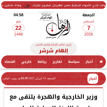
أجواد للرماية ضمن مهرجان مطروح للتراث
وفاة عاملين متأثرين بإصابتهم
الجمعة
04:58
أغسطس
صفر
22
7
1448
2026
رئيس مجلس الإدارة ورئيس التحرير
إلهام شرشر
أخبار
سياسة
تقارير
رياضة
خارجي
اقتصاد
أخبار
الجمعة، 14 فبراير 2025
03:39 مـ
بتوقيت القاهرة
وزير الخارجية والهجرة يلتقى مع