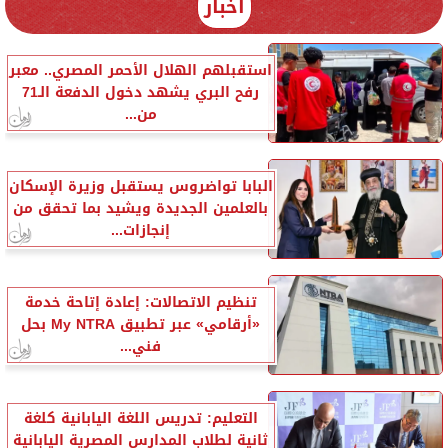
أخبار
استقبلهم الهلال الأحمر المصري.. معبر
رفح البري يشهد دخول الدفعة الـ71
من...
البابا تواضروس يستقبل وزيرة الإسكان
بالعلمين الجديدة ويشيد بما تحقق من
إنجازات...
تنظيم الاتصالات: إعادة إتاحة خدمة
«أرقامي» عبر تطبيق My NTRA بحل
فني...
التعليم: تدريس اللغة اليابانية كلغة
ثانية لطلاب المدارس المصرية اليابانية