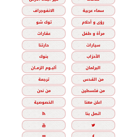
سماء عربية
الانفوجراف
رؤى و أحلام
توك شو
مرأة و طفل
عقارات
سيارات
حارتنا
الأحزاب
بنوك
البرلمان
ألبــوم الزمــان
من القدس
ترجمة
من فلسطين
من نحن
اعلن معنا
الخصوصية
اتصل بنا




